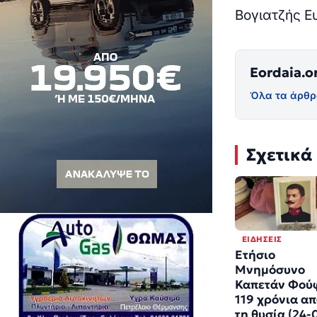
Βογιατζής Ε
Eordaia.o
Όλα τα άρθρ
Σχετικά
ΕΙΔΉΣΕΙΣ
Ετήσιο
Μνημόσυνο
Καπετάν Φού
119 χρόνια α
τη θυσία (24-