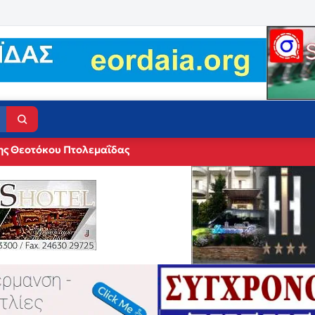
ης Θεοτόκου Πτολεμαΐδας