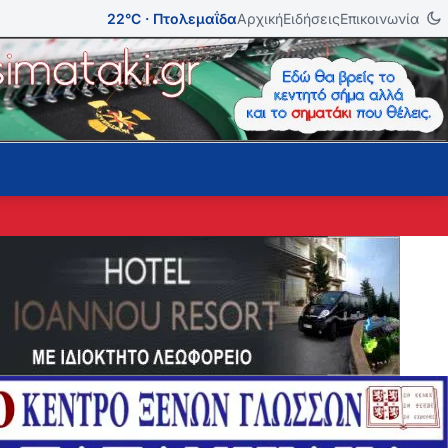
22°C · Πτολεμαΐδα
Αρχική
Ειδήσεις
Επικοινωνία