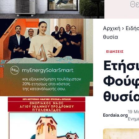
Αρχική
›
Ειδή
θυσία
ΕΙΔΉΣΕΙΣ
Ετήσ
Φούφ
θυσί
19 Μ
Eordaia.org
Ενημ