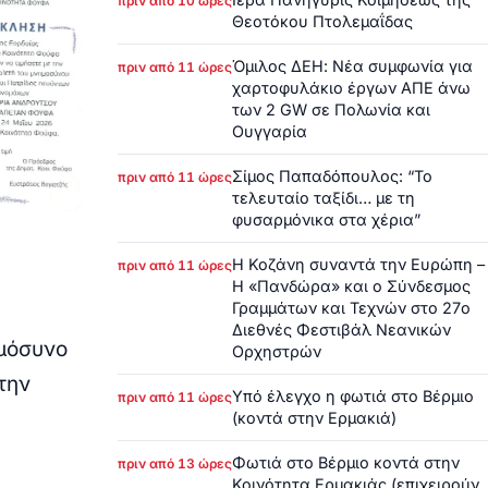
πριν από 10 ώρες
Θεοτόκου Πτολεμαΐδας
Όμιλος ΔΕΗ: Νέα συμφωνία για
πριν από 11 ώρες
χαρτοφυλάκιο έργων ΑΠΕ άνω
των 2 GW σε Πολωνία και
Ουγγαρία
Σίμος Παπαδόπουλος: “Το
πριν από 11 ώρες
τελευταίο ταξίδι… με τη
φυσαρμόνικα στα χέρια”
Η Κοζάνη συναντά την Ευρώπη –
πριν από 11 ώρες
Η «Πανδώρα» και ο Σύνδεσμος
Γραμμάτων και Τεχνών στο 27ο
Διεθνές Φεστιβάλ Νεανικών
ημόσυνο
Ορχηστρών
την
Υπό έλεγχο η φωτιά στο Βέρμιο
πριν από 11 ώρες
(κοντά στην Ερμακιά)
Φωτιά στο Βέρμιο κοντά στην
πριν από 13 ώρες
Κοινότητα Ερμακιάς (επιχειρούν