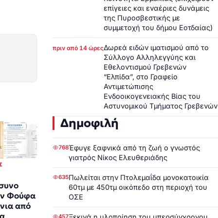
επίγειες και εναέριες δυνάμεις
της Πυροσβεστικής με
συμμετοχή του δήμου Εοτδαίας)
Δωρεά ειδών ιματισμού από το
πριν από 14 ώρες
Σύλλογο Αλληλεγγύης και
Εθελοντισμού Γρεβενών
“Ελπίδα”, στο Γραφείο
Αντιμετώπισης
Ενδοοικογενειακής Βίας του
Αστυνομικού Τμήματος Γρεβενών
Δημοφιλή
Έφυγε ξαφνικά από τη ζωή ο γνωστός
768
γιατρός Νίκος Ελευθεριάδης
Σ
Πωλείται στην Πτολεμαΐδα μονοκατοικία
635
συνο
60τμ με 450τμ οικόπεδο στη περιοχή του
άν Φούφα
ΟΣΕ
όνια από
ία
Ξεκινά η υλοποίηση του υπερσύγχρονου
457