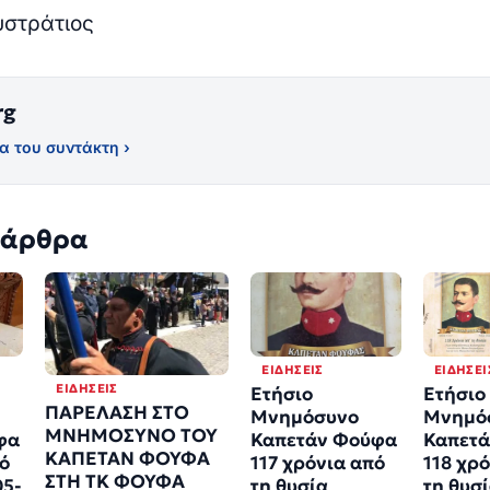
υστράτιος
rg
α του συντάκτη ›
 άρθρα
ΕΙΔΉΣΕΙΣ
ΕΙΔΉΣΕΙ
ΕΙΔΉΣΕΙΣ
Ετήσιο
Ετήσιο
ΠΑΡΕΛΑΣΗ ΣΤΟ
Μνημόσυνο
Μνημό
ΜΝΗΜΟΣΥΝΟ ΤΟΥ
φα
Καπετάν Φούφα
Καπετ
ΚΑΠΕΤΑΝ ΦΟΥΦΑ
πό
117 χρόνια από
118 χρ
ΣΤΗ ΤΚ ΦΟΥΦΑ
05-
τη θυσία
τη θυσ