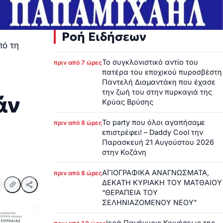
Ροή Ειδήσεων
πό τη
Το συγκλονιστικό αντίο του
πριν από 7 ώρες
πατέρα του εποχικού πυροσβέστη
Παντελή Διαμαντάκη που έχασε
την ζωή του στην πυρκαγιά της
άν
Κρύας Βρύσης
Το party που όλοι αγαπήσαμε
πριν από 8 ώρες
επιστρέφει! – Daddy Cool την
Παρασκευή 21 Αυγούστου 2026
στην Κοζάνη
ΑΓΙΟΓΡΑΦΙΚΑ ΑΝΑΓΝΩΣΜΑΤΑ,
πριν από 8 ώρες
ΔΕΚΑΤΗ ΚΥΡΙΑΚΗ ΤΟΥ ΜΑΤΘΑΙΟΥ
“ΘΕΡΑΠΕΙΑ ΤΟΥ
ΣΕΛΗΝΙΑΖΟΜΕΝΟΥ ΝΕΟΥ”
Ιερά Πανήγυρις Κοιμήσεως της