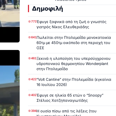
Δημοφιλή
Έφυγε ξαφνικά από τη ζωή ο γνωστός
773
γιατρός Νίκος Ελευθεριάδης
Πωλείται στην Πτολεμαΐδα μονοκατοικία
641
60τμ με 450τμ οικόπεδο στη περιοχή του
ΟΣΕ
Ξεκινά η υλοποίηση του υπερσύγχρονου
461
υδροπονικού θερμοκηπίου Wonderplant
στην Πτολεμαΐδα
“Volt Cantine” στην Πτολεμαΐδα (εγκαίνια
422
16 Ιουλίου 2026)
Έφυγε σε ηλικία 65 ετών ο “Snoopy”
402
Στέλιος Χατζηπαναγιωτίδης
Η ουσία πίσω από τις λέξεις (του
394