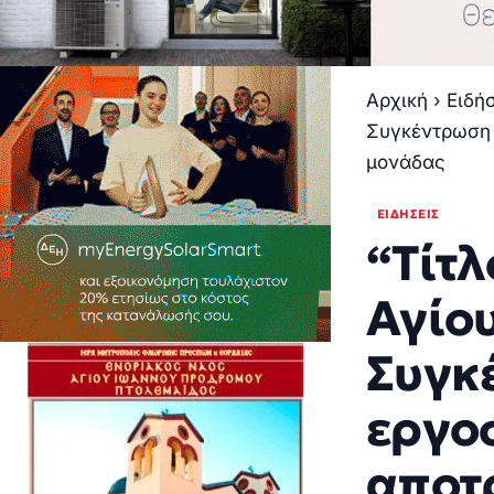
Αρχική
›
Ειδή
Συγκέντρωση σ
μονάδας
ΕΙΔΉΣΕΙΣ
“Τίτλ
Αγίου
Συγκ
εργο
αποτρ