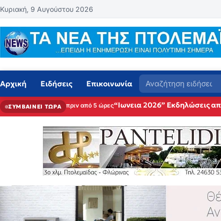
Μετάβαση στο περιεχόμενο
Κυριακή, 9 Αυγούστου 2026
Αναζήτηση
Αρχική
Ειδήσεις
Επικοινωνία
“Ιωνεια 2026” Εκδηλώσεις α
πριν από 5 ώρες
ΣΥΜΒΑΙΝΕΙ ΤΩΡΑ