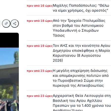
Μιχάλης Παπαδόπουλος: “Θέλω
πριν από 16 ώρες
να είμαι χρήσιμος, όχι αρεστός”
Από την Τροχαία Πτολεμαΐδας
πριν από 18 ώρες
στον βαθμό του Αστυνομικού
Υποδιευθυντή ο Σπυρίδων
Τάσιος
Τον ΑΗΣ και την κοινότητα Αγίου
πριν από 19 ώρες
Δημητρίου επισκέφθηκε η Μαρία
Καρυστιανου (8 Αυγούστου
2026)
Η μεγάλη επιχείρηση διάσωσης
πριν από 23 ώρες
και απομάκρυνσης πολιτών από
το Πυροσβεστικό Σώμα στην
πυρκαγιά της Αττικοβοιωτίας
Αρχιερατική Θεία Λειτουργία στη
πριν από 23 ώρες
Βασιλική του Αγίου Αχιλλίου
Πρεσπών για τα 1.400 χρόνια του
ΑκαθίστουΎμνου