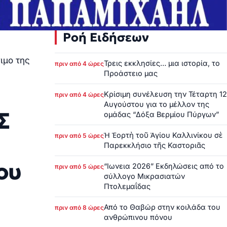
Ροή Ειδήσεων
ιμο της
Τρεις εκκλησίες… μια ιστορία, το
πριν από 4 ώρες
Προάστειο μας
Κρίσιμη συνέλευση την Τέταρτη 12
πριν από 4 ώρες
Αυγούστου για το μέλλον της
Σ
ομάδας “Δόξα Βερμίου Πύργων”
Ἡ Ἑορτὴ τοῦ Ἁγίου Καλλινίκου σὲ
πριν από 5 ώρες
Παρεκκλήσιο τῆς Καστοριᾶς
ου
“Ιωνεια 2026” Εκδηλώσεις από το
πριν από 5 ώρες
σύλλογο Μικρασιατών
Πτολεμαΐδας
Από το Θαβώρ στην κοιλάδα του
πριν από 8 ώρες
ανθρώπινου πόνου