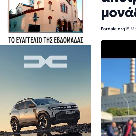
μονά
Eordaia.org
15 Μ