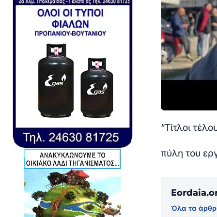
“Τίτλοι τέλ
πύλη του ερ
Eordaia.o
Όλα τα άρθρ