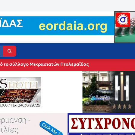
πό το σύλλογο Μικρασιατών Πτολεμαΐδας