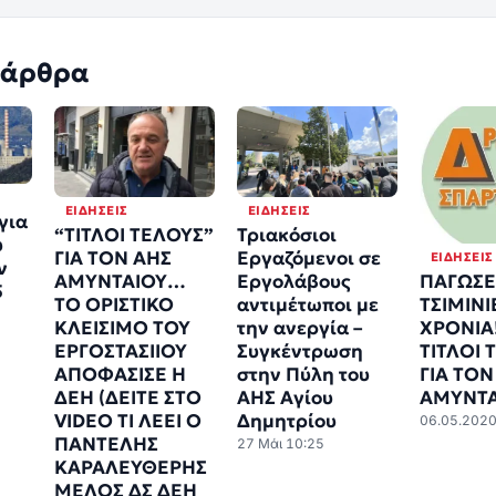
 άρθρα
ΕΙΔΉΣΕΙΣ
ΕΙΔΉΣΕΙΣ
 για
“ΤΙΤΛΟΙ ΤΕΛΟΥΣ”
Τριακόσιοι
υ
ΓΙΑ ΤΟΝ ΑΗΣ
Εργαζόμενοι σε
ΕΙΔΉΣΕΙΣ
ν
ΑΜΥΝΤΑΙΟΥ…
Εργολάβους
ΠΑΓΩΣΕ
5
ΤΟ ΟΡΙΣΤΙΚΟ
αντιμέτωποι με
ΤΣΙΜΙΝΙ
ΚΛΕΙΣΙΜΟ ΤΟΥ
την ανεργία –
ΧΡΟΝΙΑ!
ΕΡΓΟΣΤΆΣΙΙΟΥ
Συγκέντρωση
ΤΙΤΛΟΙ 
ΑΠΟΦΑΣΙΣΕ Η
στην Πύλη του
ΓΙΑ ΤΟΝ
ΔΕΗ (ΔΕΙΤΕ ΣΤΟ
ΑΗΣ Αγίου
ΑΜΥΝΤΑ
VIDEO ΤΙ ΛΕΕΙ Ο
Δημητρίου
06.05.202
ΠΑΝΤΕΛΗΣ
27 Μάι 10:25
ΚΑΡΑΛΕΥΘΕΡΗΣ
ΜΕΛΟΣ ΔΣ ΔΕΗ