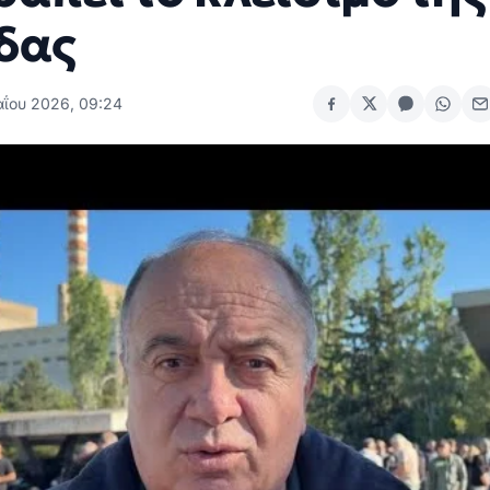
δας
αΐου 2026, 09:24