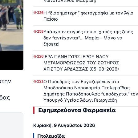
Κωνσταντίνου Μαυρίδη)
Η “διασημότερη” φωτογραφία με τον Άγιο
326
Παΐσιο
Υπάρχουν στιγμές που οι χαρές της ζωής
258
δεν “αντέχονται”… Μαρία – Μάνο να
ζήσετε!
ΙΕΡΑ ΠΑΝΗΓΥΡΙΣ ΙΕΡΟΥ ΝΑΟΥ
226
ΜΕΤΑΜΟΡΦΩΣΕΩΣ ΤΟΥ ΣΩΤΗΡΟΣ
ΧΡΙΣΤΟΥ ΑΡΔΑΣΣΑΣ (05-08-2026)
στην
Ο Πρόεδρος των Εργαζομένων στο
221
Μποδοσάκειο Νοσοκομείο Πτολεμαΐδας
Δημήτρης Παπαδόπουλος “υποδέχεται” τον
άδας
Υπουργό Υγείας Άδωνι Γεωργιάδη
Εφημερεύοντα Φαρμακεία
Κυριακή, 9 Αυγούστου 2026
Πτολεμαΐδα