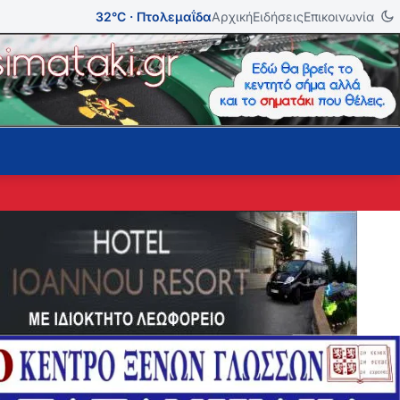
32°C · Πτολεμαΐδα
Αρχική
Ειδήσεις
Επικοινωνία