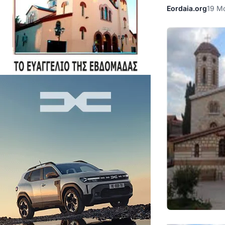
Eordaia.org
19 Μ