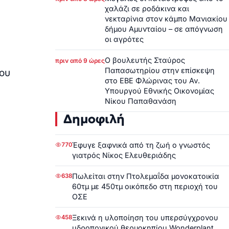
χαλάζι σε ροδάκινα και
νεκταρίνια στον κάμπο Μανιακίου
δήμου Αμυνταίου – σε απόγνωση
οι αγρότες
Ο βουλευτής Σταύρος
πριν από 9 ώρες
Παπασωτηρίου στην επίσκεψη
ου
στο ΕΒΕ Φλώρινας του Αν.
Υπουργού Εθνικής Οικονομίας
Νίκου Παπαθανάση
Δημοφιλή
Έφυγε ξαφνικά από τη ζωή ο γνωστός
770
γιατρός Νίκος Ελευθεριάδης
Πωλείται στην Πτολεμαΐδα μονοκατοικία
638
60τμ με 450τμ οικόπεδο στη περιοχή του
ΟΣΕ
Ξεκινά η υλοποίηση του υπερσύγχρονου
458
υδροπονικού θερμοκηπίου Wonderplant