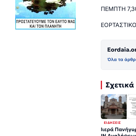
ΠΕΜΠΤΗ 7,3
ΕΟΡΤΑΣΤΙΚΟ
Eordaia.o
Όλα τα άρθρ
Σχετικά
ΕΙΔΉΣΕΙΣ
Ιιερά Πανήγυ
ΙΝ Αναλήψεω