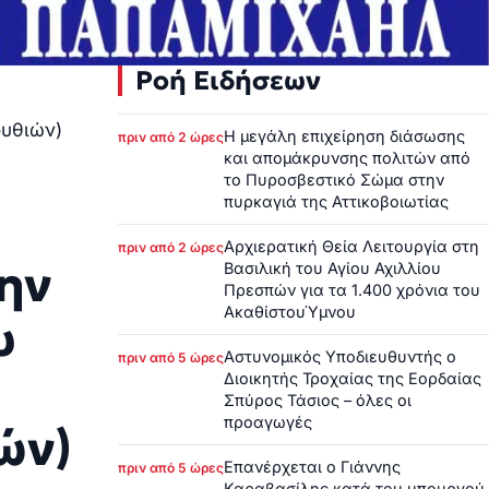
Ροή Ειδήσεων
ουθιών)
Η μεγάλη επιχείρηση διάσωσης
πριν από 2 ώρες
και απομάκρυνσης πολιτών από
το Πυροσβεστικό Σώμα στην
πυρκαγιά της Αττικοβοιωτίας
Αρχιερατική Θεία Λειτουργία στη
πριν από 2 ώρες
ην
Βασιλική του Αγίου Αχιλλίου
Πρεσπών για τα 1.400 χρόνια του
ΑκαθίστουΎμνου
υ
Αστυνομικός Υποδιευθυντής ο
πριν από 5 ώρες
Διοικητής Τροχαίας της Εορδαίας
Σπύρος Τάσιος – όλες οι
προαγωγές
ών)
Επανέρχεται ο Γιάννης
πριν από 5 ώρες
Καραβασίλης κατά του υπουργού