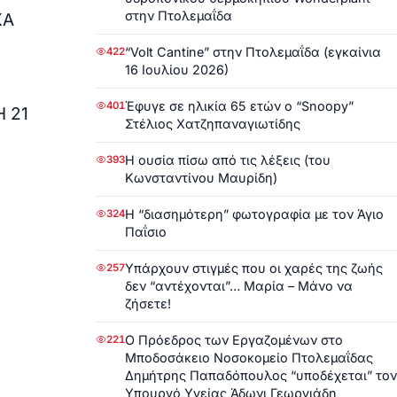
στην Πτολεμαΐδα
ΚΑ
“Volt Cantine” στην Πτολεμαΐδα (εγκαίνια
422
16 Ιουλίου 2026)
Έφυγε σε ηλικία 65 ετών ο “Snoopy”
401
 21
Στέλιος Χατζηπαναγιωτίδης
Η ουσία πίσω από τις λέξεις (του
393
Κωνσταντίνου Μαυρίδη)
Η “διασημότερη” φωτογραφία με τον Άγιο
324
Παΐσιο
Υπάρχουν στιγμές που οι χαρές της ζωής
257
δεν “αντέχονται”… Μαρία – Μάνο να
ζήσετε!
Ο Πρόεδρος των Εργαζομένων στο
221
Μποδοσάκειο Νοσοκομείο Πτολεμαΐδας
Δημήτρης Παπαδόπουλος “υποδέχεται” τον
Υπουργό Υγείας Άδωνι Γεωργιάδη