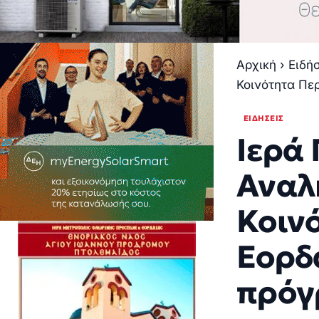
Αρχική
›
Ειδή
Κοινότητα Πε
ΕΙΔΉΣΕΙΣ
Ιερά 
Αναλ
Κοιν
Εορδα
πρόγ