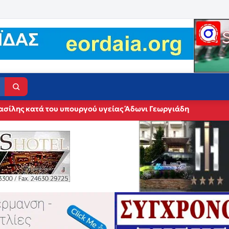
ασίλης κατά του υπουργού υγείας Άδωνι Γεωργιάδη