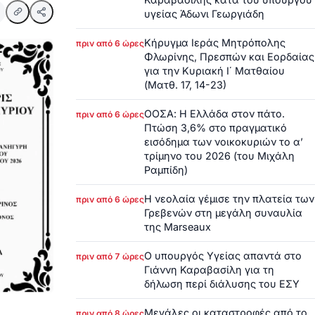
υγείας Άδωνι Γεωργιάδη
Κήρυγμα Ιεράς Μητρόπολης
πριν από 6 ώρες
Φλωρίνης, Πρεσπών και Εορδαίας
για την Κυριακή Ι΄ Ματθαίου
(Ματθ. 17, 14-23)
ΟΟΣΑ: Η Ελλάδα στον πάτο.
πριν από 6 ώρες
Πτώση 3,6% στο πραγματικό
εισόδημα των νοικοκυριών το α’
τρίμηνο του 2026 (του Μιχάλη
Ραμπίδη)
Η νεολαία γέμισε την πλατεία των
πριν από 6 ώρες
Γρεβενών στη μεγάλη συναυλία
της Marseaux
Ο υπουργός Υγείας απαντά στο
πριν από 7 ώρες
Γιάννη Καραβασίλη για τη
δήλωση περί διάλυσης του ΕΣΥ
Μεγάλες οι καταστροφές από το
πριν από 8 ώρες