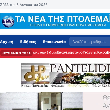
Μετάβαση στο περιεχόμενο
Σάββατο, 8 Αυγούστου 2026
Αναζήτηση
Αρχική
Ειδήσεις
Επικοινωνία
Επανέρχεται ο Γιάννης Καραβ
πριν από 5 ώρες
ΣΥΜΒΑΙΝΕΙ ΤΩΡΑ