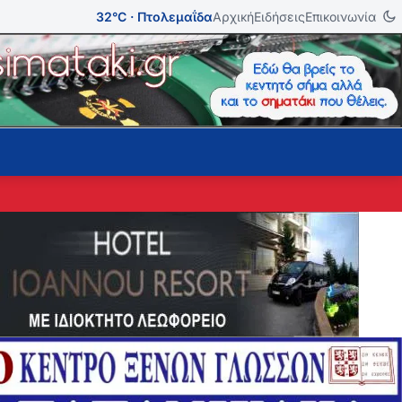
32°C · Πτολεμαΐδα
Αρχική
Ειδήσεις
Επικοινωνία