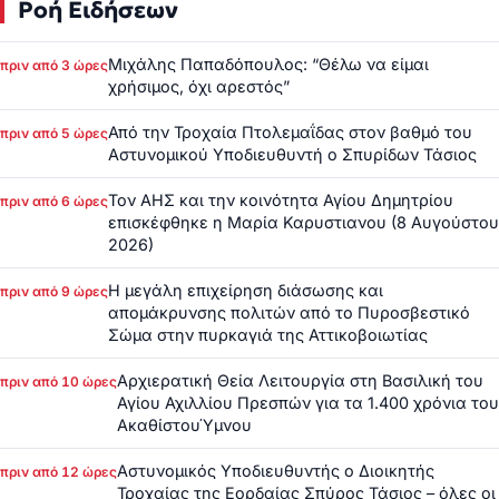
Ροή Ειδήσεων
Μιχάλης Παπαδόπουλος: “Θέλω να είμαι
πριν από 3 ώρες
χρήσιμος, όχι αρεστός”
Από την Τροχαία Πτολεμαΐδας στον βαθμό του
πριν από 5 ώρες
Αστυνομικού Υποδιευθυντή ο Σπυρίδων Τάσιος
Τον ΑΗΣ και την κοινότητα Αγίου Δημητρίου
πριν από 6 ώρες
επισκέφθηκε η Μαρία Καρυστιανου (8 Αυγούστου
2026)
Η μεγάλη επιχείρηση διάσωσης και
πριν από 9 ώρες
απομάκρυνσης πολιτών από το Πυροσβεστικό
Σώμα στην πυρκαγιά της Αττικοβοιωτίας
Αρχιερατική Θεία Λειτουργία στη Βασιλική του
πριν από 10 ώρες
Αγίου Αχιλλίου Πρεσπών για τα 1.400 χρόνια του
ΑκαθίστουΎμνου
Αστυνομικός Υποδιευθυντής ο Διοικητής
πριν από 12 ώρες
Τροχαίας της Εορδαίας Σπύρος Τάσιος – όλες οι