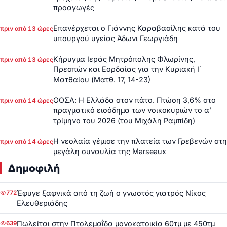
προαγωγές
Επανέρχεται ο Γιάννης Καραβασίλης κατά του
πριν από 13 ώρες
υπουργού υγείας Άδωνι Γεωργιάδη
Κήρυγμα Ιεράς Μητρόπολης Φλωρίνης,
πριν από 13 ώρες
Πρεσπών και Εορδαίας για την Κυριακή Ι΄
Ματθαίου (Ματθ. 17, 14-23)
ΟΟΣΑ: Η Ελλάδα στον πάτο. Πτώση 3,6% στο
πριν από 14 ώρες
πραγματικό εισόδημα των νοικοκυριών το α’
τρίμηνο του 2026 (του Μιχάλη Ραμπίδη)
Η νεολαία γέμισε την πλατεία των Γρεβενών στη
πριν από 14 ώρες
μεγάλη συναυλία της Marseaux
Δημοφιλή
Έφυγε ξαφνικά από τη ζωή ο γνωστός γιατρός Νίκος
772
Ελευθεριάδης
Πωλείται στην Πτολεμαΐδα μονοκατοικία 60τμ με 450τμ
639