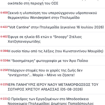
οικόπεδο στη περιοχή του ΟΣΕ
Ξεκινά η υλοποίηση του υπερσύγχρονου υδροπονικού
459
θερμοκηπίου Wonderplant στην Πτολεμαΐδα
“Volt Cantine” στην Πτολεμαΐδα (εγκαίνια 16 Ιουλίου 2026)
422
Έφυγε σε ηλικία 65 ετών ο “Snoopy” Στέλιος
402
Χατζηπαναγιωτίδης
Η ουσία πίσω από τις λέξεις (του Κωνσταντίνου Μαυρίδη)
394
Η “διασημότερη” φωτογραφία με τον Άγιο Παΐσιο
324
Υπάρχουν στιγμές που οι χαρές της ζωής δεν
258
“αντέχονται”… Μαρία – Μάνο να ζήσετε!
ΙΕΡΑ ΠΑΝΗΓΥΡΙΣ ΙΕΡΟΥ ΝΑΟΥ ΜΕΤΑΜΟΡΦΩΣΕΩΣ ΤΟΥ
225
ΣΩΤΗΡΟΣ ΧΡΙΣΤΟΥ ΑΡΔΑΣΣΑΣ (05-08-2026)
Ο Πρόεδρος των Εργαζομένων στο Μποδοσάκειο
221
Νοσοκομείο Πτολεμαΐδας Δημήτρης Παπαδόπουλος