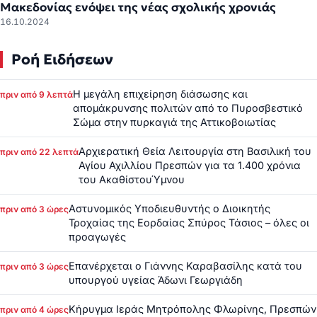
Μακεδονίας ενόψει της νέας σχολικής χρονιάς
16.10.2024
Ροή Ειδήσεων
Η μεγάλη επιχείρηση διάσωσης και
πριν από 9 λεπτά
απομάκρυνσης πολιτών από το Πυροσβεστικό
Σώμα στην πυρκαγιά της Αττικοβοιωτίας
Αρχιερατική Θεία Λειτουργία στη Βασιλική του
πριν από 22 λεπτά
Αγίου Αχιλλίου Πρεσπών για τα 1.400 χρόνια
του ΑκαθίστουΎμνου
Αστυνομικός Υποδιευθυντής ο Διοικητής
πριν από 3 ώρες
Τροχαίας της Εορδαίας Σπύρος Τάσιος – όλες οι
προαγωγές
Επανέρχεται ο Γιάννης Καραβασίλης κατά του
πριν από 3 ώρες
υπουργού υγείας Άδωνι Γεωργιάδη
Κήρυγμα Ιεράς Μητρόπολης Φλωρίνης, Πρεσπών
πριν από 4 ώρες