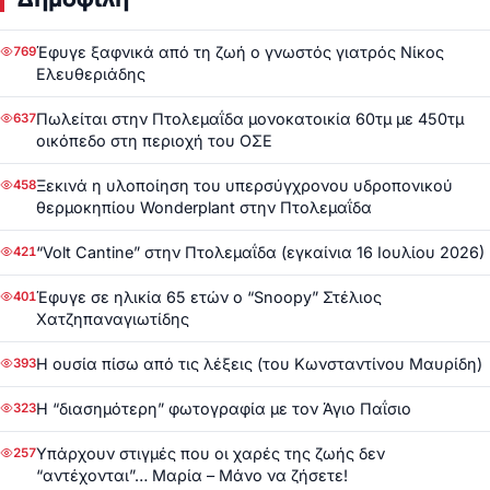
Έφυγε ξαφνικά από τη ζωή ο γνωστός γιατρός Νίκος
769
Ελευθεριάδης
Πωλείται στην Πτολεμαΐδα μονοκατοικία 60τμ με 450τμ
637
οικόπεδο στη περιοχή του ΟΣΕ
Ξεκινά η υλοποίηση του υπερσύγχρονου υδροπονικού
458
θερμοκηπίου Wonderplant στην Πτολεμαΐδα
“Volt Cantine” στην Πτολεμαΐδα (εγκαίνια 16 Ιουλίου 2026)
421
Έφυγε σε ηλικία 65 ετών ο “Snoopy” Στέλιος
401
Χατζηπαναγιωτίδης
Η ουσία πίσω από τις λέξεις (του Κωνσταντίνου Μαυρίδη)
393
Η “διασημότερη” φωτογραφία με τον Άγιο Παΐσιο
323
Υπάρχουν στιγμές που οι χαρές της ζωής δεν
257
“αντέχονται”… Μαρία – Μάνο να ζήσετε!