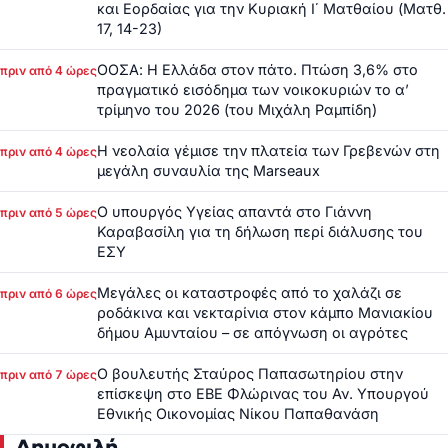
και Εορδαίας για την Κυριακή Ι΄ Ματθαίου (Ματθ.
17, 14-23)
ΟΟΣΑ: Η Ελλάδα στον πάτο. Πτώση 3,6% στο
πριν από 4 ώρες
πραγματικό εισόδημα των νοικοκυριών το α’
τρίμηνο του 2026 (του Μιχάλη Ραμπίδη)
Η νεολαία γέμισε την πλατεία των Γρεβενών στη
πριν από 4 ώρες
μεγάλη συναυλία της Marseaux
Ο υπουργός Υγείας απαντά στο Γιάννη
πριν από 5 ώρες
Καραβασίλη για τη δήλωση περί διάλυσης του
ΕΣΥ
Μεγάλες οι καταστροφές από το χαλάζι σε
πριν από 6 ώρες
ροδάκινα και νεκταρίνια στον κάμπο Μανιακίου
δήμου Αμυνταίου – σε απόγνωση οι αγρότες
Ο βουλευτής Σταύρος Παπασωτηρίου στην
πριν από 7 ώρες
επίσκεψη στο ΕΒΕ Φλώρινας του Αν. Υπουργού
Εθνικής Οικονομίας Νίκου Παπαθανάση
Δημοφιλή