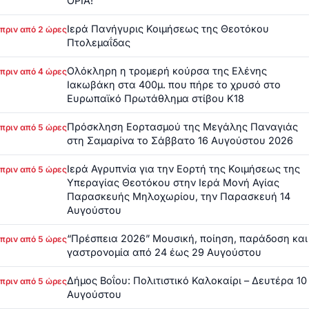
ΟΡΙΑ!
Ιερά Πανήγυρις Κοιμήσεως της Θεοτόκου
πριν από 2 ώρες
Πτολεμαΐδας
Ολόκληρη η τρομερή κούρσα της Ελένης
πριν από 4 ώρες
Ιακωβάκη στα 400μ. που πήρε το χρυσό στο
Ευρωπαϊκό Πρωτάθλημα στίβου Κ18
Πρόσκληση Εορτασμού της Μεγάλης Παναγιάς
πριν από 5 ώρες
στη Σαμαρίνα το Σάββατο 16 Αυγούστου 2026
Ιερά Αγρυπνία για την Εορτή της Κοιμήσεως της
πριν από 5 ώρες
Υπεραγίας Θεοτόκου στην Ιερά Μονή Αγίας
Παρασκευής Μηλοχωρίου, την Παρασκευή 14
Αυγούστου
“Πρέσπεια 2026” Μουσική, ποίηση, παράδοση και
πριν από 5 ώρες
γαστρονομία από 24 έως 29 Αυγούστου
Δήμος Βοΐου: Πολιτιστικό Καλοκαίρι – Δευτέρα 10
πριν από 5 ώρες
Αυγούστου