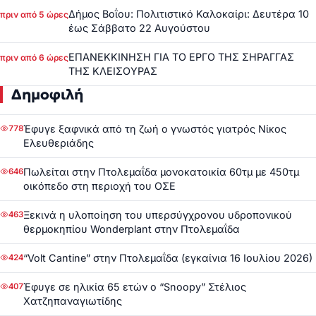
Δήμος Βοΐου: Πολιτιστικό Καλοκαίρι: Δευτέρα 10
πριν από 5 ώρες
έως Σάββατο 22 Αυγούστου
ΕΠΑΝΕΚΚΙΝΗΣΗ ΓΙΑ ΤΟ ΕΡΓΟ ΤΗΣ ΣΗΡΑΓΓΑΣ
πριν από 6 ώρες
ΤΗΣ ΚΛΕΙΣΟΥΡΑΣ
Δημοφιλή
Έφυγε ξαφνικά από τη ζωή ο γνωστός γιατρός Νίκος
778
Ελευθεριάδης
Πωλείται στην Πτολεμαΐδα μονοκατοικία 60τμ με 450τμ
646
οικόπεδο στη περιοχή του ΟΣΕ
Ξεκινά η υλοποίηση του υπερσύγχρονου υδροπονικού
463
θερμοκηπίου Wonderplant στην Πτολεμαΐδα
“Volt Cantine” στην Πτολεμαΐδα (εγκαίνια 16 Ιουλίου 2026)
424
Έφυγε σε ηλικία 65 ετών ο “Snoopy” Στέλιος
407
Χατζηπαναγιωτίδης