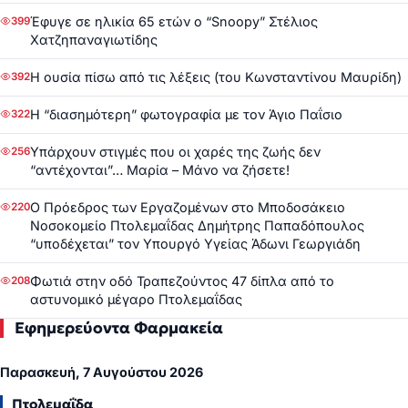
Έφυγε σε ηλικία 65 ετών ο “Snoopy” Στέλιος
399
Χατζηπαναγιωτίδης
Η ουσία πίσω από τις λέξεις (του Κωνσταντίνου Μαυρίδη)
392
Η “διασημότερη” φωτογραφία με τον Άγιο Παΐσιο
322
Υπάρχουν στιγμές που οι χαρές της ζωής δεν
256
“αντέχονται”… Μαρία – Μάνο να ζήσετε!
Ο Πρόεδρος των Εργαζομένων στο Μποδοσάκειο
220
Νοσοκομείο Πτολεμαΐδας Δημήτρης Παπαδόπουλος
“υποδέχεται” τον Υπουργό Υγείας Άδωνι Γεωργιάδη
Φωτιά στην οδό Τραπεζούντος 47 δίπλα από το
208
αστυνομικό μέγαρο Πτολεμαΐδας
Εφημερεύοντα Φαρμακεία
Παρασκευή, 7 Αυγούστου 2026
Πτολεμαΐδα