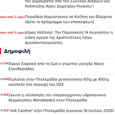
την Δημοκρατία από τον Σύλλογο Ανέργων και
Ανάπτυξης Αγίου Δημητρίου Ρυακίου !
Περιοδεία Καρυστιανού σε Κοζάνη και Φλώρινα
πριν από 2 ώρες
(δείτε το πρόγραμμα των επισκεψεων)
Δήμος Κοζάνης: Την Παρασκευή 14 Αυγούστου η
πριν από 3 ώρες
λαϊκή αγορά της Αριστοτέλους λόγω
Δεκαπενταύγουστου
Δημοφιλή
Έφυγε ξαφνικά από τη ζωή ο γνωστός γιατρός Νίκος
764
Ελευθεριάδης
Πωλείται στην Πτολεμαΐδα μονοκατοικία 60τμ με 450τμ
634
οικόπεδο στη περιοχή του ΟΣΕ
Ξεκινά η υλοποίηση του υπερσύγχρονου υδροπονικού
456
θερμοκηπίου Wonderplant στην Πτολεμαΐδα
“Volt Cantine” στην Πτολεμαΐδα (εγκαίνια 16 Ιουλίου 2026)
421