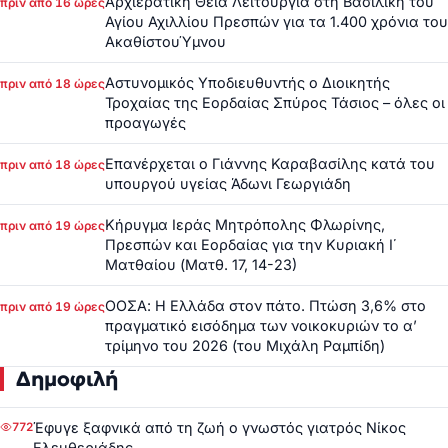
Αρχιερατική Θεία Λειτουργία στη Βασιλική του
πριν από 16 ώρες
Αγίου Αχιλλίου Πρεσπών για τα 1.400 χρόνια του
ΑκαθίστουΎμνου
Αστυνομικός Υποδιευθυντής ο Διοικητής
πριν από 18 ώρες
Τροχαίας της Εορδαίας Σπύρος Τάσιος – όλες οι
προαγωγές
Επανέρχεται ο Γιάννης Καραβασίλης κατά του
πριν από 18 ώρες
υπουργού υγείας Άδωνι Γεωργιάδη
Κήρυγμα Ιεράς Μητρόπολης Φλωρίνης,
πριν από 19 ώρες
Πρεσπών και Εορδαίας για την Κυριακή Ι΄
Ματθαίου (Ματθ. 17, 14-23)
ΟΟΣΑ: Η Ελλάδα στον πάτο. Πτώση 3,6% στο
πριν από 19 ώρες
πραγματικό εισόδημα των νοικοκυριών το α’
τρίμηνο του 2026 (του Μιχάλη Ραμπίδη)
Δημοφιλή
Έφυγε ξαφνικά από τη ζωή ο γνωστός γιατρός Νίκος
772
Ελευθεριάδης