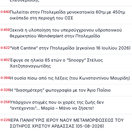
Πωλείται στην Πτολεμαΐδα μονοκατοικία 60τμ με 450τμ
640
οικόπεδο στη περιοχή του ΟΣΕ
Ξεκινά η υλοποίηση του υπερσύγχρονου υδροπονικού
459
θερμοκηπίου Wonderplant στην Πτολεμαΐδα
“Volt Cantine” στην Πτολεμαΐδα (εγκαίνια 16 Ιουλίου 2026)
422
Έφυγε σε ηλικία 65 ετών ο “Snoopy” Στέλιος
402
Χατζηπαναγιωτίδης
Η ουσία πίσω από τις λέξεις (του Κωνσταντίνου Μαυρίδη)
394
Η “διασημότερη” φωτογραφία με τον Άγιο Παΐσιο
326
Υπάρχουν στιγμές που οι χαρές της ζωής δεν
258
“αντέχονται”… Μαρία – Μάνο να ζήσετε!
ΙΕΡΑ ΠΑΝΗΓΥΡΙΣ ΙΕΡΟΥ ΝΑΟΥ ΜΕΤΑΜΟΡΦΩΣΕΩΣ ΤΟΥ
226
ΣΩΤΗΡΟΣ ΧΡΙΣΤΟΥ ΑΡΔΑΣΣΑΣ (05-08-2026)