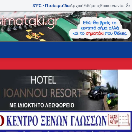
31°C · Πτολεμαΐδα
Αρχική
Ειδήσεις
Επικοινωνία