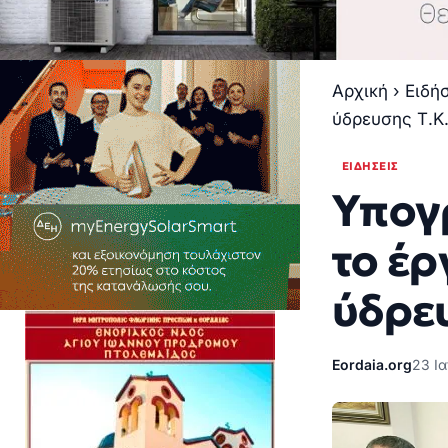
Αρχική
›
Ειδή
ύδρευσης Τ.Κ
ΕΙΔΉΣΕΙΣ
Υπογ
το έρ
ύδρε
Eordaia.org
23 Ια