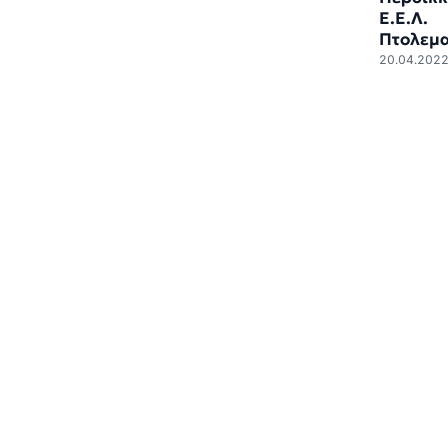
Ε.Ε.Λ.
Πτολεμα
20.04.202