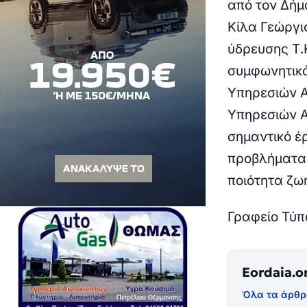
από τον Δήμ
Κίλα Γεώργιο
ύδρευσης Τ.
συμφωνητικό
Υπηρεσιών Α
Υπηρεσιών 
σημαντικό έρ
προβλήματα 
ποιότητα ζω
Γραφείο Τύπ
Eordaia.o
Όλα τα άρθρ