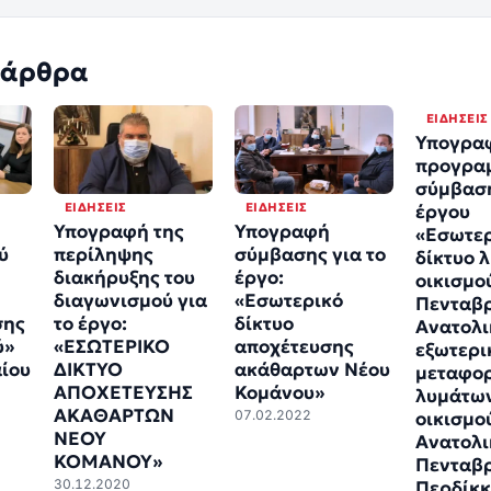
 άρθρα
ΕΙΔΉΣΕΙΣ
Υπογρα
προγρα
σύμβαση
ΕΙΔΉΣΕΙΣ
ΕΙΔΉΣΕΙΣ
έργου
Υπογραφή της
Υπογραφή
«Εσωτε
ύ
περίληψης
σύμβασης για το
δίκτυο 
διακήρυξης του
έργο:
οικισμο
διαγωνισμού για
«Εσωτερικό
Πενταβρ
σης
το έργο:
δίκτυο
Ανατολι
ύ»
«ΕΣΩΤΕΡΙΚΟ
αποχέτευσης
εξωτερι
ίου
ΔΙΚΤΥΟ
ακάθαρτων Νέου
μεταφο
ΑΠΟΧΕΤΕΥΣΗΣ
Κομάνου»
λυμάτω
ΑΚΑΘΑΡΤΩΝ
07.02.2022
οικισμο
ΝΕΟΥ
Ανατολι
ΚΟΜΑΝΟΥ»
Πενταβρ
30.12.2020
Περδίκκ