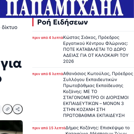
Ροή Ειδήσεων
 δίκτυο
Κώστας Σιάκος, Πρόεδρος
πριν από 4 λεπτά
Εργατικού Κέντρου Φλώρινας:
ΠΟΤΕ ΚΑΤΑΒΑΛΕΤΑΙ ΤΟ ΔΩΡΟ
ΑΔΕΙΑΣ ΓΙΑ ΟΤ ΚΑΛΟΚΑΙΡΙ ΤΟΥ
για
2026
ο
Αθανάσιος Κωτούλας, Πρόεδρος
πριν από 6 λεπτά
Συλλόγου Εκπαιδευτικών
Πρωτοβάθμιας Εκπαίδευσης
Κοζάνης: ΜΕ ΤΟ
ΣΤΑΓΟΝΟΜΕΤΡΟ ΟΙ ΔΙΟΡΙΣΜΟΙ
ΕΚΠΑΙΔΕΥΤΙΚΩΝ – ΜΟΝΟΝ 3
ΣΤΗΝ ΚΟΖΑΝΗ ΣΤΗ
ΠΡΩΤΟΒΑΘΜΙΑ ΕΚΠΑΙΔΕΥΣΗ
Δήμος Κοζάνης: Επισκέψιμο το
πριν από 15 λεπτά
Καταφύγιο Αδέσποτων Ζώων