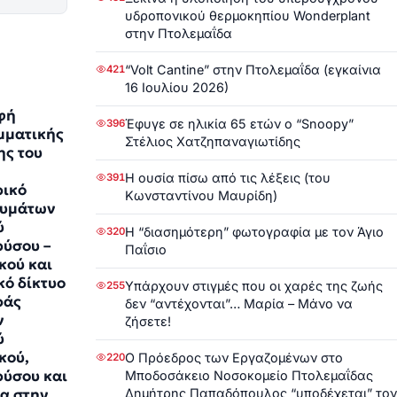
υδροπονικού θερμοκηπίου Wonderplant
στην Πτολεμαΐδα
“Volt Cantine” στην Πτολεμαΐδα (εγκαίνια
421
16 Ιουλίου 2026)
φή
Έφυγε σε ηλικία 65 ετών ο “Snoopy”
396
μματικής
Στέλιος Χατζηπαναγιωτίδης
ς του
Η ουσία πίσω από τις λέξεις (του
391
ρικό
Κωνσταντίνου Μαυρίδη)
λυμάτων
ύ
Η “διασημότερη” φωτογραφία με τον Άγιο
320
ύσου –
Παΐσιο
κού και
κό δίκτυο
Υπάρχουν στιγμές που οι χαρές της ζωής
255
ράς
δεν “αντέχονται”… Μαρία – Μάνο να
ν
ζήσετε!
ύ
κού,
Ο Πρόεδρος των Εργαζομένων στο
220
ύσου και
Μποδοσάκειο Νοσοκομείο Πτολεμαΐδας
Δημήτρης Παπαδόπουλος “υποδέχεται” τον
α στην