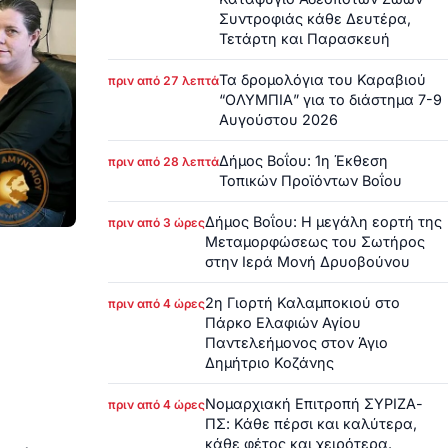
Συντροφιάς κάθε Δευτέρα,
Τετάρτη και Παρασκευή
Τα δρομολόγια του Καραβιού
πριν από 27 λεπτά
“ΟΛΥΜΠΙΑ” για το διάστημα 7-9
Αυγούστου 2026
Δήμος Βοΐου: 1η Έκθεση
πριν από 28 λεπτά
Τοπικών Προϊόντων Βοΐου
Δήμος Βοΐου: Η μεγάλη εορτή της
πριν από 3 ώρες
Μεταμορφώσεως του Σωτήρος
στην Ιερά Μονή Δρυοβούνου
2η Γιορτή Καλαμποκιού στο
πριν από 4 ώρες
Πάρκο Ελαφιών Αγίου
Παντελεήμονος στον Άγιο
Δημήτριο Κοζάνης
Νομαρχιακή Επιτροπή ΣΥΡΙΖΑ-
πριν από 4 ώρες
ΠΣ: Κάθε πέρσι και καλύτερα,
κάθε φέτος και χειρότερα.