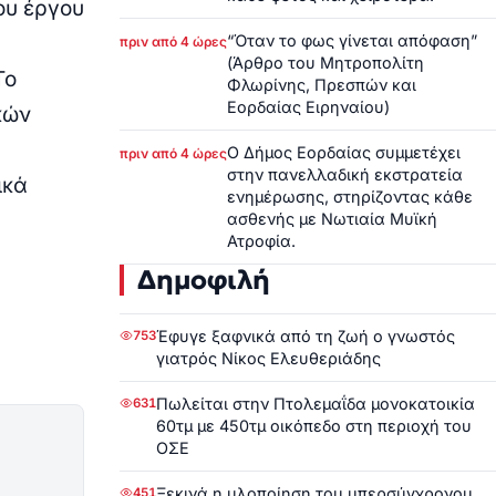
ου έργου
“Όταν το φως γίνεται απόφαση”
πριν από 4 ώρες
(Άρθρο του Μητροπολίτη
Το
Φλωρίνης, Πρεσπών και
Εορδαίας Ειρηναίου)
κών
Ο Δήμος Εορδαίας συμμετέχει
πριν από 4 ώρες
στην πανελλαδική εκστρατεία
ικά
ενημέρωσης, στηρίζοντας κάθε
ασθενής με Νωτιαία Μυϊκή
Ατροφία.
Δημοφιλή
Έφυγε ξαφνικά από τη ζωή ο γνωστός
753
γιατρός Νίκος Ελευθεριάδης
Πωλείται στην Πτολεμαΐδα μονοκατοικία
631
60τμ με 450τμ οικόπεδο στη περιοχή του
ΟΣΕ
Ξεκινά η υλοποίηση του υπερσύγχρονου
451