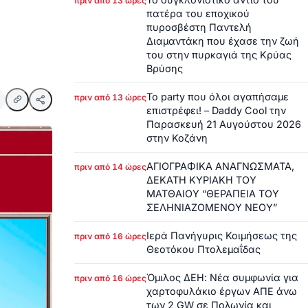
πριν από 13 ώρες
πατέρα του εποχικού
πυροσβέστη Παντελή
Διαμαντάκη που έχασε την ζωή
του στην πυρκαγιά της Κρύας
Βρύσης
Το party που όλοι αγαπήσαμε
πριν από 13 ώρες
επιστρέφει! – Daddy Cool την
Παρασκευή 21 Αυγούστου 2026
στην Κοζάνη
ΑΓΙΟΓΡΑΦΙΚΑ ΑΝΑΓΝΩΣΜΑΤΑ,
πριν από 14 ώρες
ΔΕΚΑΤΗ ΚΥΡΙΑΚΗ ΤΟΥ
ΜΑΤΘΑΙΟΥ “ΘΕΡΑΠΕΙΑ ΤΟΥ
ΣΕΛΗΝΙΑΖΟΜΕΝΟΥ ΝΕΟΥ”
Ιερά Πανήγυρις Κοιμήσεως της
πριν από 16 ώρες
Θεοτόκου Πτολεμαΐδας
Όμιλος ΔΕΗ: Νέα συμφωνία για
πριν από 16 ώρες
χαρτοφυλάκιο έργων ΑΠΕ άνω
των 2 GW σε Πολωνία και