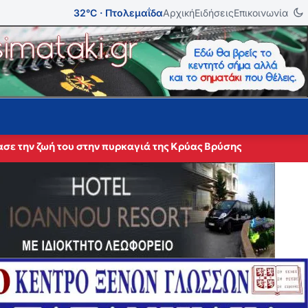
32°C · Πτολεμαΐδα
Αρχική
Ειδήσεις
Επικοινωνία
σε την ζωή του στην πυρκαγιά της Κρύας Βρύσης