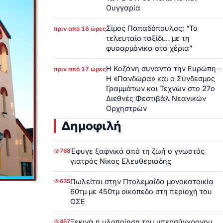
Ουγγαρία
Σίμος Παπαδόπουλος: “Το
πριν από 16 ώρες
τελευταίο ταξίδι… με τη
φυσαρμόνικα στα χέρια”
Η Κοζάνη συναντά την Ευρώπη –
πριν από 17 ώρες
Η «Πανδώρα» και ο Σύνδεσμος
Γραμμάτων και Τεχνών στο 27ο
Διεθνές Φεστιβάλ Νεανικών
Ορχηστρών
Δημοφιλή
Έφυγε ξαφνικά από τη ζωή ο γνωστός
768
γιατρός Νίκος Ελευθεριάδης
Πωλείται στην Πτολεμαΐδα μονοκατοικία
635
60τμ με 450τμ οικόπεδο στη περιοχή του
ΟΣΕ
Ξεκινά η υλοποίηση του υπερσύγχρονου
457