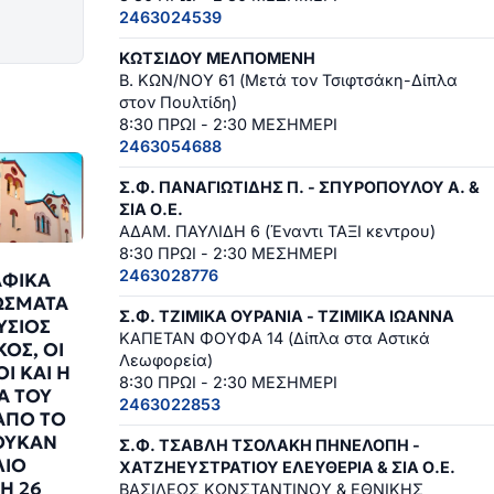
2463024539
ΚΩΤΣΙΔΟΥ ΜΕΛΠΟΜΕΝΗ
Β. ΚΩΝ/ΝΟΥ 61 (Μετά τον Τσιφτσάκη-Δίπλα
στον Πουλτίδη)
8:30 ΠΡΩΙ - 2:30 ΜΕΣΗΜΕΡΙ
2463054688
Σ.Φ. ΠΑΝΑΓΙΩΤΙΔΗΣ Π. - ΣΠΥΡΟΠΟΥΛΟΥ Α. &
ΣΙΑ Ο.Ε.
ΑΔΑΜ. ΠΑΥΛΙΔΗ 6 (Έναντι ΤΑΞΙ κεντρου)
8:30 ΠΡΩΙ - 2:30 ΜΕΣΗΜΕΡΙ
2463028776
ΑΦΙΚΑ
ΩΣΜΑΤΑ
Σ.Φ. ΤΖΙΜΙΚΑ ΟΥΡΑΝΙΑ - ΤΖΙΜΙΚΑ ΙΩΑΝΝΑ
ΥΣΙΟΣ
ΚΑΠΕΤΑΝ ΦΟΥΦΑ 14 (Δίπλα στα Αστικά
ΟΣ, ΟΙ
Λεωφορεία)
Ι ΚΑΙ Η
8:30 ΠΡΩΙ - 2:30 ΜΕΣΗΜΕΡΙ
Α ΤΟΥ
2463022853
ΑΠΟ ΤΟ
ΟΥΚΑΝ
Σ.Φ. ΤΣΑΒΛΗ ΤΣΟΛΑΚΗ ΠΗΝΕΛΟΠΗ -
ΛΙΟ
ΧΑΤΖΗΕΥΣΤΡΑΤΙΟΥ ΕΛΕΥΘΕΡΙΑ & ΣΙΑ Ο.Ε.
Η 26
ΒΑΣΙΛΕΩΣ ΚΩΝΣΤΑΝΤΙΝΟΥ & ΕΘΝΙΚΗΣ