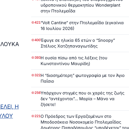
υδροπονικού θερμοκηπίου Wonderplant
στην Πτολεμαΐδα
“Volt Cantine” στην Πτολεμαΐδα (εγκαίνια
421
16 Ιουλίου 2026)
Έφυγε σε ηλικία 65 ετών ο “Snoopy”
400
 ΛΟΥΚΑ
Στέλιος Χατζηπαναγιωτίδης
Η ουσία πίσω από τις λέξεις (του
393
Κωνσταντίνου Μαυρίδη)
Η “διασημότερη” φωτογραφία με τον Άγιο
322
Παΐσιο
Υπάρχουν στιγμές που οι χαρές της ζωής
256
δεν “αντέχονται”… Μαρία – Μάνο να
ζήσετε!
ΛΕΙ, Η
ΥΛΟΥ
Ο Πρόεδρος των Εργαζομένων στο
221
Μποδοσάκειο Νοσοκομείο Πτολεμαΐδας
Δημήτρης Παπαδόπουλος “υποδέχεται” τον