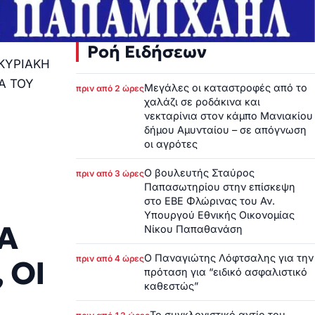
Ροή Ειδήσεων
ΚΥΡΙΑΚΗ
Α ΤΟΥ
Μεγάλες οι καταστροφές από το
πριν από 2 ώρες
χαλάζι σε ροδάκινα και
νεκταρίνια στον κάμπο Μανιακίου
δήμου Αμυνταίου – σε απόγνωση
οι αγρότες
Ο βουλευτής Σταύρος
πριν από 3 ώρες
Παπασωτηρίου στην επίσκεψη
στο ΕΒΕ Φλώρινας του Αν.
Υπουργού Εθνικής Οικονομίας
ΚΑ
Νίκου Παπαθανάση
Ο Παναγιώτης Λόφτσαλης για την
πριν από 4 ώρες
 ΟΙ
πρόταση για “ειδικό ασφαλιστικό
καθεστώς”
Το συγκλονιστικό αντίο του