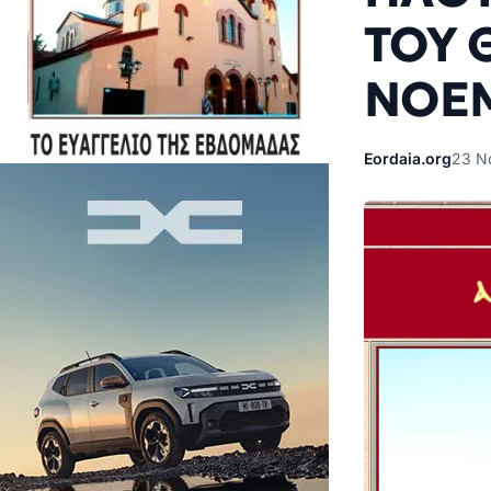
ΤΟΥ 
ΝΟΕΜ
Eordaia.org
23 Ν