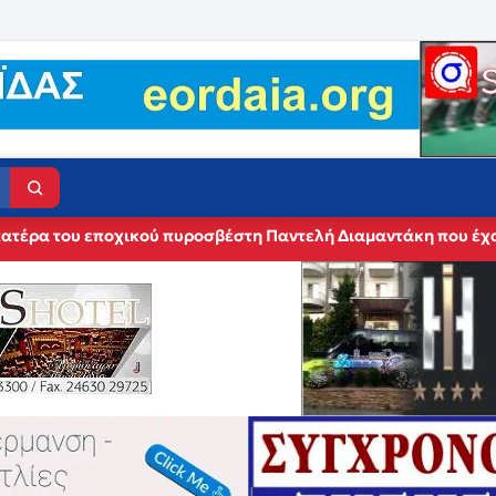
 πατέρα του εποχικού πυροσβέστη Παντελή Διαμαντάκη που έχα