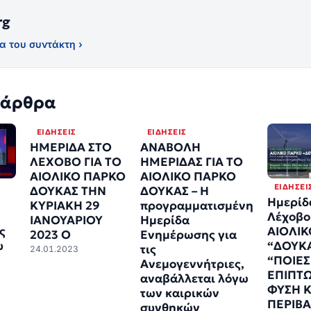
rg
α του συντάκτη ›
 άρθρα
ΕΙΔΉΣΕΙΣ
ΕΙΔΉΣΕΙΣ
ΗΜΕΡΙΔΑ ΣΤΟ
ΑΝΑΒΟΛΗ
ΛΕΧΟΒΟ ΓΙΑ ΤΟ
ΗΜΕΡΙΔΑΣ ΓΙΑ ΤΟ
ΑΙΟΛΙΚΟ ΠΑΡΚΟ
ΑΙΟΛΙΚΟ ΠΑΡΚΟ
ΕΙΔΉΣΕΙ
ΔΟΥΚΑΣ ΤΗΝ
ΔΟΥΚΑΣ – Η
Ημερίδ
ΚΥΡΙΑΚΗ 29
προγραμματισμένη
Λέχοβο
ΙΑΝΟΥΑΡΙΟΥ
Ημερίδα
ς
ΑΙΟΛΙ
2023 Ο
Ενημέρωσης για
υ
“ΔΟΥΚΑ
τις
24.01.2023
“ΠΟΙΕΣ 
Ανεμογεννήτριες,
ΕΠΙΠΤΩ
αναβάλλεται λόγω
ΦΥΣΗ Κ
των καιρικών
ΠΕΡΙΒΑ
συνθηκών