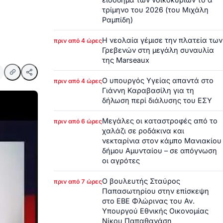
τρίμηνο του 2026 (του Μιχάλη
Ραμπίδη)
Η νεολαία γέμισε την πλατεία των
πριν από 4 ώρες
Γρεβενών στη μεγάλη συναυλία
της Marseaux
Ο υπουργός Υγείας απαντά στο
πριν από 4 ώρες
Γιάννη Καραβασίλη για τη
δήλωση περί διάλυσης του ΕΣΥ
Μεγάλες οι καταστροφές από το
πριν από 6 ώρες
χαλάζι σε ροδάκινα και
νεκταρίνια στον κάμπο Μανιακίου
δήμου Αμυνταίου – σε απόγνωση
οι αγρότες
Ο βουλευτής Σταύρος
πριν από 7 ώρες
Παπασωτηρίου στην επίσκεψη
στο ΕΒΕ Φλώρινας του Αν.
Υπουργού Εθνικής Οικονομίας
Νίκου Παπαθανάση