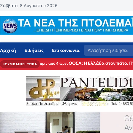
Μετάβαση στο περιεχόμενο
Σάββατο, 8 Αυγούστου 2026
Αναζήτηση
Αρχική
Ειδήσεις
Επικοινωνία
ΟΟΣΑ: Η Ελλάδα στον πάτο. Π
πριν από 4 ώρες
ΣΥΜΒΑΙΝΕΙ ΤΩΡΑ