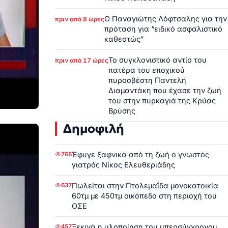
Ο Παναγιώτης Λόφτσαλης για την
πριν από 8 ώρες
πρόταση για “ειδικό ασφαλιστικό
καθεστώς”
Το συγκλονιστικό αντίο του
πριν από 17 ώρες
πατέρα του εποχικού
πυροσβέστη Παντελή
Διαμαντάκη που έχασε την ζωή
του στην πυρκαγιά της Κρύας
Βρύσης
Δημοφιλή
Έφυγε ξαφνικά από τη ζωή ο γνωστός
768
γιατρός Νίκος Ελευθεριάδης
Πωλείται στην Πτολεμαΐδα μονοκατοικία
637
60τμ με 450τμ οικόπεδο στη περιοχή του
ΟΣΕ
Ξεκινά η υλοποίηση του υπερσύγχρονου
457