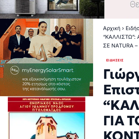
Αρχική
›
Ειδή
“ΚΑΛΛΙΣΤΩ”: 
ΣΕ NATURA –
ΕΙΔΉΣΕΙΣ
Γιώρ
Επισ
“ΚΑΛ
ΓΙΑ 
ΚΟΝΤ