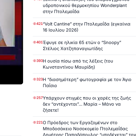
υδροπονικού θερμοκηπίου Wonderplant
στην Πτολεμαΐδα
“Volt Cantine” στην Πτολεμαΐδα (εγκαίνια
421
16 Ιουλίου 2026)
Έφυγε σε ηλικία 65 ετών ο “Snoopy”
401
Στέλιος Χατζηπαναγιωτίδης
Η ουσία πίσω από τις λέξεις (του
393
Κωνσταντίνου Μαυρίδη)
Η “διασημότερη” φωτογραφία με τον Άγιο
323
Παΐσιο
Υπάρχουν στιγμές που οι χαρές της ζωής
257
δεν “αντέχονται”… Μαρία – Μάνο να
ζήσετε!
Ο Πρόεδρος των Εργαζομένων στο
221
Μποδοσάκειο Νοσοκομείο Πτολεμαΐδας
Δημήτρης Παπαδόπουλος “υποδέχεται” τον