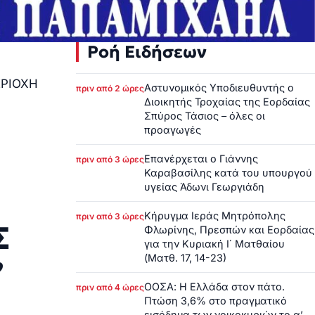
Ροή Ειδήσεων
ΕΡΙΟΧΗ
Αστυνομικός Υποδιευθυντής ο
πριν από 2 ώρες
Διοικητής Τροχαίας της Εορδαίας
Σπύρος Τάσιος – όλες οι
προαγωγές
Επανέρχεται ο Γιάννης
πριν από 3 ώρες
Καραβασίλης κατά του υπουργού
υγείας Άδωνι Γεωργιάδη
Κήρυγμα Ιεράς Μητρόπολης
πριν από 3 ώρες
Σ
Φλωρίνης, Πρεσπών και Εορδαίας
για την Κυριακή Ι΄ Ματθαίου
(Ματθ. 17, 14-23)
”
ΟΟΣΑ: Η Ελλάδα στον πάτο.
πριν από 4 ώρες
Πτώση 3,6% στο πραγματικό
εισόδημα των νοικοκυριών το α’