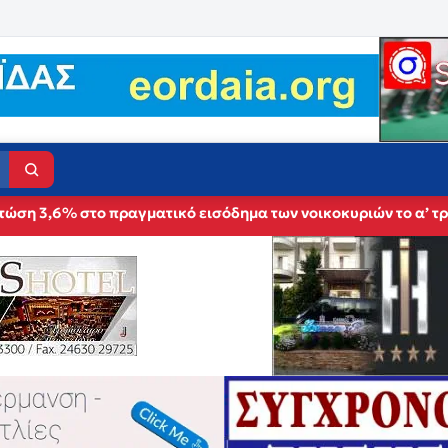
τώση 3,6% στο πραγματικό εισόδημα των νοικοκυριών το α’ τρ