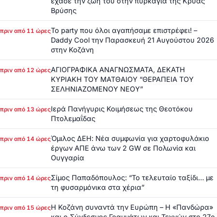
έχασε την ζωή του στην πυρκαγιά της Κρύας
Βρύσης
Το party που όλοι αγαπήσαμε επιστρέφει! –
πριν από 11 ώρες
Daddy Cool την Παρασκευή 21 Αυγούστου 2026
στην Κοζάνη
ΑΓΙΟΓΡΑΦΙΚΑ ΑΝΑΓΝΩΣΜΑΤΑ, ΔΕΚΑΤΗ
πριν από 12 ώρες
ΚΥΡΙΑΚΗ ΤΟΥ ΜΑΤΘΑΙΟΥ “ΘΕΡΑΠΕΙΑ ΤΟΥ
ΣΕΛΗΝΙΑΖΟΜΕΝΟΥ ΝΕΟΥ”
Ιερά Πανήγυρις Κοιμήσεως της Θεοτόκου
πριν από 13 ώρες
Πτολεμαΐδας
Όμιλος ΔΕΗ: Νέα συμφωνία για χαρτοφυλάκιο
πριν από 14 ώρες
έργων ΑΠΕ άνω των 2 GW σε Πολωνία και
Ουγγαρία
Σίμος Παπαδόπουλος: “Το τελευταίο ταξίδι… με
πριν από 14 ώρες
τη φυσαρμόνικα στα χέρια”
Η Κοζάνη συναντά την Ευρώπη – Η «Πανδώρα»
πριν από 15 ώρες
και ο Σύνδεσμος Γραμμάτων και Τεχνών στο 27ο