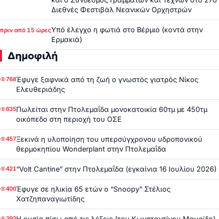
Διεθνές Φεστιβάλ Νεανικών Ορχηστρών
Υπό έλεγχο η φωτιά στο Βέρμιο (κοντά στην
πριν από 15 ώρες
Ερμακιά)
Δημοφιλή
Έφυγε ξαφνικά από τη ζωή ο γνωστός γιατρός Νίκος
768
Ελευθεριάδης
Πωλείται στην Πτολεμαΐδα μονοκατοικία 60τμ με 450τμ
635
οικόπεδο στη περιοχή του ΟΣΕ
Ξεκινά η υλοποίηση του υπερσύγχρονου υδροπονικού
457
θερμοκηπίου Wonderplant στην Πτολεμαΐδα
“Volt Cantine” στην Πτολεμαΐδα (εγκαίνια 16 Ιουλίου 2026)
421
Έφυγε σε ηλικία 65 ετών ο “Snoopy” Στέλιος
400
Χατζηπαναγιωτίδης
Η ουσία πίσω από τις λέξεις (του Κωνσταντίνου Μαυρίδη)
393