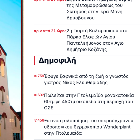
της Μεταμορφώσεως του
Σωτήρος στην Ιερά Μονή
Δρυοβούνου
2η Γιορτή Καλαμποκιού στο
πριν από 21 ώρες
Πάρκο Ελαφιών Αγίου
Παντελεήμονος στον Άγιο
Δημήτριο Κοζάνης
Δημοφιλή
Έφυγε ξαφνικά από τη ζωή ο γνωστός
759
γιατρός Νίκος Ελευθεριάδης
Πωλείται στην Πτολεμαΐδα μονοκατοικία
632
60τμ με 450τμ οικόπεδο στη περιοχή του
ΟΣΕ
Ξεκινά η υλοποίηση του υπερσύγχρονου
456
υδροπονικού θερμοκηπίου Wonderplant
στην Πτολεμαΐδα