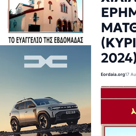
ΕΡΗΜ
ΜΑΤΘ
(ΚΥΡ
2024
Eordaia.org
17 Α