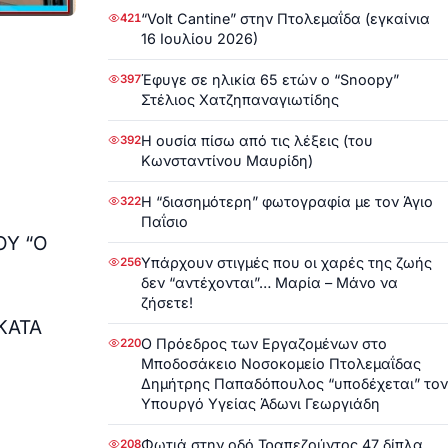
“Volt Cantine” στην Πτολεμαΐδα (εγκαίνια
421
16 Ιουλίου 2026)
Έφυγε σε ηλικία 65 ετών ο “Snoopy”
397
Στέλιος Χατζηπαναγιωτίδης
Η ουσία πίσω από τις λέξεις (του
392
Κωνσταντίνου Μαυρίδη)
Η “διασημότερη” φωτογραφία με τον Άγιο
322
Παΐσιο
ΟΥ “Ο
Υπάρχουν στιγμές που οι χαρές της ζωής
256
δεν “αντέχονται”… Μαρία – Μάνο να
ζήσετε!
ΚΑΤΑ
Ο Πρόεδρος των Εργαζομένων στο
220
Μποδοσάκειο Νοσοκομείο Πτολεμαΐδας
Δημήτρης Παπαδόπουλος “υποδέχεται” τον
Υπουργό Υγείας Άδωνι Γεωργιάδη
Φωτιά στην οδό Τραπεζούντος 47 δίπλα
208