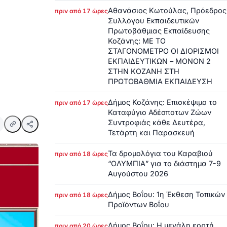
Αθανάσιος Κωτούλας, Πρόεδρος
πριν από 17 ώρες
Συλλόγου Εκπαιδευτικών
Πρωτοβάθμιας Εκπαίδευσης
Κοζάνης: ΜΕ ΤΟ
ΣΤΑΓΟΝΟΜΕΤΡΟ ΟΙ ΔΙΟΡΙΣΜΟΙ
ΕΚΠΑΙΔΕΥΤΙΚΩΝ – ΜΟΝΟΝ 2
ΣΤΗΝ ΚΟΖΑΝΗ ΣΤΗ
ΠΡΩΤΟΒΑΘΜΙΑ ΕΚΠΑΙΔΕΥΣΗ
Δήμος Κοζάνης: Επισκέψιμο το
πριν από 17 ώρες
Καταφύγιο Αδέσποτων Ζώων
Συντροφιάς κάθε Δευτέρα,
Τετάρτη και Παρασκευή
Τα δρομολόγια του Καραβιού
πριν από 18 ώρες
“ΟΛΥΜΠΙΑ” για το διάστημα 7-9
Αυγούστου 2026
Δήμος Βοΐου: 1η Έκθεση Τοπικών
πριν από 18 ώρες
Προϊόντων Βοΐου
Δήμος Βοΐου: Η μεγάλη εορτή
πριν από 20 ώρες