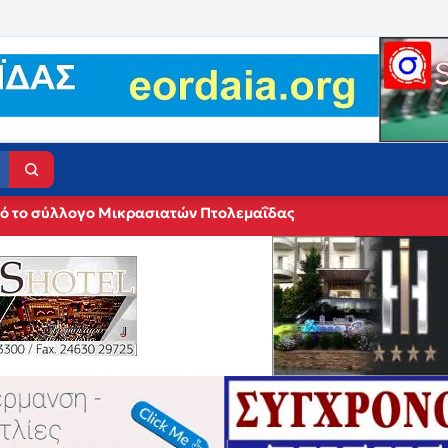
πό το σύλλογο Μικρασιατών Πτολεμαΐδας