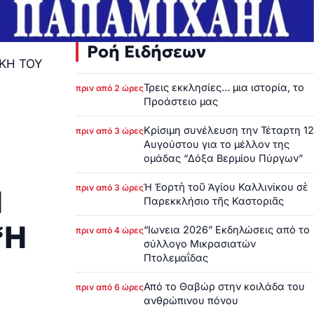
Ροή Ειδήσεων
ΚΗ ΤΟΥ
Τρεις εκκλησίες… μια ιστορία, το
πριν από 2 ώρες
Προάστειο μας
Κρίσιμη συνέλευση την Τέταρτη 12
πριν από 3 ώρες
Αυγούστου για το μέλλον της
ομάδας “Δόξα Βερμίου Πύργων”
Ἡ Ἑορτὴ τοῦ Ἁγίου Καλλινίκου σὲ
πριν από 3 ώρες
Η
Παρεκκλήσιο τῆς Καστοριᾶς
“Η
“Ιωνεια 2026” Εκδηλώσεις από το
πριν από 4 ώρες
σύλλογο Μικρασιατών
Πτολεμαΐδας
Από το Θαβώρ στην κοιλάδα του
πριν από 6 ώρες
ανθρώπινου πόνου