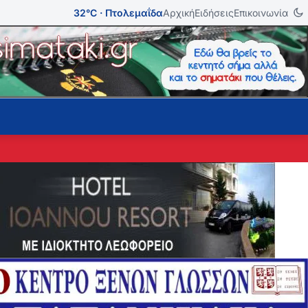
32°C · Πτολεμαΐδα
Αρχική
Ειδήσεις
Επικοινωνία