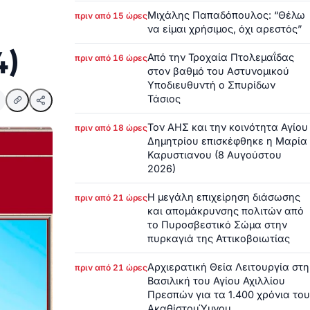
Μιχάλης Παπαδόπουλος: “Θέλω
πριν από 15 ώρες
να είμαι χρήσιμος, όχι αρεστός”
4)
Από την Τροχαία Πτολεμαΐδας
πριν από 16 ώρες
στον βαθμό του Αστυνομικού
Υποδιευθυντή ο Σπυρίδων
Τάσιος
Τον ΑΗΣ και την κοινότητα Αγίου
πριν από 18 ώρες
Δημητρίου επισκέφθηκε η Μαρία
Καρυστιανου (8 Αυγούστου
2026)
Η μεγάλη επιχείρηση διάσωσης
πριν από 21 ώρες
και απομάκρυνσης πολιτών από
το Πυροσβεστικό Σώμα στην
πυρκαγιά της Αττικοβοιωτίας
Αρχιερατική Θεία Λειτουργία στη
πριν από 21 ώρες
Βασιλική του Αγίου Αχιλλίου
Πρεσπών για τα 1.400 χρόνια του
ΑκαθίστουΎμνου