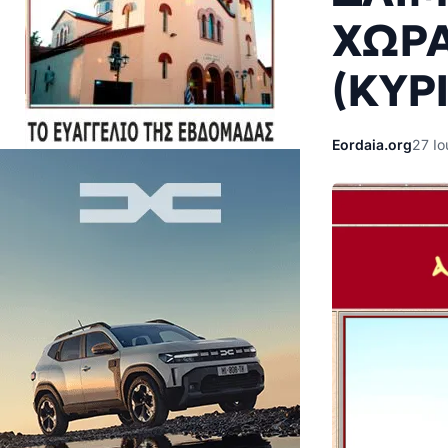
ΧΩΡΑ
(ΚΥΡ
Eordaia.org
27 Ιο