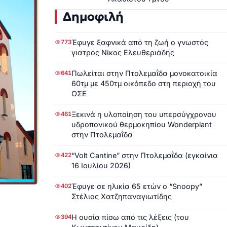
Δημοφιλή
Έφυγε ξαφνικά από τη ζωή ο γνωστός
773
γιατρός Νίκος Ελευθεριάδης
Πωλείται στην Πτολεμαΐδα μονοκατοικία
641
60τμ με 450τμ οικόπεδο στη περιοχή του
ΟΣΕ
Ξεκινά η υλοποίηση του υπερσύγχρονου
461
υδροπονικού θερμοκηπίου Wonderplant
στην Πτολεμαΐδα
“Volt Cantine” στην Πτολεμαΐδα (εγκαίνια
422
16 Ιουλίου 2026)
Έφυγε σε ηλικία 65 ετών ο “Snoopy”
402
Στέλιος Χατζηπαναγιωτίδης
Η ουσία πίσω από τις λέξεις (του
394