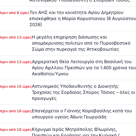
Τον ΑΗΣ και την κοινότητα Αγίου Δημητρίου
πριν από 9 ώρες
επισκέφθηκε η Μαρία Καρυστιανου (8 Αυγούστου
2026)
Η μεγάλη επιχείρηση διάσωσης και
πριν από 13 ώρες
απομάκρυνσης πολιτών από το Πυροσβεστικό
Σώμα στην πυρκαγιά της Αττικοβοιωτίας
Αρχιερατική Θεία Λειτουργία στη Βασιλική του
πριν από 13 ώρες
Αγίου Αχιλλίου Πρεσπών για τα 1.400 χρόνια του
ΑκαθίστουΎμνου
Αστυνομικός Υποδιευθυντής ο Διοικητής
πριν από 15 ώρες
Τροχαίας της Εορδαίας Σπύρος Τάσιος – όλες οι
προαγωγές
Επανέρχεται ο Γιάννης Καραβασίλης κατά του
πριν από 16 ώρες
υπουργού υγείας Άδωνι Γεωργιάδη
Κήρυγμα Ιεράς Μητρόπολης Φλωρίνης,
πριν από 16 ώρες
Πρεσπών και Εορδαίας για την Κυριακή Ι΄