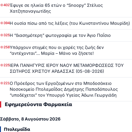
Έφυγε σε ηλικία 65 ετών ο “Snoopy” Στέλιος
402
Χατζηπαναγιωτίδης
Η ουσία πίσω από τις λέξεις (του Κωνσταντίνου Μαυρίδη)
394
Η “διασημότερη” φωτογραφία με τον Άγιο Παΐσιο
325
Υπάρχουν στιγμές που οι χαρές της ζωής δεν
258
“αντέχονται”… Μαρία – Μάνο να ζήσετε!
ΙΕΡΑ ΠΑΝΗΓΥΡΙΣ ΙΕΡΟΥ ΝΑΟΥ ΜΕΤΑΜΟΡΦΩΣΕΩΣ ΤΟΥ
225
ΣΩΤΗΡΟΣ ΧΡΙΣΤΟΥ ΑΡΔΑΣΣΑΣ (05-08-2026)
Ο Πρόεδρος των Εργαζομένων στο Μποδοσάκειο
221
Νοσοκομείο Πτολεμαΐδας Δημήτρης Παπαδόπουλος
“υποδέχεται” τον Υπουργό Υγείας Άδωνι Γεωργιάδη
Εφημερεύοντα Φαρμακεία
Σάββατο, 8 Αυγούστου 2026
Πτολεμαΐδα