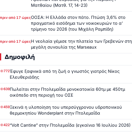
Ματθαίου (Ματθ. 17, 14-23)
ΟΟΣΑ: Η Ελλάδα στον πάτο. Πτώση 3,6% στο
πριν από 17 ώρες
πραγματικό εισόδημα των νοικοκυριών το α’
τρίμηνο του 2026 (του Μιχάλη Ραμπίδη)
Η νεολαία γέμισε την πλατεία των Γρεβενών στη
πριν από 17 ώρες
μεγάλη συναυλία της Marseaux
Δημοφιλή
Έφυγε ξαφνικά από τη ζωή ο γνωστός γιατρός Νίκος
772
Ελευθεριάδης
Πωλείται στην Πτολεμαΐδα μονοκατοικία 60τμ με 450τμ
639
οικόπεδο στη περιοχή του ΟΣΕ
Ξεκινά η υλοποίηση του υπερσύγχρονου υδροπονικού
459
θερμοκηπίου Wonderplant στην Πτολεμαΐδα
“Volt Cantine” στην Πτολεμαΐδα (εγκαίνια 16 Ιουλίου 2026)
422