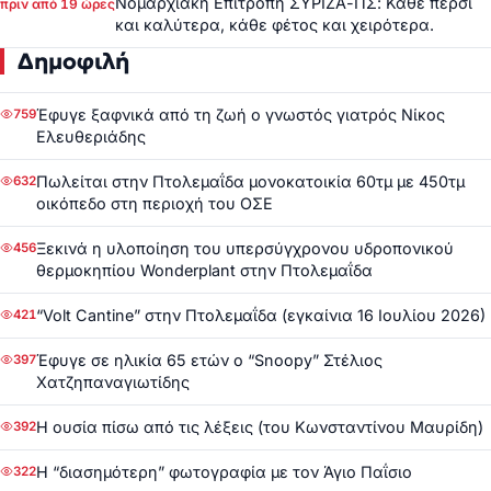
Νομαρχιακή Επιτροπή ΣΥΡΙΖΑ-ΠΣ: Κάθε πέρσι
πριν από 19 ώρες
και καλύτερα, κάθε φέτος και χειρότερα.
Δημοφιλή
Έφυγε ξαφνικά από τη ζωή ο γνωστός γιατρός Νίκος
759
Ελευθεριάδης
Πωλείται στην Πτολεμαΐδα μονοκατοικία 60τμ με 450τμ
632
οικόπεδο στη περιοχή του ΟΣΕ
Ξεκινά η υλοποίηση του υπερσύγχρονου υδροπονικού
456
θερμοκηπίου Wonderplant στην Πτολεμαΐδα
“Volt Cantine” στην Πτολεμαΐδα (εγκαίνια 16 Ιουλίου 2026)
421
Έφυγε σε ηλικία 65 ετών ο “Snoopy” Στέλιος
397
Χατζηπαναγιωτίδης
Η ουσία πίσω από τις λέξεις (του Κωνσταντίνου Μαυρίδη)
392
Η “διασημότερη” φωτογραφία με τον Άγιο Παΐσιο
322