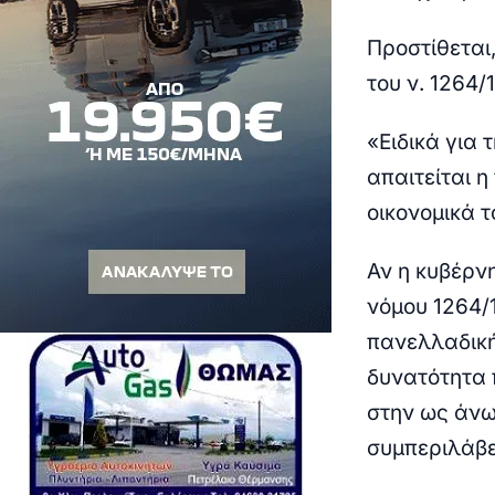
Προστίθεται,
του ν. 1264/
«Ειδικά για
απαιτείται 
οικονομικά 
Αν η κυβέρν
νόμου 1264/
πανελλαδική
δυνατότητα 
στην ως άνω
συμπεριλάβε