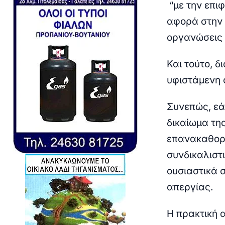
“με την επι
αφορά στην 
οργανώσεις 
Και τούτο, δ
υφιστάμενη ό
Συνεπώς, εά
δικαίωμα τη
επανακαθορί
συνδικαλιστ
ουσιαστικά 
απεργίας.
Η πρακτική 