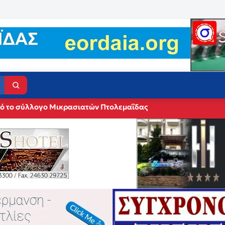
πό το σύλλογο Μικρασιατών Πτολεμαΐδας