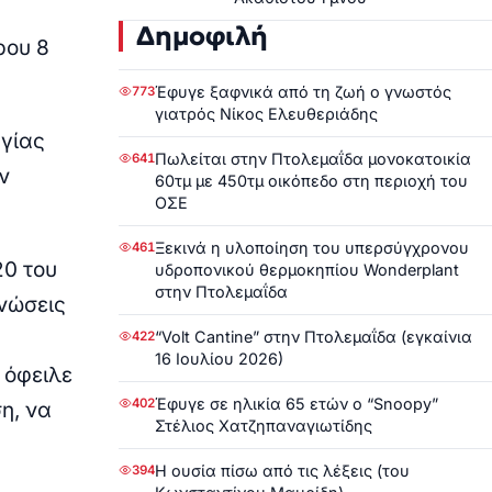
Δημοφιλή
ρου 8
Έφυγε ξαφνικά από τη ζωή ο γνωστός
773
γιατρός Νίκος Ελευθεριάδης
ργίας
Πωλείται στην Πτολεμαΐδα μονοκατοικία
641
ν
60τμ με 450τμ οικόπεδο στη περιοχή του
ΟΣΕ
Ξεκινά η υλοποίηση του υπερσύγχρονου
461
20 του
υδροπονικού θερμοκηπίου Wonderplant
στην Πτολεμαΐδα
ανώσεις
“Volt Cantine” στην Πτολεμαΐδα (εγκαίνια
422
16 Ιουλίου 2026)
 όφειλε
Έφυγε σε ηλικία 65 ετών ο “Snoopy”
402
η, να
Στέλιος Χατζηπαναγιωτίδης
Η ουσία πίσω από τις λέξεις (του
394