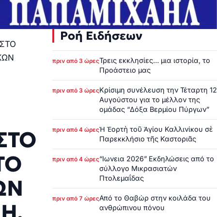
Ροή Ειδήσεων
 ΣΤΟ
ΚΩΝ
Τρεις εκκλησίες… μια ιστορία, το
πριν από 3 ώρες
Προάστειο μας
Κρίσιμη συνέλευση την Τέταρτη 12
πριν από 3 ώρες
Αυγούστου για το μέλλον της
ομάδας “Δόξα Βερμίου Πύργων”
Ἡ Ἑορτὴ τοῦ Ἁγίου Καλλινίκου σὲ
πριν από 4 ώρες
ΣΤΟ
Παρεκκλήσιο τῆς Καστοριᾶς
ΤΟ
“Ιωνεια 2026” Εκδηλώσεις από το
πριν από 4 ώρες
σύλλογο Μικρασιατών
Πτολεμαΐδας
ΩΝ
Από το Θαβώρ στην κοιλάδα του
πριν από 7 ώρες
Η.
ανθρώπινου πόνου