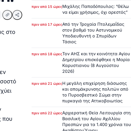
Μιχάλης Παπαδόπουλος: “Θέλω
πριν από 15 ώρες
να είμαι χρήσιμος, όχι αρεστός”
Από την Τροχαία Πτολεμαΐδας
πριν από 17 ώρες
στον βαθμό του Αστυνομικού
ας στο
Υποδιευθυντή ο Σπυρίδων
Τάσιος
Τον ΑΗΣ και την κοινότητα Αγίου
πριν από 18 ώρες
Δημητρίου επισκέφθηκε η Μαρία
Καρυστιανου (8 Αυγούστου
2026)
δεν
οσοστό
Η μεγάλη επιχείρηση διάσωσης
πριν από 21 ώρες
και απομάκρυνσης πολιτών από
χύει
το Πυροσβεστικό Σώμα στην
πυρκαγιά της Αττικοβοιωτίας
ν
Αρχιερατική Θεία Λειτουργία στη
πριν από 22 ώρες
ς που
Βασιλική του Αγίου Αχιλλίου
Πρεσπών για τα 1.400 χρόνια του
ΑκαθίστουΎμνου