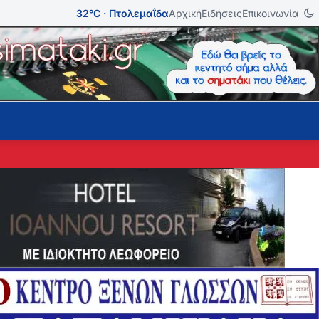
32°C · Πτολεμαΐδα
Αρχική
Ειδήσεις
Επικοινωνία