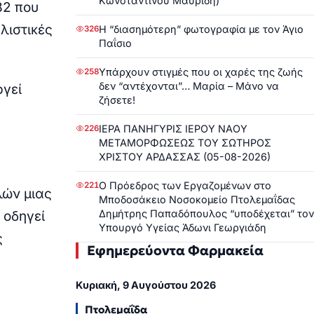
Κωνσταντίνου Μαυρίδη)
82 που
λιστικές
Η “διασημότερη” φωτογραφία με τον Άγιο
326
Παΐσιο
Υπάρχουν στιγμές που οι χαρές της ζωής
258
δεν “αντέχονται”… Μαρία – Μάνο να
ργεί
ζήσετε!
ΙΕΡΑ ΠΑΝΗΓΥΡΙΣ ΙΕΡΟΥ ΝΑΟΥ
226
ΜΕΤΑΜΟΡΦΩΣΕΩΣ ΤΟΥ ΣΩΤΗΡΟΣ
ΧΡΙΣΤΟΥ ΑΡΔΑΣΣΑΣ (05-08-2026)
Ο Πρόεδρος των Εργαζομένων στο
221
λών μιας
Μποδοσάκειο Νοσοκομείο Πτολεμαΐδας
Δημήτρης Παπαδόπουλος “υποδέχεται” τον
 οδηγεί
Υπουργό Υγείας Άδωνι Γεωργιάδη
ς
Εφημερεύοντα Φαρμακεία
Κυριακή, 9 Αυγούστου 2026
Πτολεμαΐδα