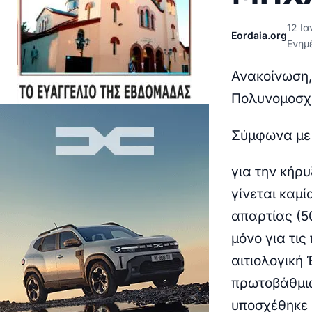
12 Ια
Eordaia.org
Ενημ
Ανακοίνωση, 
Πολυνομοσχ
Σύμφωνα με 
για την κήρ
γίνεται καμ
απαρτίας (5
μόνο για τι
αιτιολογική 
πρωτοβάθμιω
υποσχέθηκε 