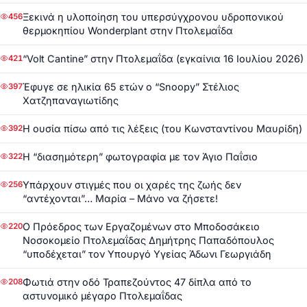
Ξεκινά η υλοποίηση του υπερσύγχρονου υδροπονικού
456
θερμοκηπίου Wonderplant στην Πτολεμαΐδα
“Volt Cantine” στην Πτολεμαΐδα (εγκαίνια 16 Ιουλίου 2026)
421
Έφυγε σε ηλικία 65 ετών ο “Snoopy” Στέλιος
397
Χατζηπαναγιωτίδης
Η ουσία πίσω από τις λέξεις (του Κωνσταντίνου Μαυρίδη)
392
Η “διασημότερη” φωτογραφία με τον Άγιο Παΐσιο
322
Υπάρχουν στιγμές που οι χαρές της ζωής δεν
256
“αντέχονται”… Μαρία – Μάνο να ζήσετε!
Ο Πρόεδρος των Εργαζομένων στο Μποδοσάκειο
220
Νοσοκομείο Πτολεμαΐδας Δημήτρης Παπαδόπουλος
“υποδέχεται” τον Υπουργό Υγείας Άδωνι Γεωργιάδη
Φωτιά στην οδό Τραπεζούντος 47 δίπλα από το
208
αστυνομικό μέγαρο Πτολεμαΐδας