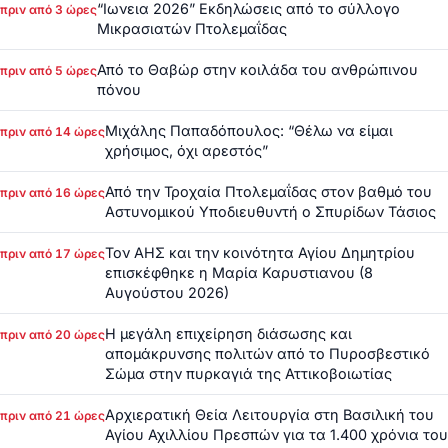
“Ιωνεια 2026” Εκδηλώσεις από το σύλλογο
πριν από 3 ώρες
Μικρασιατών Πτολεμαΐδας
Από το Θαβώρ στην κοιλάδα του ανθρώπινου
πριν από 5 ώρες
πόνου
Μιχάλης Παπαδόπουλος: “Θέλω να είμαι
πριν από 14 ώρες
χρήσιμος, όχι αρεστός”
Από την Τροχαία Πτολεμαΐδας στον βαθμό του
πριν από 16 ώρες
Αστυνομικού Υποδιευθυντή ο Σπυρίδων Τάσιος
Τον ΑΗΣ και την κοινότητα Αγίου Δημητρίου
πριν από 17 ώρες
επισκέφθηκε η Μαρία Καρυστιανου (8
Αυγούστου 2026)
Η μεγάλη επιχείρηση διάσωσης και
πριν από 20 ώρες
απομάκρυνσης πολιτών από το Πυροσβεστικό
Σώμα στην πυρκαγιά της Αττικοβοιωτίας
Αρχιερατική Θεία Λειτουργία στη Βασιλική του
πριν από 21 ώρες
Αγίου Αχιλλίου Πρεσπών για τα 1.400 χρόνια του