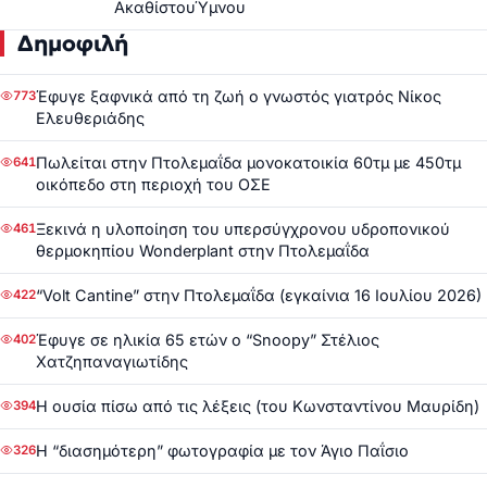
ΑκαθίστουΎμνου
Δημοφιλή
Έφυγε ξαφνικά από τη ζωή ο γνωστός γιατρός Νίκος
773
Ελευθεριάδης
Πωλείται στην Πτολεμαΐδα μονοκατοικία 60τμ με 450τμ
641
οικόπεδο στη περιοχή του ΟΣΕ
Ξεκινά η υλοποίηση του υπερσύγχρονου υδροπονικού
461
θερμοκηπίου Wonderplant στην Πτολεμαΐδα
“Volt Cantine” στην Πτολεμαΐδα (εγκαίνια 16 Ιουλίου 2026)
422
Έφυγε σε ηλικία 65 ετών ο “Snoopy” Στέλιος
402
Χατζηπαναγιωτίδης
Η ουσία πίσω από τις λέξεις (του Κωνσταντίνου Μαυρίδη)
394
Η “διασημότερη” φωτογραφία με τον Άγιο Παΐσιο
326