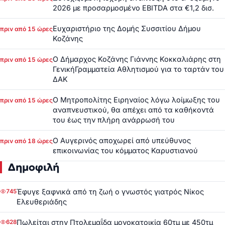
2026 με προσαρμοσμένο EBITDA στα €1,2 δισ.
Ευχαριστήριο της Δομής Συσσιτίου Δήμου
πριν από 15 ώρες
Κοζάνης
Ο Δήμαρχος Κοζάνης Γιάννης Κοκκαλιάρης στη
πριν από 15 ώρες
ΓενικήΓραμματεία Αθλητισμού για το ταρτάν του
ΔΑΚ
Ο Μητροπολίτης Ειρηναίος λόγω λοίμωξης του
πριν από 15 ώρες
αναπνευστικού, θα απέχει από τα καθήκοντά
του έως την πλήρη ανάρρωσή του
Ο Αυγερινός αποχωρεί από υπεύθυνος
πριν από 18 ώρες
επικοινωνίας του κόμματος Καρυστιανού
Δημοφιλή
Έφυγε ξαφνικά από τη ζωή ο γνωστός γιατρός Νίκος
745
Ελευθεριάδης
Πωλείται στην Πτολεμαΐδα μονοκατοικία 60τμ με 450τμ
628