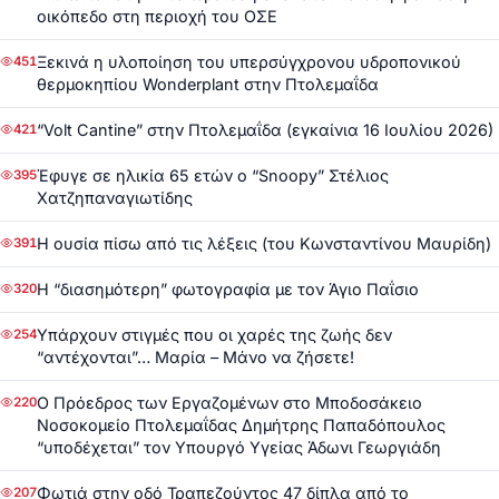
οικόπεδο στη περιοχή του ΟΣΕ
Ξεκινά η υλοποίηση του υπερσύγχρονου υδροπονικού
451
θερμοκηπίου Wonderplant στην Πτολεμαΐδα
“Volt Cantine” στην Πτολεμαΐδα (εγκαίνια 16 Ιουλίου 2026)
421
Έφυγε σε ηλικία 65 ετών ο “Snoopy” Στέλιος
395
Χατζηπαναγιωτίδης
Η ουσία πίσω από τις λέξεις (του Κωνσταντίνου Μαυρίδη)
391
Η “διασημότερη” φωτογραφία με τον Άγιο Παΐσιο
320
Υπάρχουν στιγμές που οι χαρές της ζωής δεν
254
“αντέχονται”… Μαρία – Μάνο να ζήσετε!
Ο Πρόεδρος των Εργαζομένων στο Μποδοσάκειο
220
Νοσοκομείο Πτολεμαΐδας Δημήτρης Παπαδόπουλος
“υποδέχεται” τον Υπουργό Υγείας Άδωνι Γεωργιάδη
Φωτιά στην οδό Τραπεζούντος 47 δίπλα από το
207