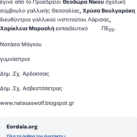
έγινε από το Προεδρείο
: Θεοδώρα Νίκου
σχολική
σύμβουλο γαλλικής Θεσσαλίας
, Χρύσα Βουλγαράκη
διευθύντρια γαλλικού ινστιτούτου Λάρισας
,
Χαρίκλεια Μαρασλή
εκπαιδευτικό ΠΕ
.
05
Νατάσα Μάγκου
γυμνάστρια
Δημ .Σχ. Άρδασσας
Δημ .Σχ. Ασβεστόπετρας
www.natasaswolf.blogspot.gr
Eordaia.org
Όλα τα άρθρα του συντάκτη ›