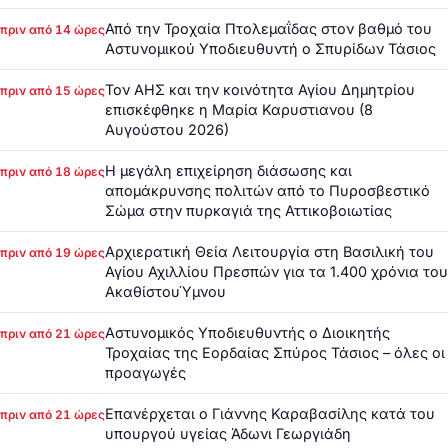
Από την Τροχαία Πτολεμαΐδας στον βαθμό του
πριν από 14 ώρες
Αστυνομικού Υποδιευθυντή ο Σπυρίδων Τάσιος
Τον ΑΗΣ και την κοινότητα Αγίου Δημητρίου
πριν από 15 ώρες
επισκέφθηκε η Μαρία Καρυστιανου (8
Αυγούστου 2026)
Η μεγάλη επιχείρηση διάσωσης και
πριν από 18 ώρες
απομάκρυνσης πολιτών από το Πυροσβεστικό
Σώμα στην πυρκαγιά της Αττικοβοιωτίας
Αρχιερατική Θεία Λειτουργία στη Βασιλική του
πριν από 19 ώρες
Αγίου Αχιλλίου Πρεσπών για τα 1.400 χρόνια του
ΑκαθίστουΎμνου
Αστυνομικός Υποδιευθυντής ο Διοικητής
πριν από 21 ώρες
Τροχαίας της Εορδαίας Σπύρος Τάσιος – όλες οι
προαγωγές
Επανέρχεται ο Γιάννης Καραβασίλης κατά του
πριν από 21 ώρες
υπουργού υγείας Άδωνι Γεωργιάδη