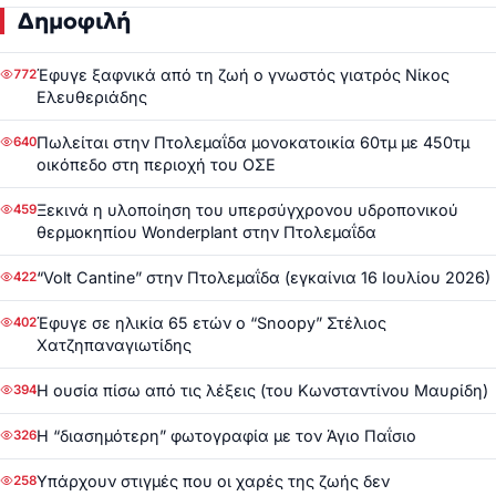
Δημοφιλή
Έφυγε ξαφνικά από τη ζωή ο γνωστός γιατρός Νίκος
772
Ελευθεριάδης
Πωλείται στην Πτολεμαΐδα μονοκατοικία 60τμ με 450τμ
640
οικόπεδο στη περιοχή του ΟΣΕ
Ξεκινά η υλοποίηση του υπερσύγχρονου υδροπονικού
459
θερμοκηπίου Wonderplant στην Πτολεμαΐδα
“Volt Cantine” στην Πτολεμαΐδα (εγκαίνια 16 Ιουλίου 2026)
422
Έφυγε σε ηλικία 65 ετών ο “Snoopy” Στέλιος
402
Χατζηπαναγιωτίδης
Η ουσία πίσω από τις λέξεις (του Κωνσταντίνου Μαυρίδη)
394
Η “διασημότερη” φωτογραφία με τον Άγιο Παΐσιο
326
Υπάρχουν στιγμές που οι χαρές της ζωής δεν
258