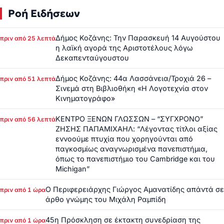
Ροή Ειδήσεων
Δήμος Κοζάνης: Την Παρασκευή 14 Αυγούστου
πριν από 25 λεπτά
η λαϊκή αγορά της Αριστοτέλους λόγω
Δεκαπενταύγουστου
Δήμος Κοζάνης: 44α Λασσάνεια/Τροχιά 26 –
πριν από 51 λεπτά
Σινεμά στη Βιβλιοθήκη «Η Λογοτεχνία στον
Κινηματογράφο»
ΚΕΝΤΡΟ ΞΕΝΩΝ ΓΛΩΣΣΩΝ – “ΣΥΓΧΡΟΝΟ”
πριν από 56 λεπτά
ΖΗΣΗΣ ΠΑΠΑΜΙΧΑΗΛ: “Λέγοντας τίτλοι αξίας
εννοούμε πτυχία που χορηγούνται από
παγκοσμίως αναγνωρισμένα πανεπιστήμια,
όπως το πανεπιστήμιο του Cambridge και του
Michigan”
Ο Περιφερειάρχης Γιώργος Αμανατίδης απάντά σε
πριν από 1 ώρα
άρθο γνώμης του Μιχάλη Ραμπίδη
45η Πρόσκληση σε έκτακτη συνεδρίαση της
πριν από 1 ώρα