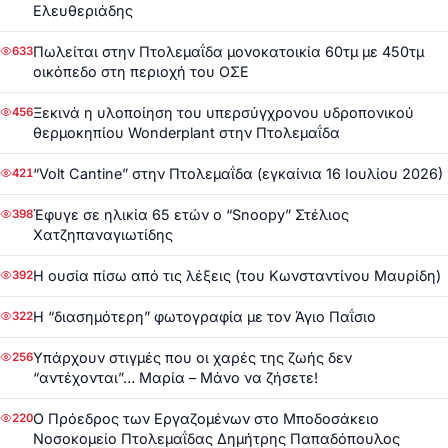
Ελευθεριάδης
Πωλείται στην Πτολεμαΐδα μονοκατοικία 60τμ με 450τμ
633
οικόπεδο στη περιοχή του ΟΣΕ
Ξεκινά η υλοποίηση του υπερσύγχρονου υδροπονικού
456
θερμοκηπίου Wonderplant στην Πτολεμαΐδα
“Volt Cantine” στην Πτολεμαΐδα (εγκαίνια 16 Ιουλίου 2026)
421
Έφυγε σε ηλικία 65 ετών ο “Snoopy” Στέλιος
398
Χατζηπαναγιωτίδης
Η ουσία πίσω από τις λέξεις (του Κωνσταντίνου Μαυρίδη)
392
Η “διασημότερη” φωτογραφία με τον Άγιο Παΐσιο
322
Υπάρχουν στιγμές που οι χαρές της ζωής δεν
256
“αντέχονται”… Μαρία – Μάνο να ζήσετε!
Ο Πρόεδρος των Εργαζομένων στο Μποδοσάκειο
220
Νοσοκομείο Πτολεμαΐδας Δημήτρης Παπαδόπουλος