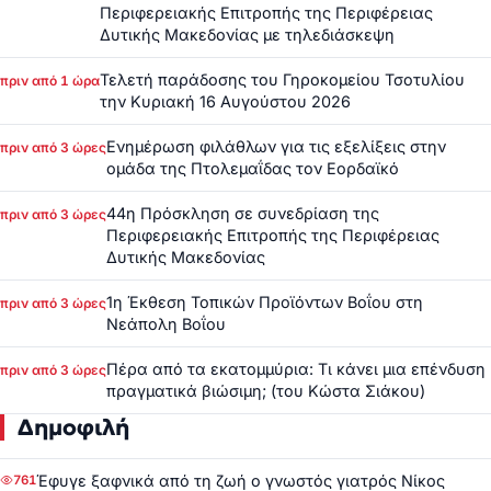
Περιφερειακής Επιτροπής της Περιφέρειας
Δυτικής Μακεδονίας με τηλεδιάσκεψη
Τελετή παράδοσης του Γηροκομείου Τσοτυλίου
πριν από 1 ώρα
την Κυριακή 16 Αυγούστου 2026
Ενημέρωση φιλάθλων για τις εξελίξεις στην
πριν από 3 ώρες
ομάδα της Πτολεμαΐδας τον Εορδαϊκό
44η Πρόσκληση σε συνεδρίαση της
πριν από 3 ώρες
Περιφερειακής Επιτροπής της Περιφέρειας
Δυτικής Μακεδονίας
1η Έκθεση Τοπικών Προϊόντων Βοΐου στη
πριν από 3 ώρες
Νεάπολη Βοΐου
Πέρα από τα εκατομμύρια: Τι κάνει μια επένδυση
πριν από 3 ώρες
πραγματικά βιώσιμη; (του Κώστα Σιάκου)
Δημοφιλή
Έφυγε ξαφνικά από τη ζωή ο γνωστός γιατρός Νίκος
761