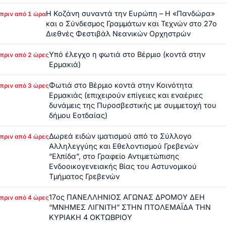
Η Κοζάνη συναντά την Ευρώπη – Η «Πανδώρα»
πριν από 1 ώρα
και ο Σύνδεσμος Γραμμάτων και Τεχνών στο 27ο
Διεθνές Φεστιβάλ Νεανικών Ορχηστρών
Υπό έλεγχο η φωτιά στο Βέρμιο (κοντά στην
πριν από 2 ώρες
Ερμακιά)
Φωτιά στο Βέρμιο κοντά στην Κοινότητα
πριν από 3 ώρες
Ερμακιάς (επιχειρούν επίγειες και εναέριες
δυνάμεις της Πυροσβεστικής με συμμετοχή του
δήμου Εοτδαίας)
Δωρεά ειδών ιματισμού από το Σύλλογο
πριν από 4 ώρες
Αλληλεγγύης και Εθελοντισμού Γρεβενών
“Ελπίδα”, στο Γραφείο Αντιμετώπισης
Ενδοοικογενειακής Βίας του Αστυνομικού
Τμήματος Γρεβενών
17ος ΠΑΝΕΛΛΗΝΙΟΣ ΑΓΩΝΑΣ ΔΡΟΜΟΥ ΔΕΗ
πριν από 4 ώρες
“ΜΝΗΜΕΣ ΛΙΓΝΙΤΗ” ΣΤΗΝ ΠΤΟΛΕΜΑΪΔΑ ΤΗΝ
ΚΥΡΙΑΚΗ 4 ΟΚΤΩΒΡΙΟΥ