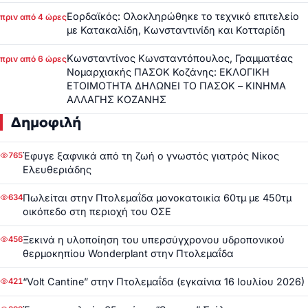
Εορδαϊκός: Ολοκληρώθηκε το τεχνικό επιτελείο
πριν από 4 ώρες
με Κατακαλίδη, Κωνσταντινίδη και Κοτταρίδη
Κωνσταντίνος Κωνσταντόπουλος, Γραμματέας
πριν από 6 ώρες
Νομαρχιακής ΠΑΣΟΚ Κοζάνης: ΕΚΛΟΓΙΚΗ
ΕΤΟΙΜΟΤΗΤΑ ΔΗΛΩΝΕΙ ΤΟ ΠΑΣΟΚ – ΚΙΝΗΜΑ
ΑΛΛΑΓΗΣ ΚΟΖΑΝΗΣ
Δημοφιλή
Έφυγε ξαφνικά από τη ζωή ο γνωστός γιατρός Νίκος
765
Ελευθεριάδης
Πωλείται στην Πτολεμαΐδα μονοκατοικία 60τμ με 450τμ
634
οικόπεδο στη περιοχή του ΟΣΕ
Ξεκινά η υλοποίηση του υπερσύγχρονου υδροπονικού
456
θερμοκηπίου Wonderplant στην Πτολεμαΐδα
“Volt Cantine” στην Πτολεμαΐδα (εγκαίνια 16 Ιουλίου 2026)
421