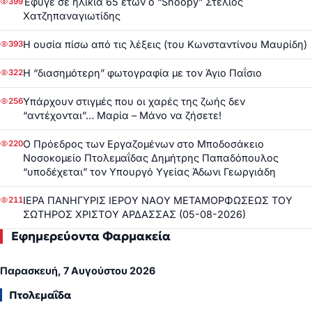
Έφυγε σε ηλικία 65 ετών ο “Snoopy” Στέλιος
399
Χατζηπαναγιωτίδης
Η ουσία πίσω από τις λέξεις (του Κωνσταντίνου Μαυρίδη)
393
Η “διασημότερη” φωτογραφία με τον Άγιο Παΐσιο
322
Υπάρχουν στιγμές που οι χαρές της ζωής δεν
256
“αντέχονται”… Μαρία – Μάνο να ζήσετε!
Ο Πρόεδρος των Εργαζομένων στο Μποδοσάκειο
220
Νοσοκομείο Πτολεμαΐδας Δημήτρης Παπαδόπουλος
“υποδέχεται” τον Υπουργό Υγείας Άδωνι Γεωργιάδη
ΙΕΡΑ ΠΑΝΗΓΥΡΙΣ ΙΕΡΟΥ ΝΑΟΥ ΜΕΤΑΜΟΡΦΩΣΕΩΣ ΤΟΥ
211
ΣΩΤΗΡΟΣ ΧΡΙΣΤΟΥ ΑΡΔΑΣΣΑΣ (05-08-2026)
Εφημερεύοντα Φαρμακεία
Παρασκευή, 7 Αυγούστου 2026
Πτολεμαΐδα