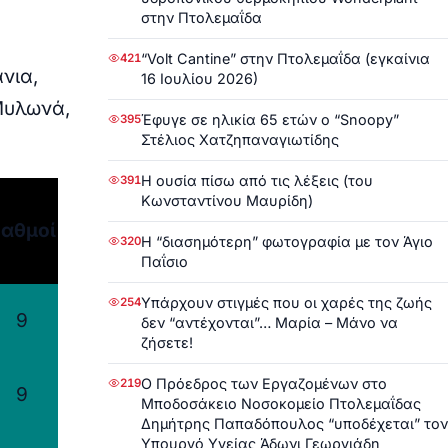
στην Πτολεμαΐδα
“Volt Cantine” στην Πτολεμαΐδα (εγκαίνια
421
νια,
16 Ιουλίου 2026)
Μυλωνά,
Έφυγε σε ηλικία 65 ετών ο “Snoopy”
395
Στέλιος Χατζηπαναγιωτίδης
Η ουσία πίσω από τις λέξεις (του
391
Κωνσταντίνου Μαυρίδη)
αθμοί
Η “διασημότερη” φωτογραφία με τον Άγιο
320
Παΐσιο
Υπάρχουν στιγμές που οι χαρές της ζωής
254
9
δεν “αντέχονται”… Μαρία – Μάνο να
ζήσετε!
Ο Πρόεδρος των Εργαζομένων στο
219
9
Μποδοσάκειο Νοσοκομείο Πτολεμαΐδας
Δημήτρης Παπαδόπουλος “υποδέχεται” τον
Υπουργό Υγείας Άδωνι Γεωργιάδη