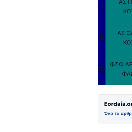
ΑΣ 
7
ΚΟ
ΑΣ Ο
8
ΚΟ
ΦΣΦ ΑΡ
10
ΦΛ
Eordaia.o
Όλα τα άρθρ