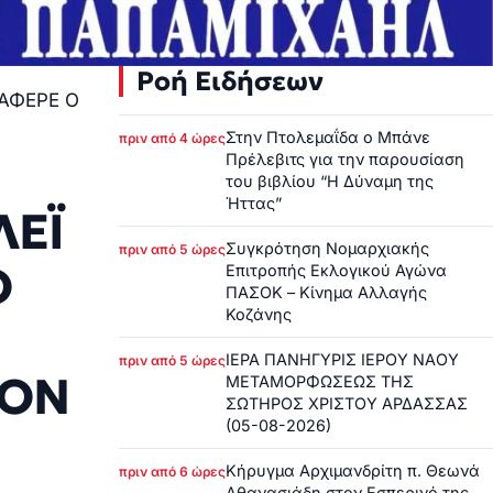
Ροή Ειδήσεων
ΑΦΕΡΕ Ο
Στην Πτολεμαΐδα ο Μπάνε
πριν από 4 ώρες
Πρέλεβιτς για την παρουσίαση
του βιβλίου “Η Δύναμη της
Ήττας”
ΛΕΪ
Συγκρότηση Νομαρχιακής
πριν από 5 ώρες
Ο
Επιτροπής Εκλογικού Αγώνα
ΠΑΣΟΚ – Κίνημα Αλλαγής
Κοζάνης
ΙΕΡΑ ΠΑΝΗΓΥΡΙΣ ΙΕΡΟΥ ΝΑΟΥ
πριν από 5 ώρες
ΤΟΝ
ΜΕΤΑΜΟΡΦΩΣΕΩΣ ΤΗΣ
ΣΩΤΗΡΟΣ ΧΡΙΣΤΟΥ ΑΡΔΑΣΣΑΣ
(05-08-2026)
Κήρυγμα Αρχιμανδρίτη π. Θεωνά
πριν από 6 ώρες
Αθανασιάδη στον Εσπερινό της