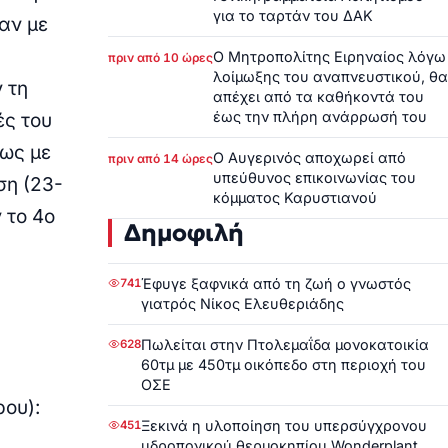
για το ταρτάν του ΔΑΚ
αν με
Ο Μητροπολίτης Ειρηναίος λόγω
πριν από 10 ώρες
λοίμωξης του αναπνευστικού, θα
 τη
απέχει από τα καθήκοντά του
έως την πλήρη ανάρρωσή του
ές του
μως με
Ο Αυγερινός αποχωρεί από
πριν από 14 ώρες
υπεύθυνος επικοινωνίας του
ση (23-
κόμματος Καρυστιανού
 το 4ο
Δημοφιλή
Έφυγε ξαφνικά από τη ζωή ο γνωστός
741
γιατρός Νίκος Ελευθεριάδης
Πωλείται στην Πτολεμαΐδα μονοκατοικία
628
60τμ με 450τμ οικόπεδο στη περιοχή του
ΟΣΕ
ου):
Ξεκινά η υλοποίηση του υπερσύγχρονου
451
υδροπονικού θερμοκηπίου Wonderplant