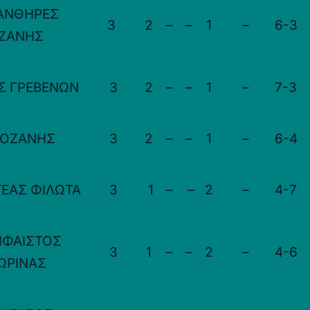
ΑΝΘΗΡΕΣ
3
2
–
–
1
–
6-3
ΖΑΝΗΣ
Σ ΓΡΕΒΕΝΩΝ
3
2
–
–
1
–
7-3
ΚΟΖΑΝΗΣ
3
2
–
–
1
–
6-4
ΤΕΑΣ ΦΙΛΩΤΑ
3
1
–
–
2
–
4-7
ΗΦΑΙΣΤΟΣ
3
1
–
–
2
–
4-6
ΩΡΙΝΑΣ