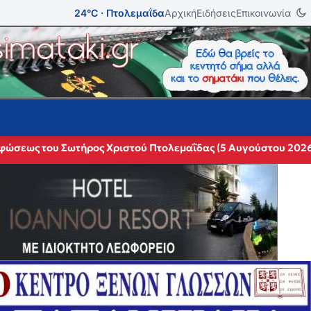
24°C · Πτολεμαΐδα
Αρχική
Ειδήσεις
Επικοινωνία
ρφώσεως του Σωτήρος Χριστού Πτολεμαΐδας (5 Αυγούστου 202