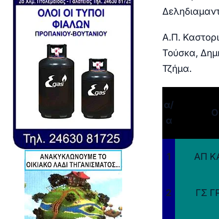
Δεληδιαμαντ
Α.Π. Καστορ
Τούσκα, Δημ
Τζήμα.
α/
Ο
α
1
ΑΠ Κ
2
ΓΣ Γ