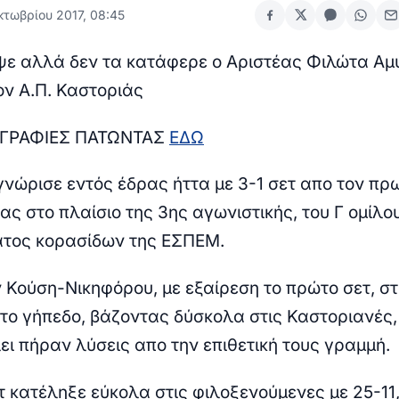
κτωβρίου 2017, 08:45
ψε αλλά δεν τα κατάφερε ο Αριστέας Φιλώτα Αμ
ον Α.Π. Καστοριάς
ΟΓΡΑΦΙΕΣ ΠΑΤΩΝΤΑΣ
ΕΔΩ
γνώρισε εντός έδρας ήττα με 3-1 σετ απο τον π
ας στο πλαίσιο της 3ης αγωνιστικής, του Γ ομίλου
τος κορασίδων της ΕΣΠΕΜ.
 Κούση-Νικηφόρου, με εξαίρεση το πρώτο σετ, σ
το γήπεδο, βάζοντας δύσκολα στις Καστοριανές, 
ει πήραν λύσεις απο την επιθετική τους γραμμή.
τ κατέληξε εύκολα στις φιλοξενούμενες με 25-11,