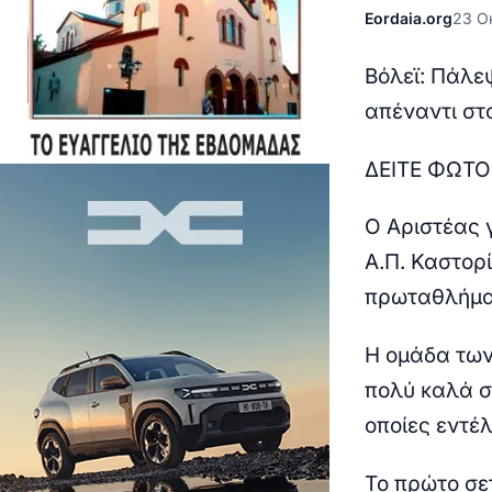
Eordaia.org
23 Ο
Βόλεϊ: Πάλε
απέναντι στ
ΔΕΙΤΕ ΦΩΤ
O Αριστέας 
Α.Π. Καστορί
πρωταθλήμα
Η ομάδα των
πολύ καλά σ
οποίες εντέλ
Το πρώτο σε