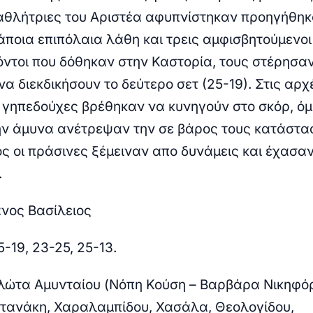
 αθλήτριες του Αριστέα αφυπνίστηκαν προηγήθηκ
κάποια επιπόλαια λάθη και τρεις αμφισβητούμενοι
πόντοι που δόθηκαν στην Καστορία, τους στέρησαν
α διεκδικήσουν το δεύτερο σετ (25-19). Στις αρχ
οι γηπεδούχες βρέθηκαν να κυνηγούν στο σκόρ, ό
ην άμυνα ανέτρεψαν την σε βάρος τους κατάστα
ος οι πράσινες ξέμειναν απο δυνάμεις και έχασαν
.
άνος Βασίλειος
5-19, 23-25, 25-13.
λώτα Αμυνταίου (Νόπη Κούση – Βαρβάρα Νικηφόρ
τανάκη, Χαραλαμπίδου, Χασάλα, Θεολογίδου,