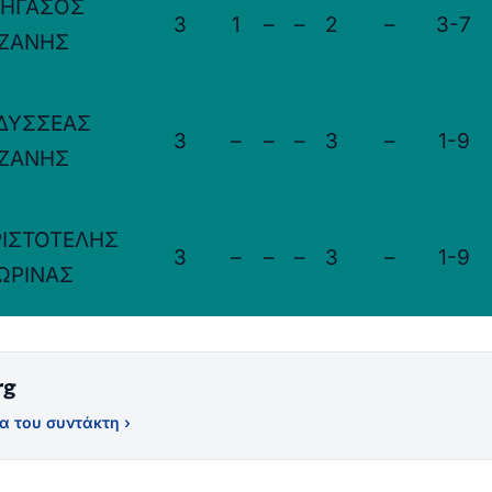
ΠΗΓΑΣΟΣ
3
1
–
–
2
–
3-7
ΖΑΝΗΣ
ΔΥΣΣΕΑΣ
3
–
–
–
3
–
1-9
ΖΑΝΗΣ
ΙΣΤΟΤΕΛΗΣ
3
–
–
–
3
–
1-9
ΩΡΙΝΑΣ
rg
α του συντάκτη ›