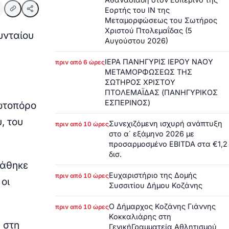
Εορτής του ΙΝ της
Μεταμορφώσεως του Σωτήρος
Χριστού Πτολεμαΐδας (5
υνταίου
Αυγούστου 2026)
ΙΕΡΑ ΠΑΝΗΓΥΡΙΣ ΙΕΡΟΥ ΝΑΟΥ
πριν από 6 ώρες
ΜΕΤΑΜΟΡΦΩΣΕΩΣ ΤΗΣ
ΣΩΤΗΡΟΣ ΧΡΙΣΤΟΥ
ΠΤΟΛΕΜΑΪΔΑΣ (ΠΑΝΗΓΥΡΙΚΟΣ
ΕΣΠΕΡΙΝΟΣ)
ρωτοπόρο
, του
Συνεχιζόμενη ισχυρή ανάπτυξη
πριν από 10 ώρες
στο α΄ εξάμηνο 2026 με
προσαρμοσμένο EBITDA στα €1,2
δισ.
τάθηκε
Ευχαριστήριο της Δομής
πριν από 10 ώρες
οι
Συσσιτίου Δήμου Κοζάνης
Ο Δήμαρχος Κοζάνης Γιάννης
πριν από 10 ώρες
Κοκκαλιάρης στη
 στη
ΓενικήΓραμματεία Αθλητισμού