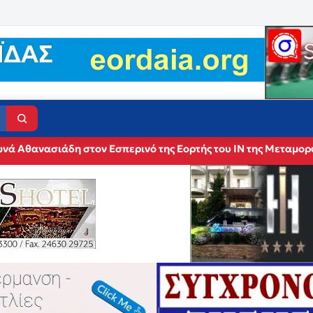
νά Αθανασιάδη στον Εσπερινό της Εορτής του ΙΝ της Μεταμο