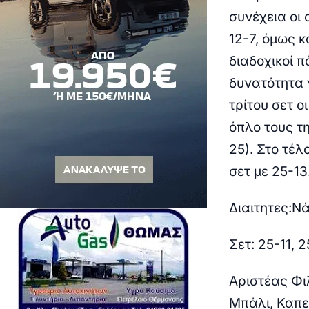
συνέχεια οι
12-7, όμως 
διαδοχικοί 
δυνατότητα ν
τρίτου σετ 
όπλο τους τ
25). Στο τέλ
σετ με 25-13
Διαιτητες:Ν
Σετ: 25-11, 2
Αριστέας Φι
Μπάλι, Καπε