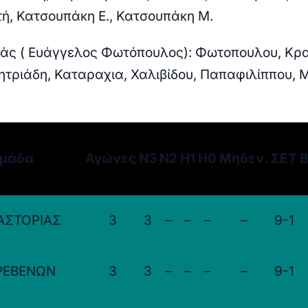
ή, Κατσουπάκη Ε., Κατσουπάκη Μ.
ιάς ( Ευάγγελος Φωτόπουλος): Φωτοπουλου, Κρα
ητριάδη, Καταραχια, Χαλιβίδου, Παπαφιλίππου, 
μάδα
Αγώνες
Ν3
Ν2
Η1
Η0
Μηδεν.
ΣΕΤ
Β
ΑΣΤΟΡΙΑΣ
3
3
–
–
–
–
9-1
ΡΕΒΕΝΩΝ
3
3
–
–
–
–
9-1