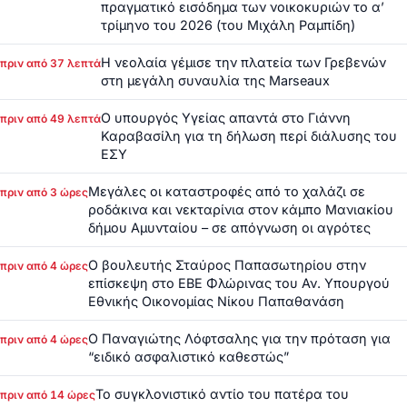
πραγματικό εισόδημα των νοικοκυριών το α’
τρίμηνο του 2026 (του Μιχάλη Ραμπίδη)
Η νεολαία γέμισε την πλατεία των Γρεβενών
πριν από 37 λεπτά
στη μεγάλη συναυλία της Marseaux
Ο υπουργός Υγείας απαντά στο Γιάννη
πριν από 49 λεπτά
Καραβασίλη για τη δήλωση περί διάλυσης του
ΕΣΥ
Μεγάλες οι καταστροφές από το χαλάζι σε
πριν από 3 ώρες
ροδάκινα και νεκταρίνια στον κάμπο Μανιακίου
δήμου Αμυνταίου – σε απόγνωση οι αγρότες
Ο βουλευτής Σταύρος Παπασωτηρίου στην
πριν από 4 ώρες
επίσκεψη στο ΕΒΕ Φλώρινας του Αν. Υπουργού
Εθνικής Οικονομίας Νίκου Παπαθανάση
Ο Παναγιώτης Λόφτσαλης για την πρόταση για
πριν από 4 ώρες
“ειδικό ασφαλιστικό καθεστώς”
Το συγκλονιστικό αντίο του πατέρα του
πριν από 14 ώρες