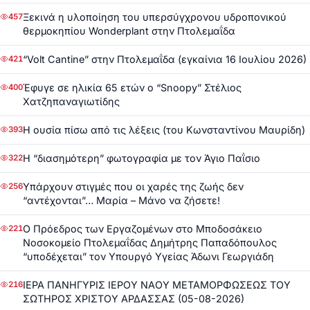
Ξεκινά η υλοποίηση του υπερσύγχρονου υδροπονικού
457
θερμοκηπίου Wonderplant στην Πτολεμαΐδα
“Volt Cantine” στην Πτολεμαΐδα (εγκαίνια 16 Ιουλίου 2026)
421
Έφυγε σε ηλικία 65 ετών ο “Snoopy” Στέλιος
400
Χατζηπαναγιωτίδης
Η ουσία πίσω από τις λέξεις (του Κωνσταντίνου Μαυρίδη)
393
Η “διασημότερη” φωτογραφία με τον Άγιο Παΐσιο
322
Υπάρχουν στιγμές που οι χαρές της ζωής δεν
256
“αντέχονται”… Μαρία – Μάνο να ζήσετε!
Ο Πρόεδρος των Εργαζομένων στο Μποδοσάκειο
221
Νοσοκομείο Πτολεμαΐδας Δημήτρης Παπαδόπουλος
“υποδέχεται” τον Υπουργό Υγείας Άδωνι Γεωργιάδη
ΙΕΡΑ ΠΑΝΗΓΥΡΙΣ ΙΕΡΟΥ ΝΑΟΥ ΜΕΤΑΜΟΡΦΩΣΕΩΣ ΤΟΥ
216
ΣΩΤΗΡΟΣ ΧΡΙΣΤΟΥ ΑΡΔΑΣΣΑΣ (05-08-2026)