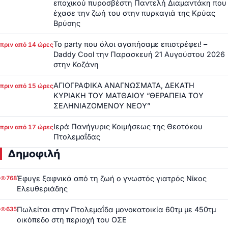
εποχικού πυροσβέστη Παντελή Διαμαντάκη που
έχασε την ζωή του στην πυρκαγιά της Κρύας
Βρύσης
Το party που όλοι αγαπήσαμε επιστρέφει! –
πριν από 14 ώρες
Daddy Cool την Παρασκευή 21 Αυγούστου 2026
στην Κοζάνη
ΑΓΙΟΓΡΑΦΙΚΑ ΑΝΑΓΝΩΣΜΑΤΑ, ΔΕΚΑΤΗ
πριν από 15 ώρες
ΚΥΡΙΑΚΗ ΤΟΥ ΜΑΤΘΑΙΟΥ “ΘΕΡΑΠΕΙΑ ΤΟΥ
ΣΕΛΗΝΙΑΖΟΜΕΝΟΥ ΝΕΟΥ”
Ιερά Πανήγυρις Κοιμήσεως της Θεοτόκου
πριν από 17 ώρες
Πτολεμαΐδας
Δημοφιλή
Έφυγε ξαφνικά από τη ζωή ο γνωστός γιατρός Νίκος
768
Ελευθεριάδης
Πωλείται στην Πτολεμαΐδα μονοκατοικία 60τμ με 450τμ
635
οικόπεδο στη περιοχή του ΟΣΕ