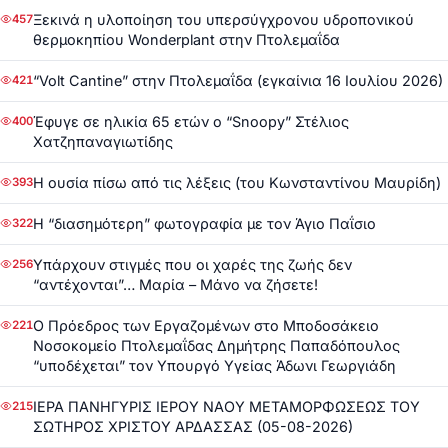
Ξεκινά η υλοποίηση του υπερσύγχρονου υδροπονικού
457
θερμοκηπίου Wonderplant στην Πτολεμαΐδα
“Volt Cantine” στην Πτολεμαΐδα (εγκαίνια 16 Ιουλίου 2026)
421
Έφυγε σε ηλικία 65 ετών ο “Snoopy” Στέλιος
400
Χατζηπαναγιωτίδης
Η ουσία πίσω από τις λέξεις (του Κωνσταντίνου Μαυρίδη)
393
Η “διασημότερη” φωτογραφία με τον Άγιο Παΐσιο
322
Υπάρχουν στιγμές που οι χαρές της ζωής δεν
256
“αντέχονται”… Μαρία – Μάνο να ζήσετε!
Ο Πρόεδρος των Εργαζομένων στο Μποδοσάκειο
221
Νοσοκομείο Πτολεμαΐδας Δημήτρης Παπαδόπουλος
“υποδέχεται” τον Υπουργό Υγείας Άδωνι Γεωργιάδη
ΙΕΡΑ ΠΑΝΗΓΥΡΙΣ ΙΕΡΟΥ ΝΑΟΥ ΜΕΤΑΜΟΡΦΩΣΕΩΣ ΤΟΥ
215
ΣΩΤΗΡΟΣ ΧΡΙΣΤΟΥ ΑΡΔΑΣΣΑΣ (05-08-2026)