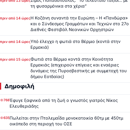
Σίμος Παπαδόπουλος: “Το τελευταίο ταξίδι… με
πριν από 13 ώρες
τη φυσαρμόνικα στα χέρια”
Η Κοζάνη συναντά την Ευρώπη – Η «Πανδώρα»
πριν από 14 ώρες
και ο Σύνδεσμος Γραμμάτων και Τεχνών στο 27ο
Διεθνές Φεστιβάλ Νεανικών Ορχηστρών
Υπό έλεγχο η φωτιά στο Βέρμιο (κοντά στην
πριν από 14 ώρες
Ερμακιά)
Φωτιά στο Βέρμιο κοντά στην Κοινότητα
πριν από 15 ώρες
Ερμακιάς (επιχειρούν επίγειες και εναέριες
δυνάμεις της Πυροσβεστικής με συμμετοχή του
δήμου Εοτδαίας)
Δημοφιλή
Έφυγε ξαφνικά από τη ζωή ο γνωστός γιατρός Νίκος
768
Ελευθεριάδης
Πωλείται στην Πτολεμαΐδα μονοκατοικία 60τμ με 450τμ
635
οικόπεδο στη περιοχή του ΟΣΕ