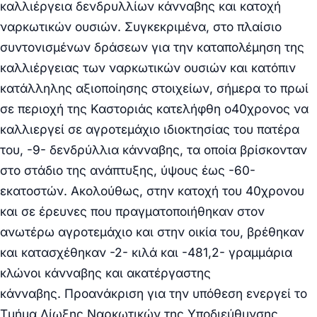
καλλιέργεια δενδρυλλίων κάνναβης και κατοχή
ναρκωτικών ουσιών.
Συγκεκριμένα, στο πλαίσιο
συντονισμένων δράσεων για την καταπολέμηση της
καλλιέργειας
των ναρκωτικών ουσιών
και κατόπιν
κατάλληλης αξιοποίησης στοιχείων,
σήμερα το πρωί
σε περιοχή της Καστοριάς κατελήφθη
o
40χρονος
να
καλλιεργεί σε αγροτεμάχιο ιδιοκτησίας του πατέρα
του, -9-
δενδρύλλια κάνναβης, τα οποία βρίσκονταν
στο στάδιο της ανάπτυξης, ύψους έως -60-
εκατοστών
.
Ακολούθως, στην κατοχή του 40χρονου
και σε έρευνες που πραγματοποιήθηκαν στον
ανωτέρω αγροτεμάχιο και στην οικία του, βρέθηκαν
και κατασχέθηκαν -2- κιλά και -481,2- γραμμάρια
κλώνοι κάνναβης και ακατέργαστης
κάνναβης.
Προανάκριση για την υπόθεση ενεργεί το
Τμήμα Δίωξης Ναρκωτικών της Υποδιεύθυνσης