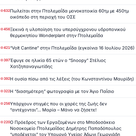
Πωλείται στην Πτολεμαΐδα μονοκατοικία 60τμ με 450τμ
632
οικόπεδο στη περιοχή του ΟΣΕ
Ξεκινά η υλοποίηση του υπερσύγχρονου υδροπονικού
456
θερμοκηπίου Wonderplant στην Πτολεμαΐδα
“Volt Cantine” στην Πτολεμαΐδα (εγκαίνια 16 Ιουλίου 2026)
421
Έφυγε σε ηλικία 65 ετών ο “Snoopy” Στέλιος
397
Χατζηπαναγιωτίδης
Η ουσία πίσω από τις λέξεις (του Κωνσταντίνου Μαυρίδη)
392
Η “διασημότερη” φωτογραφία με τον Άγιο Παΐσιο
322
Υπάρχουν στιγμές που οι χαρές της ζωής δεν
256
“αντέχονται”… Μαρία – Μάνο να ζήσετε!
Ο Πρόεδρος των Εργαζομένων στο Μποδοσάκειο
220
Νοσοκομείο Πτολεμαΐδας Δημήτρης Παπαδόπουλος
“υποδέχεται” τον Υπουργό Υγείας Άδωνι Γεωργιάδη