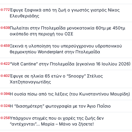
Έφυγε ξαφνικά από τη ζωή ο γνωστός γιατρός Νίκος
772
Ελευθεριάδης
Πωλείται στην Πτολεμαΐδα μονοκατοικία 60τμ με 450τμ
639
οικόπεδο στη περιοχή του ΟΣΕ
Ξεκινά η υλοποίηση του υπερσύγχρονου υδροπονικού
459
θερμοκηπίου Wonderplant στην Πτολεμαΐδα
“Volt Cantine” στην Πτολεμαΐδα (εγκαίνια 16 Ιουλίου 2026)
422
Έφυγε σε ηλικία 65 ετών ο “Snoopy” Στέλιος
402
Χατζηπαναγιωτίδης
Η ουσία πίσω από τις λέξεις (του Κωνσταντίνου Μαυρίδη)
394
Η “διασημότερη” φωτογραφία με τον Άγιο Παΐσιο
324
Υπάρχουν στιγμές που οι χαρές της ζωής δεν
258
“αντέχονται”… Μαρία – Μάνο να ζήσετε!