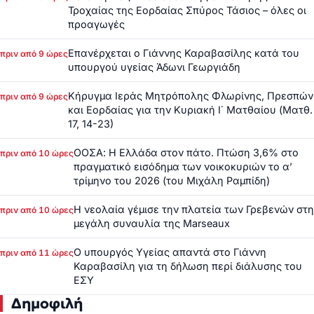
Τροχαίας της Εορδαίας Σπύρος Τάσιος – όλες οι
προαγωγές
Επανέρχεται ο Γιάννης Καραβασίλης κατά του
πριν από 9 ώρες
υπουργού υγείας Άδωνι Γεωργιάδη
Κήρυγμα Ιεράς Μητρόπολης Φλωρίνης, Πρεσπών
πριν από 9 ώρες
και Εορδαίας για την Κυριακή Ι΄ Ματθαίου (Ματθ.
17, 14-23)
ΟΟΣΑ: Η Ελλάδα στον πάτο. Πτώση 3,6% στο
πριν από 10 ώρες
πραγματικό εισόδημα των νοικοκυριών το α’
τρίμηνο του 2026 (του Μιχάλη Ραμπίδη)
Η νεολαία γέμισε την πλατεία των Γρεβενών στη
πριν από 10 ώρες
μεγάλη συναυλία της Marseaux
Ο υπουργός Υγείας απαντά στο Γιάννη
πριν από 11 ώρες
Καραβασίλη για τη δήλωση περί διάλυσης του
ΕΣΥ
Δημοφιλή