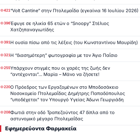
“Volt Cantine” στην Πτολεμαΐδα (εγκαίνια 16 Ιουλίου 2026)
421
Έφυγε σε ηλικία 65 ετών ο “Snoopy” Στέλιος
396
Χατζηπαναγιωτίδης
Η ουσία πίσω από τις λέξεις (του Κωνσταντίνου Μαυρίδη)
391
Η “διασημότερη” φωτογραφία με τον Άγιο Παΐσιο
321
Υπάρχουν στιγμές που οι χαρές της ζωής δεν
255
“αντέχονται”… Μαρία – Μάνο να ζήσετε!
Ο Πρόεδρος των Εργαζομένων στο Μποδοσάκειο
220
Νοσοκομείο Πτολεμαΐδας Δημήτρης Παπαδόπουλος
“υποδέχεται” τον Υπουργό Υγείας Άδωνι Γεωργιάδη
Φωτιά στην οδό Τραπεζούντος 47 δίπλα από το
208
αστυνομικό μέγαρο Πτολεμαΐδας
Εφημερεύοντα Φαρμακεία