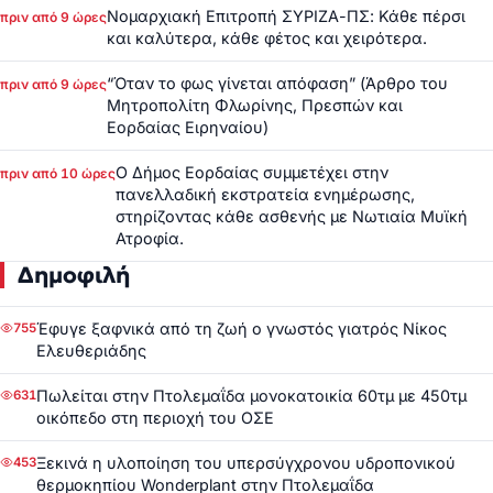
Νομαρχιακή Επιτροπή ΣΥΡΙΖΑ-ΠΣ: Κάθε πέρσι
πριν από 9 ώρες
και καλύτερα, κάθε φέτος και χειρότερα.
“Όταν το φως γίνεται απόφαση” (Άρθρο του
πριν από 9 ώρες
Μητροπολίτη Φλωρίνης, Πρεσπών και
Εορδαίας Ειρηναίου)
Ο Δήμος Εορδαίας συμμετέχει στην
πριν από 10 ώρες
πανελλαδική εκστρατεία ενημέρωσης,
στηρίζοντας κάθε ασθενής με Νωτιαία Μυϊκή
Ατροφία.
Δημοφιλή
Έφυγε ξαφνικά από τη ζωή ο γνωστός γιατρός Νίκος
755
Ελευθεριάδης
Πωλείται στην Πτολεμαΐδα μονοκατοικία 60τμ με 450τμ
631
οικόπεδο στη περιοχή του ΟΣΕ
Ξεκινά η υλοποίηση του υπερσύγχρονου υδροπονικού
453
θερμοκηπίου Wonderplant στην Πτολεμαΐδα