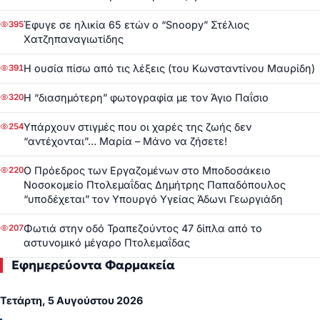
Έφυγε σε ηλικία 65 ετών ο “Snoopy” Στέλιος
395
Χατζηπαναγιωτίδης
Η ουσία πίσω από τις λέξεις (του Κωνσταντίνου Μαυρίδη)
391
Η “διασημότερη” φωτογραφία με τον Άγιο Παΐσιο
320
Υπάρχουν στιγμές που οι χαρές της ζωής δεν
254
“αντέχονται”… Μαρία – Μάνο να ζήσετε!
Ο Πρόεδρος των Εργαζομένων στο Μποδοσάκειο
220
Νοσοκομείο Πτολεμαΐδας Δημήτρης Παπαδόπουλος
“υποδέχεται” τον Υπουργό Υγείας Άδωνι Γεωργιάδη
Φωτιά στην οδό Τραπεζούντος 47 δίπλα από το
207
αστυνομικό μέγαρο Πτολεμαΐδας
Εφημερεύοντα Φαρμακεία
Τετάρτη, 5 Αυγούστου 2026