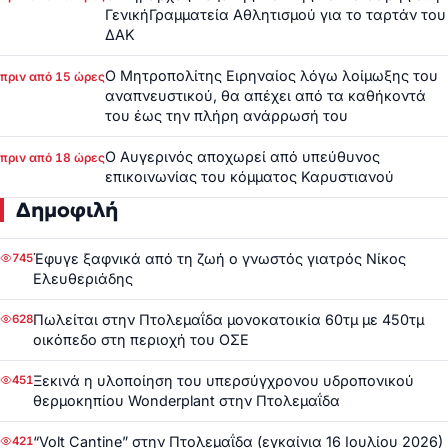
ΓενικήΓραμματεία Αθλητισμού για το ταρτάν του
ΔΑΚ
Ο Μητροπολίτης Ειρηναίος λόγω λοίμωξης του
πριν από 15 ώρες
αναπνευστικού, θα απέχει από τα καθήκοντά
του έως την πλήρη ανάρρωσή του
Ο Αυγερινός αποχωρεί από υπεύθυνος
πριν από 18 ώρες
επικοινωνίας του κόμματος Καρυστιανού
Δημοφιλή
Έφυγε ξαφνικά από τη ζωή ο γνωστός γιατρός Νίκος
745
Ελευθεριάδης
Πωλείται στην Πτολεμαΐδα μονοκατοικία 60τμ με 450τμ
628
οικόπεδο στη περιοχή του ΟΣΕ
Ξεκινά η υλοποίηση του υπερσύγχρονου υδροπονικού
451
θερμοκηπίου Wonderplant στην Πτολεμαΐδα
“Volt Cantine” στην Πτολεμαΐδα (εγκαίνια 16 Ιουλίου 2026)
421