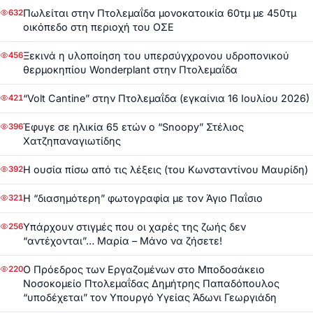
Πωλείται στην Πτολεμαΐδα μονοκατοικία 60τμ με 450τμ
632
οικόπεδο στη περιοχή του ΟΣΕ
Ξεκινά η υλοποίηση του υπερσύγχρονου υδροπονικού
456
θερμοκηπίου Wonderplant στην Πτολεμαΐδα
“Volt Cantine” στην Πτολεμαΐδα (εγκαίνια 16 Ιουλίου 2026)
421
Έφυγε σε ηλικία 65 ετών ο “Snoopy” Στέλιος
396
Χατζηπαναγιωτίδης
Η ουσία πίσω από τις λέξεις (του Κωνσταντίνου Μαυρίδη)
392
Η “διασημότερη” φωτογραφία με τον Άγιο Παΐσιο
321
Υπάρχουν στιγμές που οι χαρές της ζωής δεν
256
“αντέχονται”… Μαρία – Μάνο να ζήσετε!
Ο Πρόεδρος των Εργαζομένων στο Μποδοσάκειο
220
Νοσοκομείο Πτολεμαΐδας Δημήτρης Παπαδόπουλος
“υποδέχεται” τον Υπουργό Υγείας Άδωνι Γεωργιάδη