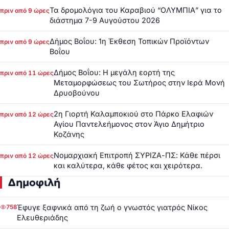
Τα δρομολόγια του Καραβιού “ΟΛΥΜΠΙΑ” για το
πριν από 9 ώρες
διάστημα 7-9 Αυγούστου 2026
Δήμος Βοΐου: 1η Έκθεση Τοπικών Προϊόντων
πριν από 9 ώρες
Βοΐου
Δήμος Βοΐου: Η μεγάλη εορτή της
πριν από 11 ώρες
Μεταμορφώσεως του Σωτήρος στην Ιερά Μονή
Δρυοβούνου
2η Γιορτή Καλαμποκιού στο Πάρκο Ελαφιών
πριν από 12 ώρες
Αγίου Παντελεήμονος στον Άγιο Δημήτριο
Κοζάνης
Νομαρχιακή Επιτροπή ΣΥΡΙΖΑ-ΠΣ: Κάθε πέρσι
πριν από 12 ώρες
και καλύτερα, κάθε φέτος και χειρότερα.
Δημοφιλή
Έφυγε ξαφνικά από τη ζωή ο γνωστός γιατρός Νίκος
758
Ελευθεριάδης