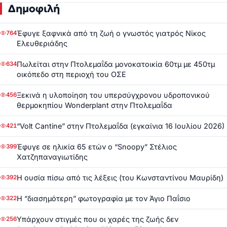
Δημοφιλή
Έφυγε ξαφνικά από τη ζωή ο γνωστός γιατρός Νίκος
764
Ελευθεριάδης
Πωλείται στην Πτολεμαΐδα μονοκατοικία 60τμ με 450τμ
634
οικόπεδο στη περιοχή του ΟΣΕ
Ξεκινά η υλοποίηση του υπερσύγχρονου υδροπονικού
456
θερμοκηπίου Wonderplant στην Πτολεμαΐδα
“Volt Cantine” στην Πτολεμαΐδα (εγκαίνια 16 Ιουλίου 2026)
421
Έφυγε σε ηλικία 65 ετών ο “Snoopy” Στέλιος
399
Χατζηπαναγιωτίδης
Η ουσία πίσω από τις λέξεις (του Κωνσταντίνου Μαυρίδη)
392
Η “διασημότερη” φωτογραφία με τον Άγιο Παΐσιο
322
Υπάρχουν στιγμές που οι χαρές της ζωής δεν
256