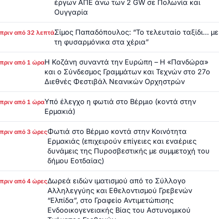
έργων ΑΠΕ άνω των 2 GW σε Πολωνία και
Ουγγαρία
Σίμος Παπαδόπουλος: “Το τελευταίο ταξίδι… με
πριν από 32 λεπτά
τη φυσαρμόνικα στα χέρια”
Η Κοζάνη συναντά την Ευρώπη – Η «Πανδώρα»
πριν από 1 ώρα
και ο Σύνδεσμος Γραμμάτων και Τεχνών στο 27ο
Διεθνές Φεστιβάλ Νεανικών Ορχηστρών
Υπό έλεγχο η φωτιά στο Βέρμιο (κοντά στην
πριν από 1 ώρα
Ερμακιά)
Φωτιά στο Βέρμιο κοντά στην Κοινότητα
πριν από 3 ώρες
Ερμακιάς (επιχειρούν επίγειες και εναέριες
δυνάμεις της Πυροσβεστικής με συμμετοχή του
δήμου Εοτδαίας)
Δωρεά ειδών ιματισμού από το Σύλλογο
πριν από 4 ώρες
Αλληλεγγύης και Εθελοντισμού Γρεβενών
“Ελπίδα”, στο Γραφείο Αντιμετώπισης
Ενδοοικογενειακής Βίας του Αστυνομικού