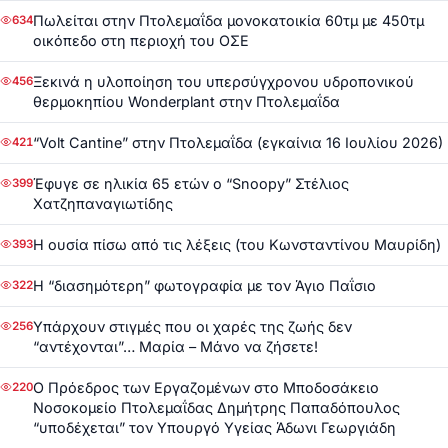
Πωλείται στην Πτολεμαΐδα μονοκατοικία 60τμ με 450τμ
634
οικόπεδο στη περιοχή του ΟΣΕ
Ξεκινά η υλοποίηση του υπερσύγχρονου υδροπονικού
456
θερμοκηπίου Wonderplant στην Πτολεμαΐδα
“Volt Cantine” στην Πτολεμαΐδα (εγκαίνια 16 Ιουλίου 2026)
421
Έφυγε σε ηλικία 65 ετών ο “Snoopy” Στέλιος
399
Χατζηπαναγιωτίδης
Η ουσία πίσω από τις λέξεις (του Κωνσταντίνου Μαυρίδη)
393
Η “διασημότερη” φωτογραφία με τον Άγιο Παΐσιο
322
Υπάρχουν στιγμές που οι χαρές της ζωής δεν
256
“αντέχονται”… Μαρία – Μάνο να ζήσετε!
Ο Πρόεδρος των Εργαζομένων στο Μποδοσάκειο
220
Νοσοκομείο Πτολεμαΐδας Δημήτρης Παπαδόπουλος
“υποδέχεται” τον Υπουργό Υγείας Άδωνι Γεωργιάδη