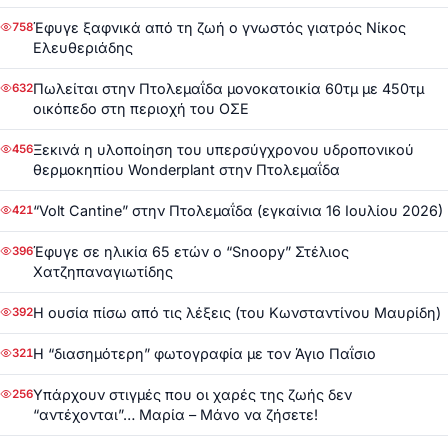
Έφυγε ξαφνικά από τη ζωή ο γνωστός γιατρός Νίκος
758
Ελευθεριάδης
Πωλείται στην Πτολεμαΐδα μονοκατοικία 60τμ με 450τμ
632
οικόπεδο στη περιοχή του ΟΣΕ
Ξεκινά η υλοποίηση του υπερσύγχρονου υδροπονικού
456
θερμοκηπίου Wonderplant στην Πτολεμαΐδα
“Volt Cantine” στην Πτολεμαΐδα (εγκαίνια 16 Ιουλίου 2026)
421
Έφυγε σε ηλικία 65 ετών ο “Snoopy” Στέλιος
396
Χατζηπαναγιωτίδης
Η ουσία πίσω από τις λέξεις (του Κωνσταντίνου Μαυρίδη)
392
Η “διασημότερη” φωτογραφία με τον Άγιο Παΐσιο
321
Υπάρχουν στιγμές που οι χαρές της ζωής δεν
256
“αντέχονται”… Μαρία – Μάνο να ζήσετε!