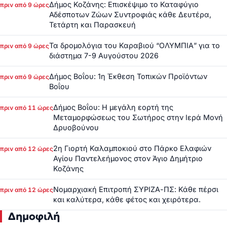
Δήμος Κοζάνης: Επισκέψιμο το Καταφύγιο
πριν από 9 ώρες
Αδέσποτων Ζώων Συντροφιάς κάθε Δευτέρα,
Τετάρτη και Παρασκευή
Τα δρομολόγια του Καραβιού “ΟΛΥΜΠΙΑ” για το
πριν από 9 ώρες
διάστημα 7-9 Αυγούστου 2026
Δήμος Βοΐου: 1η Έκθεση Τοπικών Προϊόντων
πριν από 9 ώρες
Βοΐου
Δήμος Βοΐου: Η μεγάλη εορτή της
πριν από 11 ώρες
Μεταμορφώσεως του Σωτήρος στην Ιερά Μονή
Δρυοβούνου
2η Γιορτή Καλαμποκιού στο Πάρκο Ελαφιών
πριν από 12 ώρες
Αγίου Παντελεήμονος στον Άγιο Δημήτριο
Κοζάνης
Νομαρχιακή Επιτροπή ΣΥΡΙΖΑ-ΠΣ: Κάθε πέρσι
πριν από 12 ώρες
και καλύτερα, κάθε φέτος και χειρότερα.
Δημοφιλή