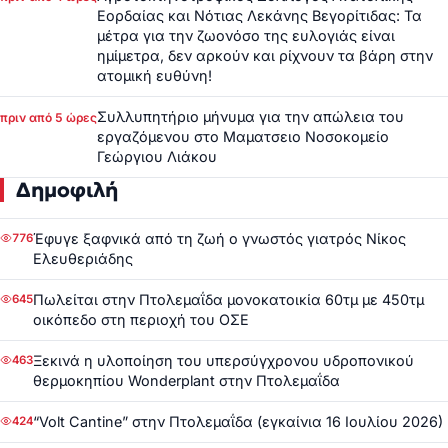
Εορδαίας και Νότιας Λεκάνης Βεγορίτιδας: Τα
μέτρα για την ζωονόσο της ευλογιάς είναι
ημίμετρα, δεν αρκούν και ρίχνουν τα βάρη στην
ατομική ευθύνη!
Συλλυπητήριο μήνυμα για την απώλεια του
πριν από 5 ώρες
εργαζόμενου στο Μαματσειο Νοσοκομείο
Γεώργιου Λιάκου
Δημοφιλή
Έφυγε ξαφνικά από τη ζωή ο γνωστός γιατρός Νίκος
776
Ελευθεριάδης
Πωλείται στην Πτολεμαΐδα μονοκατοικία 60τμ με 450τμ
645
οικόπεδο στη περιοχή του ΟΣΕ
Ξεκινά η υλοποίηση του υπερσύγχρονου υδροπονικού
463
θερμοκηπίου Wonderplant στην Πτολεμαΐδα
“Volt Cantine” στην Πτολεμαΐδα (εγκαίνια 16 Ιουλίου 2026)
424