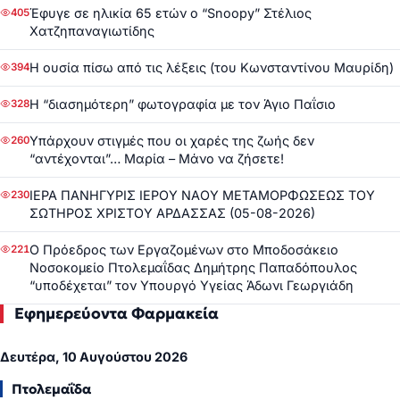
Έφυγε σε ηλικία 65 ετών ο “Snoopy” Στέλιος
405
Χατζηπαναγιωτίδης
Η ουσία πίσω από τις λέξεις (του Κωνσταντίνου Μαυρίδη)
394
Η “διασημότερη” φωτογραφία με τον Άγιο Παΐσιο
328
Υπάρχουν στιγμές που οι χαρές της ζωής δεν
260
“αντέχονται”… Μαρία – Μάνο να ζήσετε!
ΙΕΡΑ ΠΑΝΗΓΥΡΙΣ ΙΕΡΟΥ ΝΑΟΥ ΜΕΤΑΜΟΡΦΩΣΕΩΣ ΤΟΥ
230
ΣΩΤΗΡΟΣ ΧΡΙΣΤΟΥ ΑΡΔΑΣΣΑΣ (05-08-2026)
Ο Πρόεδρος των Εργαζομένων στο Μποδοσάκειο
221
Νοσοκομείο Πτολεμαΐδας Δημήτρης Παπαδόπουλος
“υποδέχεται” τον Υπουργό Υγείας Άδωνι Γεωργιάδη
Εφημερεύοντα Φαρμακεία
Δευτέρα, 10 Αυγούστου 2026
Πτολεμαΐδα