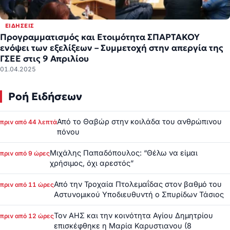
ΕΙΔΉΣΕΙΣ
Προγραμματισμός και Ετοιμότητα ΣΠΑΡΤΑΚΟΥ
ενόψει των εξελίξεων – Συμμετοχή στην απεργία της
ΓΣΕΕ στις 9 Απριλίου
01.04.2025
Ροή Ειδήσεων
Από το Θαβώρ στην κοιλάδα του ανθρώπινου
πριν από 44 λεπτά
πόνου
Μιχάλης Παπαδόπουλος: “Θέλω να είμαι
πριν από 9 ώρες
χρήσιμος, όχι αρεστός”
Από την Τροχαία Πτολεμαΐδας στον βαθμό του
πριν από 11 ώρες
Αστυνομικού Υποδιευθυντή ο Σπυρίδων Τάσιος
Τον ΑΗΣ και την κοινότητα Αγίου Δημητρίου
πριν από 12 ώρες
επισκέφθηκε η Μαρία Καρυστιανου (8