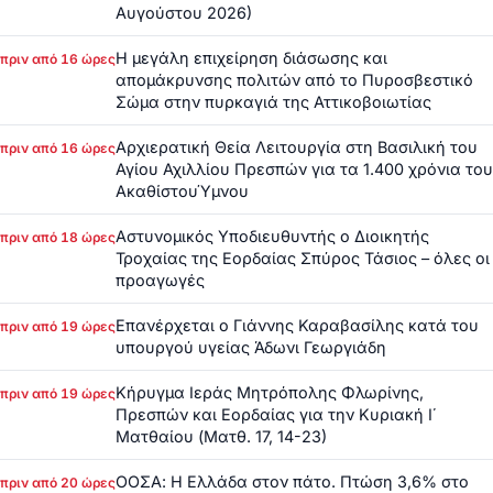
Αυγούστου 2026)
Η μεγάλη επιχείρηση διάσωσης και
πριν από 16 ώρες
απομάκρυνσης πολιτών από το Πυροσβεστικό
Σώμα στην πυρκαγιά της Αττικοβοιωτίας
Αρχιερατική Θεία Λειτουργία στη Βασιλική του
πριν από 16 ώρες
Αγίου Αχιλλίου Πρεσπών για τα 1.400 χρόνια του
ΑκαθίστουΎμνου
Αστυνομικός Υποδιευθυντής ο Διοικητής
πριν από 18 ώρες
Τροχαίας της Εορδαίας Σπύρος Τάσιος – όλες οι
προαγωγές
Επανέρχεται ο Γιάννης Καραβασίλης κατά του
πριν από 19 ώρες
υπουργού υγείας Άδωνι Γεωργιάδη
Κήρυγμα Ιεράς Μητρόπολης Φλωρίνης,
πριν από 19 ώρες
Πρεσπών και Εορδαίας για την Κυριακή Ι΄
Ματθαίου (Ματθ. 17, 14-23)
ΟΟΣΑ: Η Ελλάδα στον πάτο. Πτώση 3,6% στο
πριν από 20 ώρες