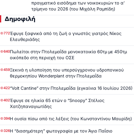
πραγματικό εισόδημα των νοικοκυριών το α’
τρίμηνο του 2026 (του Μιχάλη Ραμπίδη)
Δημοφιλή
Έφυγε ξαφνικά από τη ζωή ο γνωστός γιατρός Νίκος
772
Ελευθεριάδης
Πωλείται στην Πτολεμαΐδα μονοκατοικία 60τμ με 450τμ
640
οικόπεδο στη περιοχή του ΟΣΕ
Ξεκινά η υλοποίηση του υπερσύγχρονου υδροπονικού
459
θερμοκηπίου Wonderplant στην Πτολεμαΐδα
“Volt Cantine” στην Πτολεμαΐδα (εγκαίνια 16 Ιουλίου 2026)
422
Έφυγε σε ηλικία 65 ετών ο “Snoopy” Στέλιος
402
Χατζηπαναγιωτίδης
Η ουσία πίσω από τις λέξεις (του Κωνσταντίνου Μαυρίδη)
394
Η “διασημότερη” φωτογραφία με τον Άγιο Παΐσιο
326