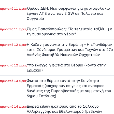
Όμιλος ΔΕΗ: Νέα συμφωνία για χαρτοφυλάκιο
πριν από 11 ώρες
έργων ΑΠΕ άνω των 2 GW σε Πολωνία και
Ουγγαρία
Σίμος Παπαδόπουλος: “Το τελευταίο ταξίδι… με
πριν από 11 ώρες
τη φυσαρμόνικα στα χέρια”
Η Κοζάνη συναντά την Ευρώπη – Η «Πανδώρα»
πριν από 12 ώρες
και ο Σύνδεσμος Γραμμάτων και Τεχνών στο 27ο
Διεθνές Φεστιβάλ Νεανικών Ορχηστρών
Υπό έλεγχο η φωτιά στο Βέρμιο (κοντά στην
πριν από 12 ώρες
Ερμακιά)
Φωτιά στο Βέρμιο κοντά στην Κοινότητα
πριν από 13 ώρες
Ερμακιάς (επιχειρούν επίγειες και εναέριες
δυνάμεις της Πυροσβεστικής με συμμετοχή του
δήμου Εοτδαίας)
Δωρεά ειδών ιματισμού από το Σύλλογο
πριν από 14 ώρες
Αλληλεγγύης και Εθελοντισμού Γρεβενών