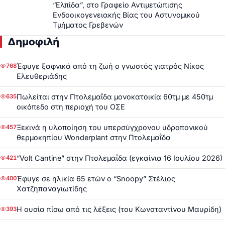
“Ελπίδα”, στο Γραφείο Αντιμετώπισης
Ενδοοικογενειακής Βίας του Αστυνομικού
Τμήματος Γρεβενών
Δημοφιλή
Έφυγε ξαφνικά από τη ζωή ο γνωστός γιατρός Νίκος
768
Ελευθεριάδης
Πωλείται στην Πτολεμαΐδα μονοκατοικία 60τμ με 450τμ
635
οικόπεδο στη περιοχή του ΟΣΕ
Ξεκινά η υλοποίηση του υπερσύγχρονου υδροπονικού
457
θερμοκηπίου Wonderplant στην Πτολεμαΐδα
“Volt Cantine” στην Πτολεμαΐδα (εγκαίνια 16 Ιουλίου 2026)
421
Έφυγε σε ηλικία 65 ετών ο “Snoopy” Στέλιος
400
Χατζηπαναγιωτίδης
Η ουσία πίσω από τις λέξεις (του Κωνσταντίνου Μαυρίδη)
393