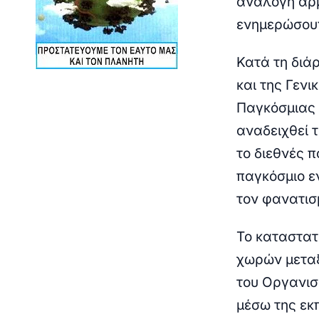
ανάλογη αρμ
ενημερώσουν
Κατά τη διά
και της Γεν
Παγκόσμιας 
αναδειχθεί 
το διεθνές π
παγκόσμιο ε
τον φανατισ
Το καταστατ
χωρών μεταξ
του Οργανισ
μέσω της εκπ