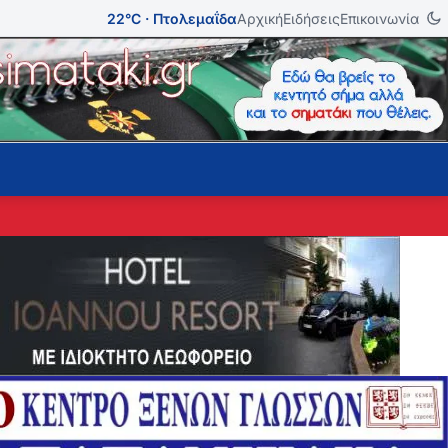
22°C · Πτολεμαΐδα
Αρχική
Ειδήσεις
Επικοινωνία