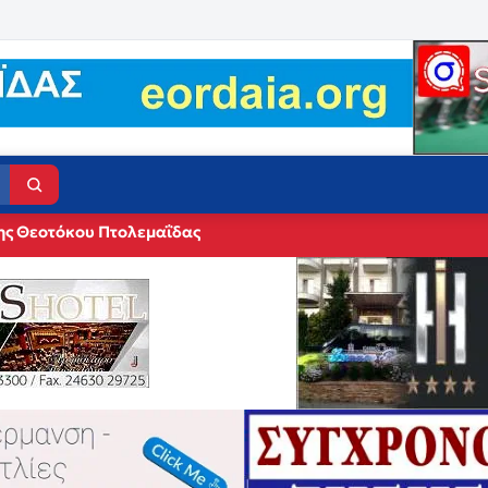
ης Θεοτόκου Πτολεμαΐδας