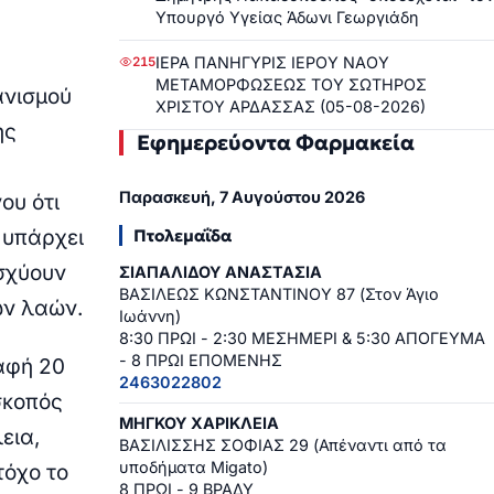
Υπουργό Υγείας Άδωνι Γεωργιάδη
ΙΕΡΑ ΠΑΝΗΓΥΡΙΣ ΙΕΡΟΥ ΝΑΟΥ
215
ΜΕΤΑΜΟΡΦΩΣΕΩΣ ΤΟΥ ΣΩΤΗΡΟΣ
ανισμού
ΧΡΙΣΤΟΥ ΑΡΔΑΣΣΑΣ (05-08-2026)
ης
Εφημερεύοντα Φαρμακεία
Παρασκευή, 7 Αυγούστου 2026
ου ότι
 υπάρχει
Πτολεμαΐδα
ισχύουν
ΣΙΑΠΑΛΙΔΟΥ ΑΝΑΣΤΑΣΙΑ
ΒΑΣΙΛΕΩΣ ΚΩΝΣΤΑΝΤΙΝΟΥ 87 (Στον Άγιο
ων λαών.
Ιωάννη)
8:30 ΠΡΩΙ - 2:30 ΜΕΣΗΜΕΡΙ & 5:30 ΑΠΟΓΕΥΜΑ
- 8 ΠΡΩΙ ΕΠΟΜΕΝΗΣ
αφή 20
2463022802
σκοπός
ΜΗΓΚΟΥ ΧΑΡΙΚΛΕΙΑ
εια,
ΒΑΣΙΛΙΣΣΗΣ ΣΟΦΙΑΣ 29 (Απέναντι από τα
υποδήματα Migato)
τόχο το
8 ΠΡΩΙ - 9 ΒΡΑΔΥ