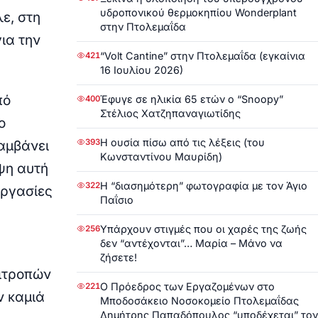
υδροπονικού θερμοκηπίου Wonderplant
ε, στη
στην Πτολεμαΐδα
ια την
“Volt Cantine” στην Πτολεμαΐδα (εγκαίνια
421
16 Ιουλίου 2026)
πό
Έφυγε σε ηλικία 65 ετών ο “Snoopy”
400
Στέλιος Χατζηπαναγιωτίδης
ο
Η ουσία πίσω από τις λέξεις (του
393
αμβάνει
Κωνσταντίνου Μαυρίδη)
ψη αυτή
Η “διασημότερη” φωτογραφία με τον Άγιο
322
εργασίες
Παΐσιο
Υπάρχουν στιγμές που οι χαρές της ζωής
256
δεν “αντέχονται”… Μαρία – Μάνο να
ζήσετε!
ιτροπών
Ο Πρόεδρος των Εργαζομένων στο
221
ν καμιά
Μποδοσάκειο Νοσοκομείο Πτολεμαΐδας
Δημήτρης Παπαδόπουλος “υποδέχεται” τον