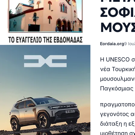
ΣΟΦΙ
ΜΟΥ
Eordaia.org
9 Ιου
H UNESCO στ
νέα Τουρκικ
μουσουλμανι
Παγκόσμιας
πραγματοποι
γεγονότος α
διάταξη η ε
υιοθέτηση σ