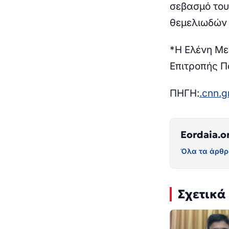
σεβασμό του
θεμελιωδών 
*Η Ελένη Με
Επιτροπής Π
ΠΗΓΗ:
.cnn.g
Eordaia.o
Όλα τα άρθρ
Σχετικά