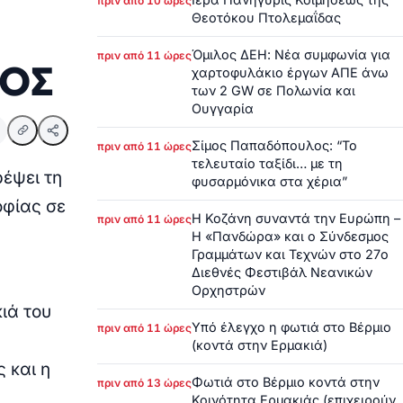
πριν από 10 ώρες
Θεοτόκου Πτολεμαΐδας
Όμιλος ΔΕΗ: Νέα συμφωνία για
πριν από 11 ώρες
ΟΣ
χαρτοφυλάκιο έργων ΑΠΕ άνω
των 2 GW σε Πολωνία και
Ουγγαρία
Σίμος Παπαδόπουλος: “Το
πριν από 11 ώρες
τελευταίο ταξίδι… με τη
έψει τη
φυσαρμόνικα στα χέρια”
οφίας σε
Η Κοζάνη συναντά την Ευρώπη –
πριν από 11 ώρες
Η «Πανδώρα» και ο Σύνδεσμος
Γραμμάτων και Τεχνών στο 27ο
Διεθνές Φεστιβάλ Νεανικών
Ορχηστρών
ιά του
Υπό έλεγχο η φωτιά στο Βέρμιο
πριν από 11 ώρες
α
(κοντά στην Ερμακιά)
 και η
Φωτιά στο Βέρμιο κοντά στην
πριν από 13 ώρες
Κοινότητα Ερμακιάς (επιχειρούν