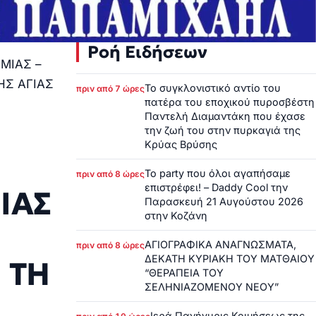
Ροή Ειδήσεων
ΜΙΑΣ –
ΗΣ ΑΓΙΑΣ
Το συγκλονιστικό αντίο του
πριν από 7 ώρες
πατέρα του εποχικού πυροσβέστη
Παντελή Διαμαντάκη που έχασε
την ζωή του στην πυρκαγιά της
Κρύας Βρύσης
Το party που όλοι αγαπήσαμε
πριν από 8 ώρες
επιστρέφει! – Daddy Cool την
ΙΑΣ
Παρασκευή 21 Αυγούστου 2026
στην Κοζάνη
ΑΓΙΟΓΡΑΦΙΚΑ ΑΝΑΓΝΩΣΜΑΤΑ,
πριν από 8 ώρες
ΔΕΚΑΤΗ ΚΥΡΙΑΚΗ ΤΟΥ ΜΑΤΘΑΙΟΥ
 ΤΗ
“ΘΕΡΑΠΕΙΑ ΤΟΥ
ΣΕΛΗΝΙΑΖΟΜΕΝΟΥ ΝΕΟΥ”
Ιερά Πανήγυρις Κοιμήσεως της