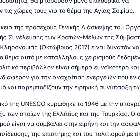
οδιότητα, θα μπορούσαν μόνο επικουρικά να
 τις χώρες τους για το θέμα της Αγίας Σοφίας.
ρκεια της προσεχούς Γενικής Διάσκεψης του Οργ
ικής Συνέλευσης των Κρατών-Μελών της Σύμβασ
Κληρονομιάς (Οκτώβριος 2017) είναι δυνατόν να
το θέμα αυτό με κατάλληλους χειρισμούς δεδομέν
ολιτικό περιβάλλον είναι σήμερα ευνοϊκότερο και
νδιαφέρον για την αναχαίτιση ενεργειών που εν
μό και παρεμποδίζουν την ειρηνική συνύπαρξη τ
ικό της UNESCO κυρώθηκε το 1946 με την υπογρ
ύ των οποίων της Ελλάδος και της Τουρκίας. Ο 
μού είναι να συμβάλει στην ειρήνη και την ασφάλ
αίδευσης, της επιστήμης και του πολιτισμού με σ