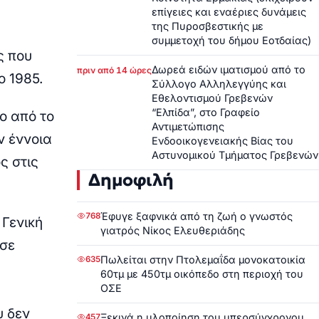
επίγειες και εναέριες δυνάμεις
της Πυροσβεστικής με
συμμετοχή του δήμου Εοτδαίας)
ς που
Δωρεά ειδών ιματισμού από το
πριν από 14 ώρες
 1985.
Σύλλογο Αλληλεγγύης και
Εθελοντισμού Γρεβενών
“Ελπίδα”, στο Γραφείο
ο από το
Αντιμετώπισης
ν έννοια
Ενδοοικογενειακής Βίας του
Αστυνομικού Τμήματος Γρεβενών
ς στις
Δημοφιλή
Έφυγε ξαφνικά από τη ζωή ο γνωστός
768
 Γενική
γιατρός Νίκος Ελευθεριάδης
 σε
Πωλείται στην Πτολεμαΐδα μονοκατοικία
635
60τμ με 450τμ οικόπεδο στη περιοχή του
ΟΣΕ
υ δεν
Ξεκινά η υλοποίηση του υπερσύγχρονου
457