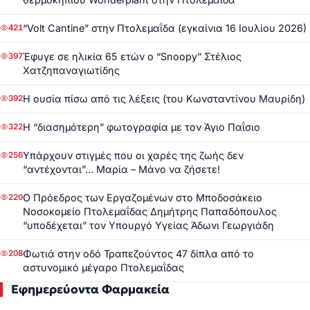
“Volt Cantine” στην Πτολεμαΐδα (εγκαίνια 16 Ιουλίου 2026)
421
Έφυγε σε ηλικία 65 ετών ο “Snoopy” Στέλιος
397
Χατζηπαναγιωτίδης
Η ουσία πίσω από τις λέξεις (του Κωνσταντίνου Μαυρίδη)
392
Η “διασημότερη” φωτογραφία με τον Άγιο Παΐσιο
322
Υπάρχουν στιγμές που οι χαρές της ζωής δεν
256
“αντέχονται”… Μαρία – Μάνο να ζήσετε!
Ο Πρόεδρος των Εργαζομένων στο Μποδοσάκειο
220
Νοσοκομείο Πτολεμαΐδας Δημήτρης Παπαδόπουλος
“υποδέχεται” τον Υπουργό Υγείας Άδωνι Γεωργιάδη
Φωτιά στην οδό Τραπεζούντος 47 δίπλα από το
208
αστυνομικό μέγαρο Πτολεμαΐδας
Εφημερεύοντα Φαρμακεία