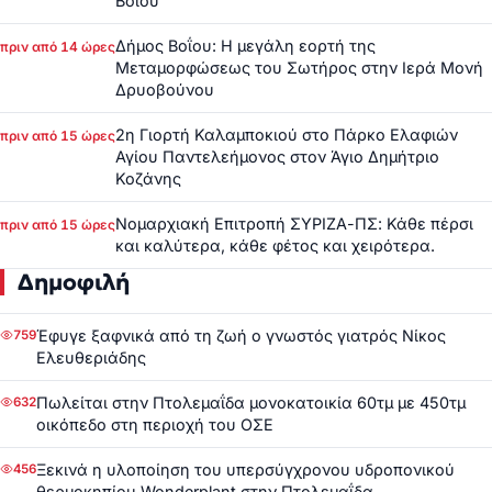
Βοΐου
Δήμος Βοΐου: Η μεγάλη εορτή της
πριν από 14 ώρες
Μεταμορφώσεως του Σωτήρος στην Ιερά Μονή
Δρυοβούνου
2η Γιορτή Καλαμποκιού στο Πάρκο Ελαφιών
πριν από 15 ώρες
Αγίου Παντελεήμονος στον Άγιο Δημήτριο
Κοζάνης
Νομαρχιακή Επιτροπή ΣΥΡΙΖΑ-ΠΣ: Κάθε πέρσι
πριν από 15 ώρες
και καλύτερα, κάθε φέτος και χειρότερα.
Δημοφιλή
Έφυγε ξαφνικά από τη ζωή ο γνωστός γιατρός Νίκος
759
Ελευθεριάδης
Πωλείται στην Πτολεμαΐδα μονοκατοικία 60τμ με 450τμ
632
οικόπεδο στη περιοχή του ΟΣΕ
Ξεκινά η υλοποίηση του υπερσύγχρονου υδροπονικού
456
θερμοκηπίου Wonderplant στην Πτολεμαΐδα