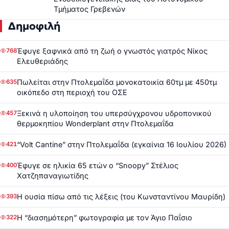
Τμήματος Γρεβενών
Δημοφιλή
Έφυγε ξαφνικά από τη ζωή ο γνωστός γιατρός Νίκος
768
Ελευθεριάδης
Πωλείται στην Πτολεμαΐδα μονοκατοικία 60τμ με 450τμ
635
οικόπεδο στη περιοχή του ΟΣΕ
Ξεκινά η υλοποίηση του υπερσύγχρονου υδροπονικού
457
θερμοκηπίου Wonderplant στην Πτολεμαΐδα
“Volt Cantine” στην Πτολεμαΐδα (εγκαίνια 16 Ιουλίου 2026)
421
Έφυγε σε ηλικία 65 ετών ο “Snoopy” Στέλιος
400
Χατζηπαναγιωτίδης
Η ουσία πίσω από τις λέξεις (του Κωνσταντίνου Μαυρίδη)
393
Η “διασημότερη” φωτογραφία με τον Άγιο Παΐσιο
322