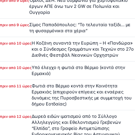
Όμιλος ΔΕΗ: Νέα συμφωνία για χαρτοφυλάκιο
πριν από 9 ώρες
έργων ΑΠΕ άνω των 2 GW σε Πολωνία και
Ουγγαρία
Σίμος Παπαδόπουλος: “Το τελευταίο ταξίδι… με
πριν από 9 ώρες
τη φυσαρμόνικα στα χέρια”
Η Κοζάνη συναντά την Ευρώπη – Η «Πανδώρα»
πριν από 10 ώρες
και ο Σύνδεσμος Γραμμάτων και Τεχνών στο 27ο
Διεθνές Φεστιβάλ Νεανικών Ορχηστρών
Υπό έλεγχο η φωτιά στο Βέρμιο (κοντά στην
πριν από 10 ώρες
Ερμακιά)
Φωτιά στο Βέρμιο κοντά στην Κοινότητα
πριν από 11 ώρες
Ερμακιάς (επιχειρούν επίγειες και εναέριες
δυνάμεις της Πυροσβεστικής με συμμετοχή του
δήμου Εοτδαίας)
Δωρεά ειδών ιματισμού από το Σύλλογο
πριν από 12 ώρες
Αλληλεγγύης και Εθελοντισμού Γρεβενών
“Ελπίδα”, στο Γραφείο Αντιμετώπισης
Ενδοοικογενειακής Βίας του Αστυνομικού