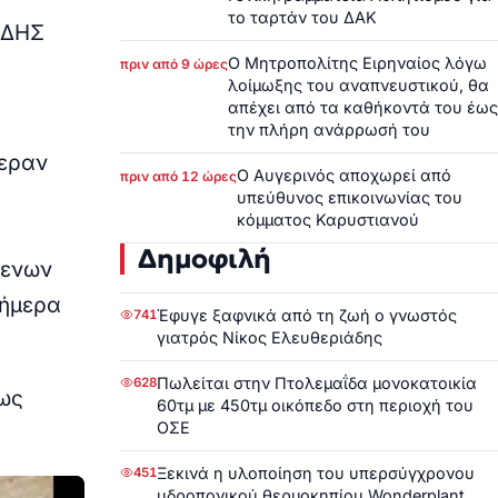
το ταρτάν του ΔΑΚ
ΙΔΗΣ
Ο Μητροπολίτης Ειρηναίος λόγω
πριν από 9 ώρες
λοίμωξης του αναπνευστικού, θα
απέχει από τα καθήκοντά του έως
την πλήρη ανάρρωσή του
ξεραν
Ο Αυγερινός αποχωρεί από
πριν από 12 ώρες
υπεύθυνος επικοινωνίας του
κόμματος Καρυστιανού
Δημοφιλή
μενων
σήμερα
Έφυγε ξαφνικά από τη ζωή ο γνωστός
741
γιατρός Νίκος Ελευθεριάδης
Πωλείται στην Πτολεμαΐδα μονοκατοικία
628
ως
60τμ με 450τμ οικόπεδο στη περιοχή του
ΟΣΕ
Ξεκινά η υλοποίηση του υπερσύγχρονου
451
υδροπονικού θερμοκηπίου Wonderplant