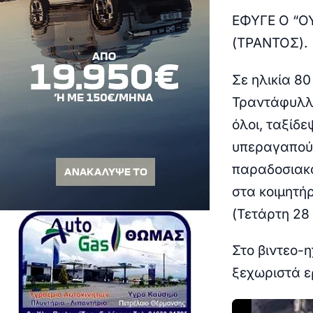
ΕΦΥΓΕ Ο “
Ο
(ΤΡΑΝΤΟΣ).
Σε ηλικία 8
Τραντάφυλλο
όλοι, ταξίδ
υπεραγαπούσ
παραδοσιακο
στα κοιμητή
(Τετάρτη 28 
Στο βιντεο-
ξεχωριστά ε