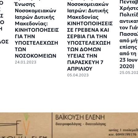
Πεντα
Ο
Ένωσης
Νοσοκομειακών
Χρήστ
Σ
Νοσοκομειακών
Ιατρών: Δυτικής
Πολιτίδ
Σ
Ιατρών Δυτικής
Μακεδονίας
αντικα
ΚΟ
Μακεδονίας:
ΚΙΝΗΤΟΠΟΙΗΣΕΙΣ
τον Γι
Η
ΚΙΝΗΤΟΠΟΗΣΕΙΣ
ΣΕ ΓΡΕΒΕΝΑ ΚΑΙ
Πασσαλ
ΓΙΑ ΤΗΝ
ΣΕΡΒΙΑ ΓΙΑ ΤΗΝ
από μή
ΛΟΣ
ΥΠΟΣΤΕΛΕΧΩΣΗ
ΥΠΟΣΤΕΛΕΧΩΣΗ
επίσης
ΤΩΝ
ΤΩΝ ΔΟΜΩΝ
από τη
ΝΟΣΟΚΟΜΕΙΩΝ
ΥΓΕΙΑΣ ΤΗΝ
23 Ιουν
ΠΑΡΑΣΚΕΥΗ 7
24.01.2023
2020)
ΑΠΡΙΛΙΟΥ
25.05.20
05.04.2023