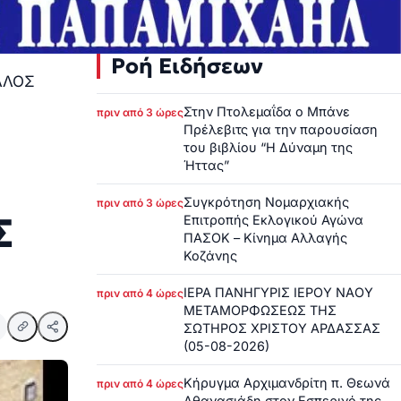
Ροή Ειδήσεων
ΛΛΟΣ
Στην Πτολεμαΐδα ο Μπάνε
πριν από 3 ώρες
Πρέλεβιτς για την παρουσίαση
του βιβλίου “Η Δύναμη της
Ήττας”
Συγκρότηση Νομαρχιακής
πριν από 3 ώρες
Σ
Επιτροπής Εκλογικού Αγώνα
ΠΑΣΟΚ – Κίνημα Αλλαγής
Κοζάνης
ΙΕΡΑ ΠΑΝΗΓΥΡΙΣ ΙΕΡΟΥ ΝΑΟΥ
πριν από 4 ώρες
ΜΕΤΑΜΟΡΦΩΣΕΩΣ ΤΗΣ
ΣΩΤΗΡΟΣ ΧΡΙΣΤΟΥ ΑΡΔΑΣΣΑΣ
(05-08-2026)
Κήρυγμα Αρχιμανδρίτη π. Θεωνά
πριν από 4 ώρες
Αθανασιάδη στον Εσπερινό της