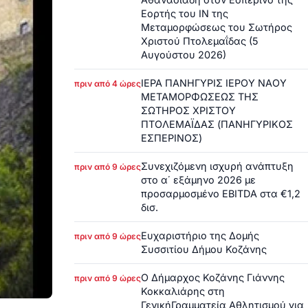
Εορτής του ΙΝ της
Μεταμορφώσεως του Σωτήρος
Χριστού Πτολεμαΐδας (5
Αυγούστου 2026)
ΙΕΡΑ ΠΑΝΗΓΥΡΙΣ ΙΕΡΟΥ ΝΑΟΥ
πριν από 4 ώρες
ΜΕΤΑΜΟΡΦΩΣΕΩΣ ΤΗΣ
ΣΩΤΗΡΟΣ ΧΡΙΣΤΟΥ
ΠΤΟΛΕΜΑΪΔΑΣ (ΠΑΝΗΓΥΡΙΚΟΣ
ΕΣΠΕΡΙΝΟΣ)
Συνεχιζόμενη ισχυρή ανάπτυξη
πριν από 9 ώρες
στο α΄ εξάμηνο 2026 με
προσαρμοσμένο EBITDA στα €1,2
δισ.
Ευχαριστήριο της Δομής
πριν από 9 ώρες
Συσσιτίου Δήμου Κοζάνης
Ο Δήμαρχος Κοζάνης Γιάννης
πριν από 9 ώρες
Κοκκαλιάρης στη
ΓενικήΓραμματεία Αθλητισμού για