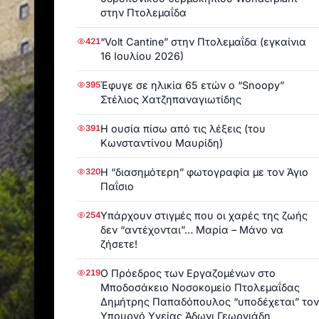
στην Πτολεμαΐδα
“Volt Cantine” στην Πτολεμαΐδα (εγκαίνια
421
16 Ιουλίου 2026)
Έφυγε σε ηλικία 65 ετών ο “Snoopy”
395
Στέλιος Χατζηπαναγιωτίδης
Η ουσία πίσω από τις λέξεις (του
391
Κωνσταντίνου Μαυρίδη)
Η “διασημότερη” φωτογραφία με τον Άγιο
320
Παΐσιο
Υπάρχουν στιγμές που οι χαρές της ζωής
254
δεν “αντέχονται”… Μαρία – Μάνο να
ζήσετε!
Ο Πρόεδρος των Εργαζομένων στο
219
Μποδοσάκειο Νοσοκομείο Πτολεμαΐδας
Δημήτρης Παπαδόπουλος “υποδέχεται” τον
Υπουργό Υγείας Άδωνι Γεωργιάδη