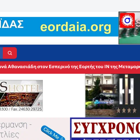
νά Αθανασιάδη στον Εσπερινό της Εορτής του ΙΝ της Μεταμο