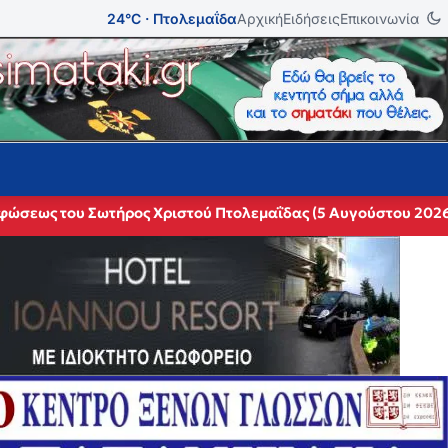
24°C · Πτολεμαΐδα
Αρχική
Ειδήσεις
Επικοινωνία
ρφώσεως του Σωτήρος Χριστού Πτολεμαΐδας (5 Αυγούστου 202