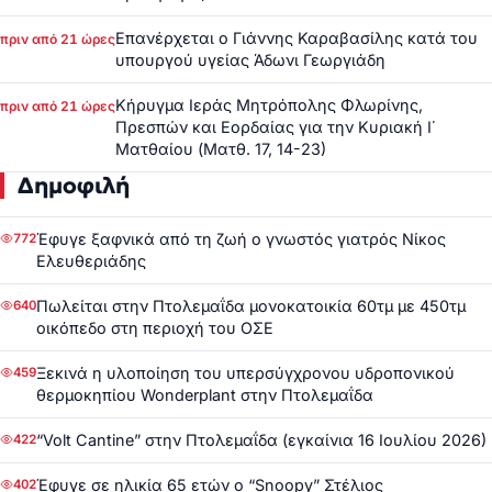
Επανέρχεται ο Γιάννης Καραβασίλης κατά του
πριν από 21 ώρες
υπουργού υγείας Άδωνι Γεωργιάδη
Κήρυγμα Ιεράς Μητρόπολης Φλωρίνης,
πριν από 21 ώρες
Πρεσπών και Εορδαίας για την Κυριακή Ι΄
Ματθαίου (Ματθ. 17, 14-23)
Δημοφιλή
Έφυγε ξαφνικά από τη ζωή ο γνωστός γιατρός Νίκος
772
Ελευθεριάδης
Πωλείται στην Πτολεμαΐδα μονοκατοικία 60τμ με 450τμ
640
οικόπεδο στη περιοχή του ΟΣΕ
Ξεκινά η υλοποίηση του υπερσύγχρονου υδροπονικού
459
θερμοκηπίου Wonderplant στην Πτολεμαΐδα
“Volt Cantine” στην Πτολεμαΐδα (εγκαίνια 16 Ιουλίου 2026)
422
Έφυγε σε ηλικία 65 ετών ο “Snoopy” Στέλιος
402