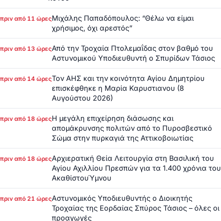
Μιχάλης Παπαδόπουλος: “Θέλω να είμαι
πριν από 11 ώρες
χρήσιμος, όχι αρεστός”
Από την Τροχαία Πτολεμαΐδας στον βαθμό του
πριν από 13 ώρες
Αστυνομικού Υποδιευθυντή ο Σπυρίδων Τάσιος
Τον ΑΗΣ και την κοινότητα Αγίου Δημητρίου
πριν από 14 ώρες
επισκέφθηκε η Μαρία Καρυστιανου (8
Αυγούστου 2026)
Η μεγάλη επιχείρηση διάσωσης και
πριν από 18 ώρες
απομάκρυνσης πολιτών από το Πυροσβεστικό
Σώμα στην πυρκαγιά της Αττικοβοιωτίας
Αρχιερατική Θεία Λειτουργία στη Βασιλική του
πριν από 18 ώρες
Αγίου Αχιλλίου Πρεσπών για τα 1.400 χρόνια του
ΑκαθίστουΎμνου
Αστυνομικός Υποδιευθυντής ο Διοικητής
πριν από 21 ώρες
Τροχαίας της Εορδαίας Σπύρος Τάσιος – όλες οι
προαγωγές