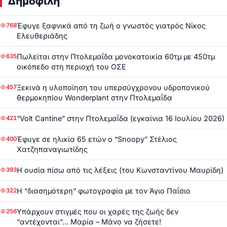
Δημοφιλή
Έφυγε ξαφνικά από τη ζωή ο γνωστός γιατρός Νίκος
768
Ελευθεριάδης
Πωλείται στην Πτολεμαΐδα μονοκατοικία 60τμ με 450τμ
635
οικόπεδο στη περιοχή του ΟΣΕ
Ξεκινά η υλοποίηση του υπερσύγχρονου υδροπονικού
457
θερμοκηπίου Wonderplant στην Πτολεμαΐδα
“Volt Cantine” στην Πτολεμαΐδα (εγκαίνια 16 Ιουλίου 2026)
421
Έφυγε σε ηλικία 65 ετών ο “Snoopy” Στέλιος
400
Χατζηπαναγιωτίδης
Η ουσία πίσω από τις λέξεις (του Κωνσταντίνου Μαυρίδη)
393
Η “διασημότερη” φωτογραφία με τον Άγιο Παΐσιο
322
Υπάρχουν στιγμές που οι χαρές της ζωής δεν
256
“αντέχονται”… Μαρία – Μάνο να ζήσετε!