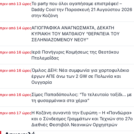
Το party που όλοι αγαπήσαμε επιστρέφει! –
πριν από 13 ώρες
Daddy Cool την Παρασκευή 21 Αυγούστου 2026
στην Κοζάνη
ΑΓΙΟΓΡΑΦΙΚΑ ΑΝΑΓΝΩΣΜΑΤΑ, ΔΕΚΑΤΗ
πριν από 14 ώρες
ΚΥΡΙΑΚΗ ΤΟΥ ΜΑΤΘΑΙΟΥ “ΘΕΡΑΠΕΙΑ ΤΟΥ
ΣΕΛΗΝΙΑΖΟΜΕΝΟΥ ΝΕΟΥ”
Ιερά Πανήγυρις Κοιμήσεως της Θεοτόκου
πριν από 16 ώρες
Πτολεμαΐδας
Όμιλος ΔΕΗ: Νέα συμφωνία για χαρτοφυλάκιο
πριν από 16 ώρες
έργων ΑΠΕ άνω των 2 GW σε Πολωνία και
Ουγγαρία
Σίμος Παπαδόπουλος: “Το τελευταίο ταξίδι… με
πριν από 16 ώρες
τη φυσαρμόνικα στα χέρια”
Η Κοζάνη συναντά την Ευρώπη – Η «Πανδώρα»
πριν από 17 ώρες
και ο Σύνδεσμος Γραμμάτων και Τεχνών στο 27ο
Διεθνές Φεστιβάλ Νεανικών Ορχηστρών