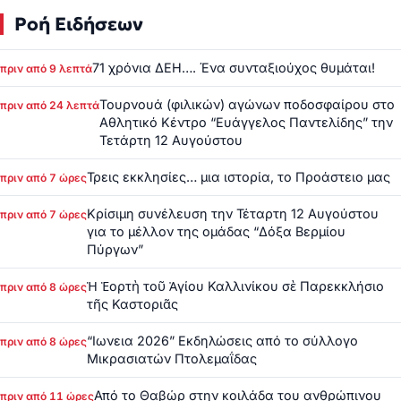
Ροή Ειδήσεων
71 χρόνια ΔΕΗ…. Ένα συνταξιούχος θυμάται!
πριν από 9 λεπτά
Τουρνουά (φιλικών) αγώνων ποδοσφαίρου στο
πριν από 24 λεπτά
Αθλητικό Κέντρο “Ευάγγελος Παντελίδης” την
Τετάρτη 12 Αυγούστου
Τρεις εκκλησίες… μια ιστορία, το Προάστειο μας
πριν από 7 ώρες
Κρίσιμη συνέλευση την Τέταρτη 12 Αυγούστου
πριν από 7 ώρες
για το μέλλον της ομάδας “Δόξα Βερμίου
Πύργων”
Ἡ Ἑορτὴ τοῦ Ἁγίου Καλλινίκου σὲ Παρεκκλήσιο
πριν από 8 ώρες
τῆς Καστοριᾶς
“Ιωνεια 2026” Εκδηλώσεις από το σύλλογο
πριν από 8 ώρες
Μικρασιατών Πτολεμαΐδας
Από το Θαβώρ στην κοιλάδα του ανθρώπινου
πριν από 11 ώρες