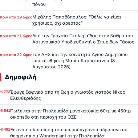
πόνου
Μιχάλης Παπαδόπουλος: “Θέλω να είμαι
πριν από 19 ώρες
χρήσιμος, όχι αρεστός”
Από την Τροχαία Πτολεμαΐδας στον βαθμό του
πριν από 21 ώρες
Αστυνομικού Υποδιευθυντή ο Σπυρίδων Τάσιος
Τον ΑΗΣ και την κοινότητα Αγίου Δημητρίου
πριν από 22 ώρες
επισκέφθηκε η Μαρία Καρυστιανου (8
Αυγούστου 2026)
Δημοφιλή
Έφυγε ξαφνικά από τη ζωή ο γνωστός γιατρός Νίκος
773
Ελευθεριάδης
Πωλείται στην Πτολεμαΐδα μονοκατοικία 60τμ με 450τμ
641
οικόπεδο στη περιοχή του ΟΣΕ
Ξεκινά η υλοποίηση του υπερσύγχρονου υδροπονικού
461
θερμοκηπίου Wonderplant στην Πτολεμαΐδα