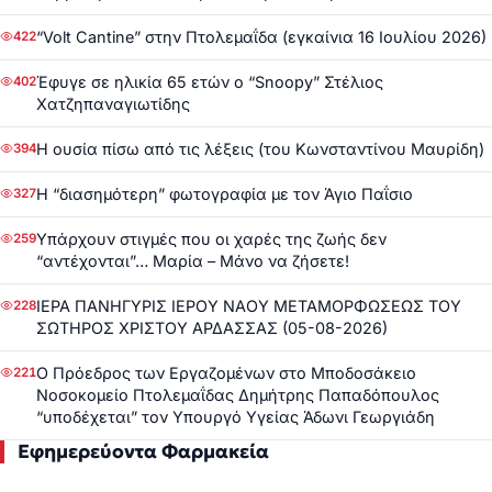
“Volt Cantine” στην Πτολεμαΐδα (εγκαίνια 16 Ιουλίου 2026)
422
Έφυγε σε ηλικία 65 ετών ο “Snoopy” Στέλιος
402
Χατζηπαναγιωτίδης
Η ουσία πίσω από τις λέξεις (του Κωνσταντίνου Μαυρίδη)
394
Η “διασημότερη” φωτογραφία με τον Άγιο Παΐσιο
327
Υπάρχουν στιγμές που οι χαρές της ζωής δεν
259
“αντέχονται”… Μαρία – Μάνο να ζήσετε!
ΙΕΡΑ ΠΑΝΗΓΥΡΙΣ ΙΕΡΟΥ ΝΑΟΥ ΜΕΤΑΜΟΡΦΩΣΕΩΣ ΤΟΥ
228
ΣΩΤΗΡΟΣ ΧΡΙΣΤΟΥ ΑΡΔΑΣΣΑΣ (05-08-2026)
Ο Πρόεδρος των Εργαζομένων στο Μποδοσάκειο
221
Νοσοκομείο Πτολεμαΐδας Δημήτρης Παπαδόπουλος
“υποδέχεται” τον Υπουργό Υγείας Άδωνι Γεωργιάδη
Εφημερεύοντα Φαρμακεία