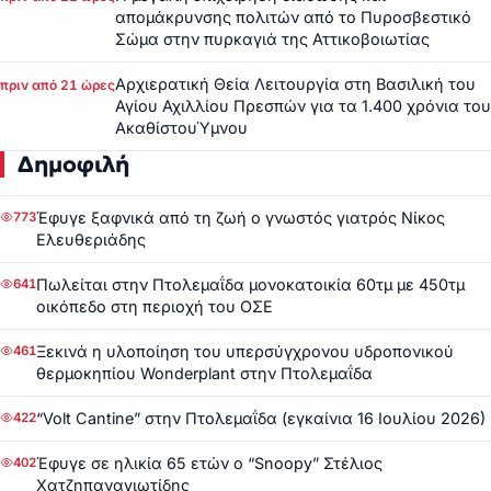
απομάκρυνσης πολιτών από το Πυροσβεστικό
Σώμα στην πυρκαγιά της Αττικοβοιωτίας
Αρχιερατική Θεία Λειτουργία στη Βασιλική του
πριν από 21 ώρες
Αγίου Αχιλλίου Πρεσπών για τα 1.400 χρόνια του
ΑκαθίστουΎμνου
Δημοφιλή
Έφυγε ξαφνικά από τη ζωή ο γνωστός γιατρός Νίκος
773
Ελευθεριάδης
Πωλείται στην Πτολεμαΐδα μονοκατοικία 60τμ με 450τμ
641
οικόπεδο στη περιοχή του ΟΣΕ
Ξεκινά η υλοποίηση του υπερσύγχρονου υδροπονικού
461
θερμοκηπίου Wonderplant στην Πτολεμαΐδα
“Volt Cantine” στην Πτολεμαΐδα (εγκαίνια 16 Ιουλίου 2026)
422
Έφυγε σε ηλικία 65 ετών ο “Snoopy” Στέλιος
402
Χατζηπαναγιωτίδης