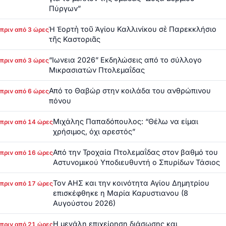
Πύργων”
Ἡ Ἑορτὴ τοῦ Ἁγίου Καλλινίκου σὲ Παρεκκλήσιο
πριν από 3 ώρες
τῆς Καστοριᾶς
“Ιωνεια 2026” Εκδηλώσεις από το σύλλογο
πριν από 3 ώρες
Μικρασιατών Πτολεμαΐδας
Από το Θαβώρ στην κοιλάδα του ανθρώπινου
πριν από 6 ώρες
πόνου
Μιχάλης Παπαδόπουλος: “Θέλω να είμαι
πριν από 14 ώρες
χρήσιμος, όχι αρεστός”
Από την Τροχαία Πτολεμαΐδας στον βαθμό του
πριν από 16 ώρες
Αστυνομικού Υποδιευθυντή ο Σπυρίδων Τάσιος
Τον ΑΗΣ και την κοινότητα Αγίου Δημητρίου
πριν από 17 ώρες
επισκέφθηκε η Μαρία Καρυστιανου (8
Αυγούστου 2026)
Η μεγάλη επιχείρηση διάσωσης και
πριν από 21 ώρες