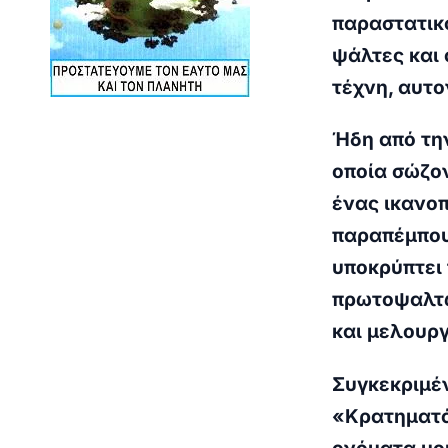
παραστατικ
ψάλτες και 
τέχνη, αυτο
Ήδη από την
οποία σώζον
ένας ικανοπ
παραπέμπου
υποκρύπτει 
πρωτοψαλτώ
και μελουργ
Συγκεκριμέν
«Κρατηματά