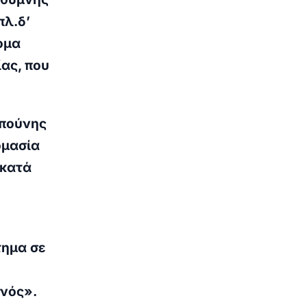
πλ.δ’
ομα
ας, που
Μπούνης
ομασία
 κατά
τημα σε
νός».