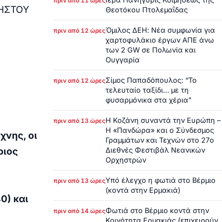
πριν από 11 ώρες
ΡΗΣΤΟΥ
Θεοτόκου Πτολεμαΐδας
Όμιλος ΔΕΗ: Νέα συμφωνία για
πριν από 12 ώρες
χαρτοφυλάκιο έργων ΑΠΕ άνω
των 2 GW σε Πολωνία και
Ουγγαρία
Σίμος Παπαδόπουλος: “Το
πριν από 12 ώρες
τελευταίο ταξίδι… με τη
φυσαρμόνικα στα χέρια”
Η Κοζάνη συναντά την Ευρώπη –
πριν από 13 ώρες
Η «Πανδώρα» και ο Σύνδεσμος
χνης, οι
Γραμμάτων και Τεχνών στο 27ο
Διεθνές Φεστιβάλ Νεανικών
ριος
Ορχηστρών
Υπό έλεγχο η φωτιά στο Βέρμιο
πριν από 13 ώρες
(κοντά στην Ερμακιά)
0) και
Φωτιά στο Βέρμιο κοντά στην
πριν από 14 ώρες
Κοινότητα Ερμακιάς (επιχειρούν