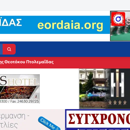
ης Θεοτόκου Πτολεμαΐδας