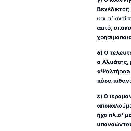
Βενέδικτος 
και α’ αντί
αυτό, αποκα
χρησιμοποιο
δ) Ο τελευ
ο Αλυάτης, 
«Ψαλτήρα», 
πάσα πιθανό
ε) Ο ιερομό
αποκαλούμε
ήχο πλ.α’ μ
υπονοώντας