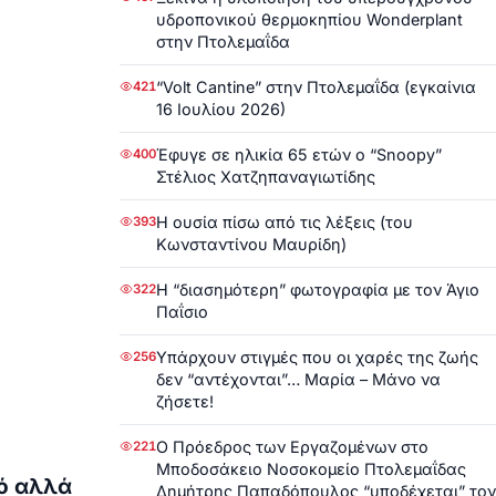
υδροπονικού θερμοκηπίου Wonderplant
στην Πτολεμαΐδα
“Volt Cantine” στην Πτολεμαΐδα (εγκαίνια
421
16 Ιουλίου 2026)
Έφυγε σε ηλικία 65 ετών ο “Snoopy”
400
Στέλιος Χατζηπαναγιωτίδης
Η ουσία πίσω από τις λέξεις (του
393
Κωνσταντίνου Μαυρίδη)
Η “διασημότερη” φωτογραφία με τον Άγιο
322
Παΐσιο
Υπάρχουν στιγμές που οι χαρές της ζωής
256
δεν “αντέχονται”… Μαρία – Μάνο να
ζήσετε!
Ο Πρόεδρος των Εργαζομένων στο
221
Μποδοσάκειο Νοσοκομείο Πτολεμαΐδας
ό αλλά
Δημήτρης Παπαδόπουλος “υποδέχεται” τον