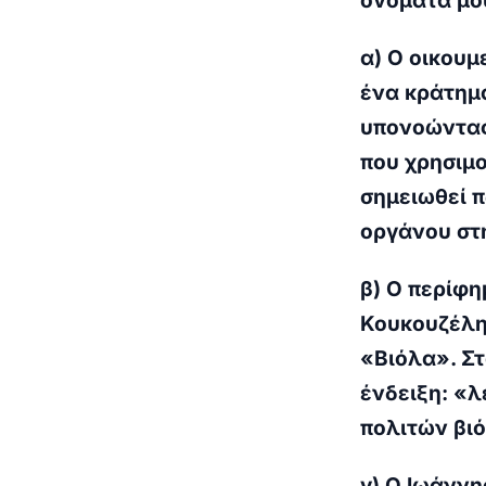
ονόματα μο
α) Ο οικουμ
ένα κράτημα
υπονοώντας
που χρησιμο
σημειωθεί π
οργάνου στη
β) Ο περίφ
Κουκουζέλης
«Βιόλα». Στ
ένδειξη: «
πολιτών βι
γ) Ο Ιωάνν