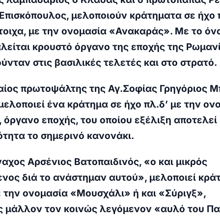
Επισκόπουλος, μελοποιούν κράτηματα σε ήχο 
στοιχα, με την ονομασία «Ανακαράς». Με το όν
λείται κρουστό όργανο της εποχής της Ρωμανί
ύνταν στις βασιλικές τελετές και στο στρατό.
ταίος πρωτοψάλτης της Αγ.Σοφίας Γρηγόριος 
μελοποιεί ένα κράτημα σε ήχο πλ.δ’ με την ον
όργανο εποχής, του οποίου εξέλιξη αποτελεί
τητα το σημερινό κανονάκι.
ναχος Αρσένιος Βατοπαιδινός, «ο και μικρός
νος διά το ανάστημαν αυτού», μελοποιεί κρά
ε την ονομασία «Μουσχάλι» ή και «Σύριγξ»,
 μάλλον τον κοινώς λεγόμενον «αυλό του Πα