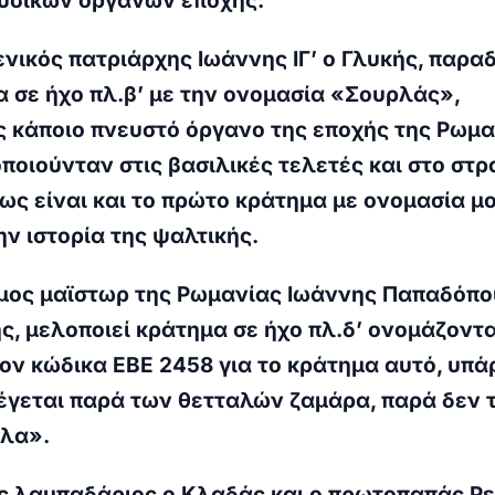
υσικών οργάνων εποχής:
ενικός πατριάρχης Ιωάννης ΙΓ’ ο Γλυκής, παραδ
 σε ήχο πλ.β’ με την ονομασία «Σουρλάς»,
 κάποιο πνευστό όργανο της εποχής της Ρωμα
ποιούνταν στις βασιλικές τελετές και στο στρ
ως είναι και το πρώτο κράτημα με ονομασία μ
ν ιστορία της ψαλτικής.
ημος μαϊστωρ της Ρωμανίας Ιωάννης Παπαδόπο
, μελοποιεί κράτημα σε ήχο πλ.δ’ ονομάζοντα
ον κώδικα ΕΒΕ 2458 για το κράτημα αυτό, υπάρ
λέγεται παρά των θετταλών ζαμάρα, παρά δεν 
όλα».
ης λαμπαδάριος ο Κλαδάς και ο πρωτοπαπάς Ρ