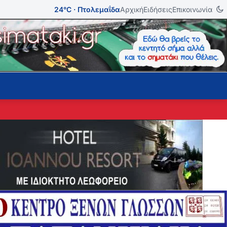
24°C · Πτολεμαΐδα
Αρχική
Ειδήσεις
Επικοινωνία