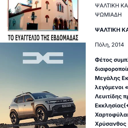
ΨΑΛΤΙΚΗ Κ
ΨΩΜΙΑΔΗ
ΨΑΛΤΙΚΗ Κ
Πόλη, 2014
Φέτος συμπ
διαφοροποίη
Μεγάλης Εκκ
λεγόμενοι «
Λευιτίδης 
Εκκλησίας(+
Χαρτοφύλακ
Χρύσανθος 