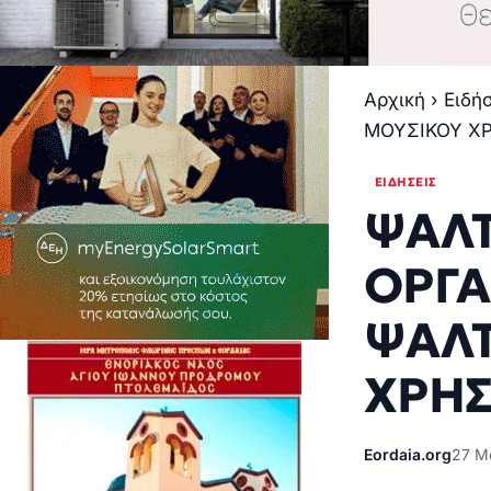
Αρχική
›
Ειδή
ΜΟΥΣΙΚΟΥ Χ
ΕΙΔΉΣΕΙΣ
ΨΑΛΤ
ΟΡΓΑ
ΨΑΛΤ
ΧΡΗ
Eordaia.org
27 Μα