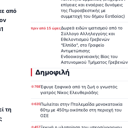
επίγειες και εναέριες δυνάμεις
κε από
της Πυροσβεστικής με
συμμετοχή του δήμου Εοτδαίας)
τον
Δωρεά ειδών ιματισμού από το
πριν από 15 ώρες
31
Σύλλογο Αλληλεγγύης και
Εθελοντισμού Γρεβενών
“Ελπίδα”, στο Γραφείο
Αντιμετώπισης
Ενδοοικογενειακής Βίας του
Αστυνομικού Τμήματος Γρεβενών
Δημοφιλή
Έφυγε ξαφνικά από τη ζωή ο γνωστός
768
γιατρός Νίκος Ελευθεριάδης
Πωλείται στην Πτολεμαΐδα μονοκατοικία
635
ί τη
60τμ με 450τμ οικόπεδο στη περιοχή του
ΟΣΕ
ς
Ξεκινά η υλοποίηση του υπερσύγχρονου
457