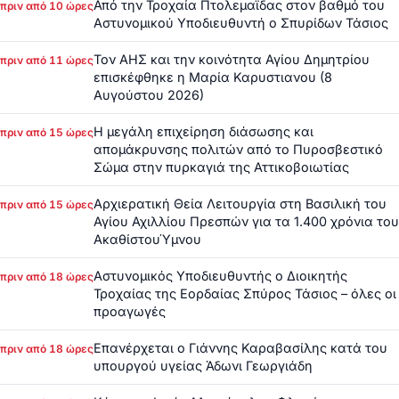
Από την Τροχαία Πτολεμαΐδας στον βαθμό του
πριν από 10 ώρες
Αστυνομικού Υποδιευθυντή ο Σπυρίδων Τάσιος
Τον ΑΗΣ και την κοινότητα Αγίου Δημητρίου
πριν από 11 ώρες
επισκέφθηκε η Μαρία Καρυστιανου (8
Αυγούστου 2026)
Η μεγάλη επιχείρηση διάσωσης και
πριν από 15 ώρες
απομάκρυνσης πολιτών από το Πυροσβεστικό
Σώμα στην πυρκαγιά της Αττικοβοιωτίας
Αρχιερατική Θεία Λειτουργία στη Βασιλική του
πριν από 15 ώρες
Αγίου Αχιλλίου Πρεσπών για τα 1.400 χρόνια του
ΑκαθίστουΎμνου
Αστυνομικός Υποδιευθυντής ο Διοικητής
πριν από 18 ώρες
Τροχαίας της Εορδαίας Σπύρος Τάσιος – όλες οι
προαγωγές
Επανέρχεται ο Γιάννης Καραβασίλης κατά του
πριν από 18 ώρες
υπουργού υγείας Άδωνι Γεωργιάδη