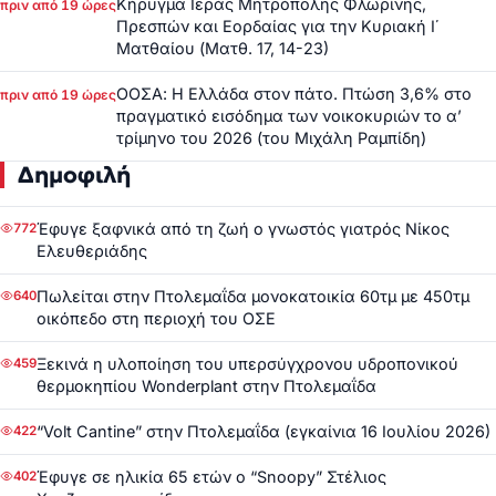
Κήρυγμα Ιεράς Μητρόπολης Φλωρίνης,
πριν από 19 ώρες
Πρεσπών και Εορδαίας για την Κυριακή Ι΄
Ματθαίου (Ματθ. 17, 14-23)
ΟΟΣΑ: Η Ελλάδα στον πάτο. Πτώση 3,6% στο
πριν από 19 ώρες
πραγματικό εισόδημα των νοικοκυριών το α’
τρίμηνο του 2026 (του Μιχάλη Ραμπίδη)
Δημοφιλή
Έφυγε ξαφνικά από τη ζωή ο γνωστός γιατρός Νίκος
772
Ελευθεριάδης
Πωλείται στην Πτολεμαΐδα μονοκατοικία 60τμ με 450τμ
640
οικόπεδο στη περιοχή του ΟΣΕ
Ξεκινά η υλοποίηση του υπερσύγχρονου υδροπονικού
459
θερμοκηπίου Wonderplant στην Πτολεμαΐδα
“Volt Cantine” στην Πτολεμαΐδα (εγκαίνια 16 Ιουλίου 2026)
422
Έφυγε σε ηλικία 65 ετών ο “Snoopy” Στέλιος
402