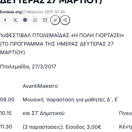
ΔΕΥΤΕΡΑΣ 27 ΜΑΡΤΙΟΥ)
Eordaia.org
27 Μαρτίου 2017, 07:34
1
o
ΦΕΣΤΙΒΑΛ ΠΤΟΛΕΜΑΪΔΑΣ «Η ΠΟΛΗ ΓΙΟΡΤΑ
ΖΕΙ»
(
ΤΟ ΠΡΟΓΡΑΜΜΑ ΤΗΣ ΗΜΕΡΑΣ ΔΕΥΤΕΡΑΣ 27
ΜΑΡΤΙΟΥ)
Πτολεμαΐδα, 27/3/2017
Avanti
Maestro
09.00
Μουσική παράσταση για μαθητές Δ΄, Ε΄
Πνευ
10.15
και ΣΤ΄Δημοτικού
Κέντ
11.30
(3 παραστασεις). Είσοδος 3,00€