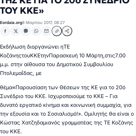
ΤΗΣ ΚΕ ΓΙΑ ΤΟ 20ο ΣΥΝΕΔΡΙΟ
ΤΟΥ ΚΚΕ»
Eordaia.org
8 Μαρτίου 2017, 08:27
Εκδήλωση διοργανώνει η
ΤΕ
Κοζάνης
του
ΚΚΕ
την
Παρασκευή 10 Μάρτη,
στις
7.00
μ.μ. στην αίθουσα του Δημοτικού Συμβουλίου
Πτολεμαΐδας, με
θέμα
«Παρουσίαση των Θέσεων της ΚΕ για το 20ό
Συνέδριο του ΚΚΕ. Ισχυροποιούμε το ΚΚΕ – Για
δυνατό εργατικό κίνημα και κοινωνική συμμαχία, για
την εξουσία και το Σοσιαλισμό!».
Ομιλητής θα είναι ο
Κώστας Χατζηδαμιανός γραμματέας της ΤΕ Κοζάνης
του ΚΚΕ.