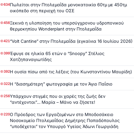
Πωλείται στην Πτολεμαΐδα μονοκατοικία 60τμ με 450τμ
634
οικόπεδο στη περιοχή του ΟΣΕ
Ξεκινά η υλοποίηση του υπερσύγχρονου υδροπονικού
456
θερμοκηπίου Wonderplant στην Πτολεμαΐδα
“Volt Cantine” στην Πτολεμαΐδα (εγκαίνια 16 Ιουλίου 2026)
421
Έφυγε σε ηλικία 65 ετών ο “Snoopy” Στέλιος
399
Χατζηπαναγιωτίδης
Η ουσία πίσω από τις λέξεις (του Κωνσταντίνου Μαυρίδη)
392
Η “διασημότερη” φωτογραφία με τον Άγιο Παΐσιο
322
Υπάρχουν στιγμές που οι χαρές της ζωής δεν
256
“αντέχονται”… Μαρία – Μάνο να ζήσετε!
Ο Πρόεδρος των Εργαζομένων στο Μποδοσάκειο
220
Νοσοκομείο Πτολεμαΐδας Δημήτρης Παπαδόπουλος
“υποδέχεται” τον Υπουργό Υγείας Άδωνι Γεωργιάδη