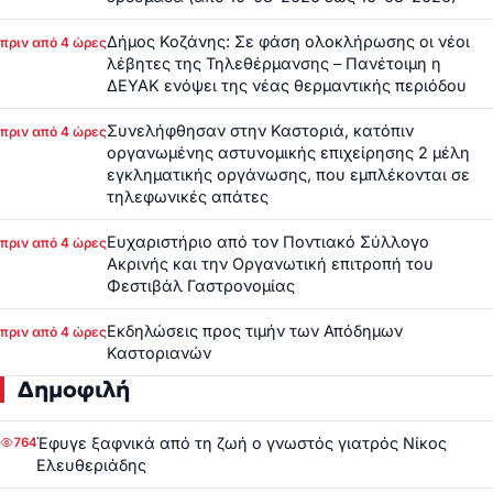
Δήμος Κοζάνης: Σε φάση ολοκλήρωσης οι νέοι
πριν από 4 ώρες
λέβητες της Τηλεθέρμανσης – Πανέτοιμη η
ΔΕΥΑΚ ενόψει της νέας θερμαντικής περιόδου
Συνελήφθησαν στην Καστοριά, κατόπιν
πριν από 4 ώρες
οργανωμένης αστυνομικής επιχείρησης 2 μέλη
εγκληματικής οργάνωσης, που εμπλέκονται σε
τηλεφωνικές απάτες
Ευχαριστήριο από τον Ποντιακό Σύλλογο
πριν από 4 ώρες
Ακρινής και την Οργανωτική επιτροπή του
Φεστιβάλ Γαστρονομίας
Εκδηλώσεις προς τιμήν των Απόδημων
πριν από 4 ώρες
Καστοριανών
Δημοφιλή
Έφυγε ξαφνικά από τη ζωή ο γνωστός γιατρός Νίκος
764
Ελευθεριάδης