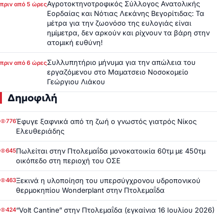
Αγροτοκτηνοτροφικός Σύλλογος Ανατολικής
πριν από 5 ώρες
Εορδαίας και Νότιας Λεκάνης Βεγορίτιδας: Τα
μέτρα για την ζωονόσο της ευλογιάς είναι
ημίμετρα, δεν αρκούν και ρίχνουν τα βάρη στην
ατομική ευθύνη!
Συλλυπητήριο μήνυμα για την απώλεια του
πριν από 6 ώρες
εργαζόμενου στο Μαματσειο Νοσοκομείο
Γεώργιου Λιάκου
Δημοφιλή
Έφυγε ξαφνικά από τη ζωή ο γνωστός γιατρός Νίκος
776
Ελευθεριάδης
Πωλείται στην Πτολεμαΐδα μονοκατοικία 60τμ με 450τμ
645
οικόπεδο στη περιοχή του ΟΣΕ
Ξεκινά η υλοποίηση του υπερσύγχρονου υδροπονικού
463
θερμοκηπίου Wonderplant στην Πτολεμαΐδα
“Volt Cantine” στην Πτολεμαΐδα (εγκαίνια 16 Ιουλίου 2026)
424