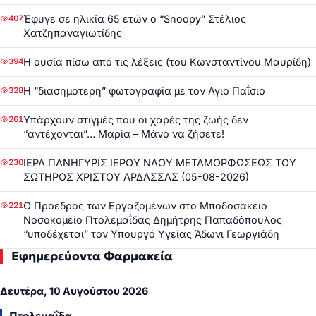
Έφυγε σε ηλικία 65 ετών ο “Snoopy” Στέλιος
407
Χατζηπαναγιωτίδης
Η ουσία πίσω από τις λέξεις (του Κωνσταντίνου Μαυρίδη)
394
Η “διασημότερη” φωτογραφία με τον Άγιο Παΐσιο
328
Υπάρχουν στιγμές που οι χαρές της ζωής δεν
261
“αντέχονται”… Μαρία – Μάνο να ζήσετε!
ΙΕΡΑ ΠΑΝΗΓΥΡΙΣ ΙΕΡΟΥ ΝΑΟΥ ΜΕΤΑΜΟΡΦΩΣΕΩΣ ΤΟΥ
230
ΣΩΤΗΡΟΣ ΧΡΙΣΤΟΥ ΑΡΔΑΣΣΑΣ (05-08-2026)
Ο Πρόεδρος των Εργαζομένων στο Μποδοσάκειο
221
Νοσοκομείο Πτολεμαΐδας Δημήτρης Παπαδόπουλος
“υποδέχεται” τον Υπουργό Υγείας Άδωνι Γεωργιάδη
Εφημερεύοντα Φαρμακεία
Δευτέρα, 10 Αυγούστου 2026
Πτολεμαΐδα