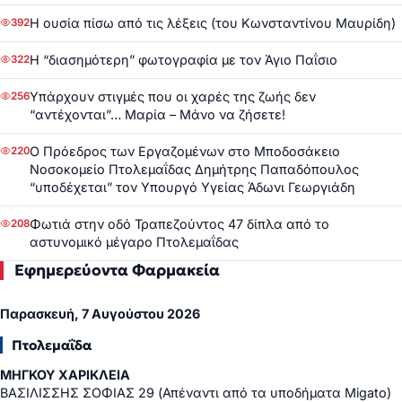
Η ουσία πίσω από τις λέξεις (του Κωνσταντίνου Μαυρίδη)
392
Η “διασημότερη” φωτογραφία με τον Άγιο Παΐσιο
322
Υπάρχουν στιγμές που οι χαρές της ζωής δεν
256
“αντέχονται”… Μαρία – Μάνο να ζήσετε!
Ο Πρόεδρος των Εργαζομένων στο Μποδοσάκειο
220
Νοσοκομείο Πτολεμαΐδας Δημήτρης Παπαδόπουλος
“υποδέχεται” τον Υπουργό Υγείας Άδωνι Γεωργιάδη
Φωτιά στην οδό Τραπεζούντος 47 δίπλα από το
208
αστυνομικό μέγαρο Πτολεμαΐδας
Εφημερεύοντα Φαρμακεία
Παρασκευή, 7 Αυγούστου 2026
Πτολεμαΐδα
ΜΗΓΚΟΥ ΧΑΡΙΚΛΕΙΑ
ΒΑΣΙΛΙΣΣΗΣ ΣΟΦΙΑΣ 29 (Απέναντι από τα υποδήματα Migato)