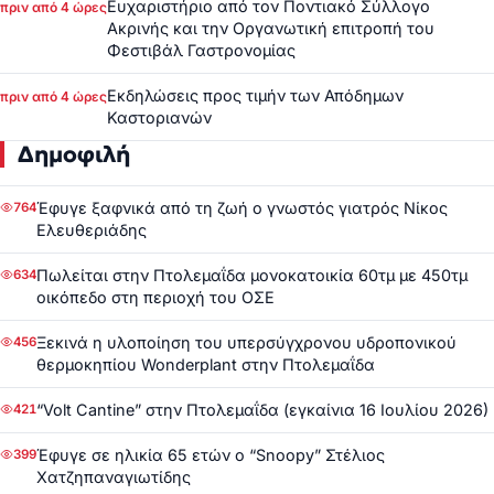
Ευχαριστήριο από τον Ποντιακό Σύλλογο
πριν από 4 ώρες
Ακρινής και την Οργανωτική επιτροπή του
Φεστιβάλ Γαστρονομίας
Εκδηλώσεις προς τιμήν των Απόδημων
πριν από 4 ώρες
Καστοριανών
Δημοφιλή
Έφυγε ξαφνικά από τη ζωή ο γνωστός γιατρός Νίκος
764
Ελευθεριάδης
Πωλείται στην Πτολεμαΐδα μονοκατοικία 60τμ με 450τμ
634
οικόπεδο στη περιοχή του ΟΣΕ
Ξεκινά η υλοποίηση του υπερσύγχρονου υδροπονικού
456
θερμοκηπίου Wonderplant στην Πτολεμαΐδα
“Volt Cantine” στην Πτολεμαΐδα (εγκαίνια 16 Ιουλίου 2026)
421
Έφυγε σε ηλικία 65 ετών ο “Snoopy” Στέλιος
399
Χατζηπαναγιωτίδης